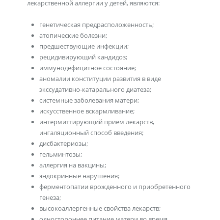
лекарственной аллергии у детей, являются:
генетическая предрасположенность;
атопические болезни;
предшествующие инфекции;
рецидивирующий кандидоз;
иммунодефицитное состояние;
аномалии конституции развития в виде
экссудативно-катарального диатеза;
системные заболевания матери;
искусственное вскармливание;
интермиттирующий прием лекарств,
ингаляционный способ введения;
дисбактериозы;
гельминтозы;
аллергия на вакцины;
эндокринные нарушения;
ферментопатии врожденного и приобретенного
генеза;
высокоаллергенные свойства лекарств;
одностороннее питание матери во время