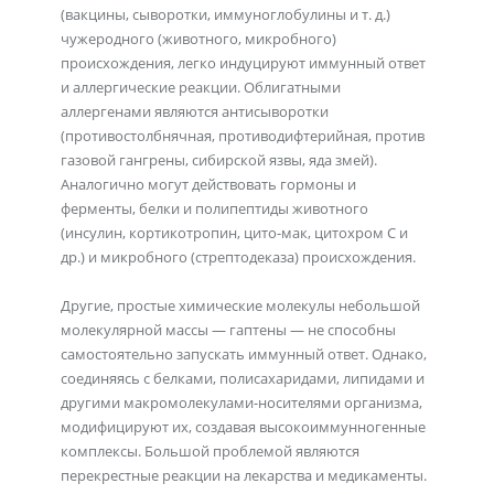
(вакцины, сыворотки, иммуноглобулины и т. д.)
чужеродного (животного, микробного)
происхождения, легко индуцируют иммунный ответ
и аллергические реакции. Облигатными
аллергенами являются антисыворотки
(противостолбнячная, противодифтерийная, против
газовой гангрены, сибирской язвы, яда змей).
Аналогично могут действовать гормоны и
ферменты, белки и полипептиды животного
(инсулин, кортикотропин, цито-мак, цитохром С и
др.) и микробного (стрептодеказа) происхождения.
Другие, простые химические молекулы небольшой
молекулярной массы — гаптены — не способны
самостоятельно запускать иммунный ответ. Однако,
соединяясь с белками, полисахаридами, липидами и
другими макромолекулами-носителями организма,
модифицируют их, создавая высокоиммунногенные
комплексы. Большой проблемой являются
перекрестные реакции на лекарства и медикаменты.