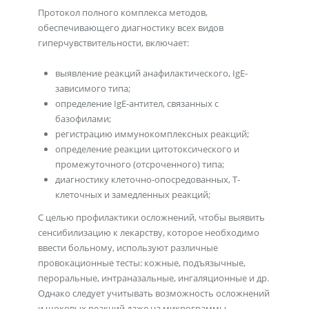
Протокол полного комплекса методов,
обеспечивающего диагностику всех видов
гиперчувствительности, включает:
выявление реакций анафилактического, IgE-
зависимого типа;
определение IgE-антител, связанных с
базофилами;
регистрацию иммунокомплексных реакций;
определение реакции цитотоксического и
промежуточного (отсроченного) типа;
диагностику клеточно-опосредованных, Т-
клеточных и замедленных реакций;
С целью профилактики осложнений, чтобы выявить
сенсибилизацию к лекарству, которое необходимо
ввести больному, используют различные
провокационные тесты: кожные, подъязычные,
пероральные, интраназальные, ингаляционные и др.
Однако следует учитывать возможность осложнений
и шоковых реакций даже на микрограммы