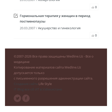
0
Гормональная терапия у женщин в период
постменопаузы
20.03.2007 /
Акушерство и гинекология
0
©
2007-2026
Все права защищены Medline.Uz - Все о
медицине
Копирование материалов сайта Medline.Uz
допускается только
с письменного разрешения администрации сайта.
Создание сайта
Life Style
IT Blog все об ИТ в Узбекистане