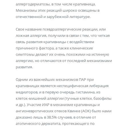
аллергодерматозы, в том числе крапивница.
Механизмы этих реакций широко освещены в
отечественной и зарубежной литературе.
Свое название псевдоаллергические реакции, или
ложная аллергия, получили в связи с тем, что четкая
связь развития крапивницы с воздействием
причинного фактора, а также клинические
симптомы делают их очень похожими на истинную
аллергию, но отличаются от последней механизмами
развития.
Одним из важнейших механизмов ПАР при
крапивницах является неспецифическая либерация
медиаторов, и в первую очередь гистамина, из
клеток-мишений аллергии (тучные клетки, базофилы
и др.). Участие ИАР в механизме крапивницы и
ангионевротических отеков Квинке (АОК) было нами
доказано лишь в 38,5% случаев, в отличие от
атопического дерматита, протекающего по