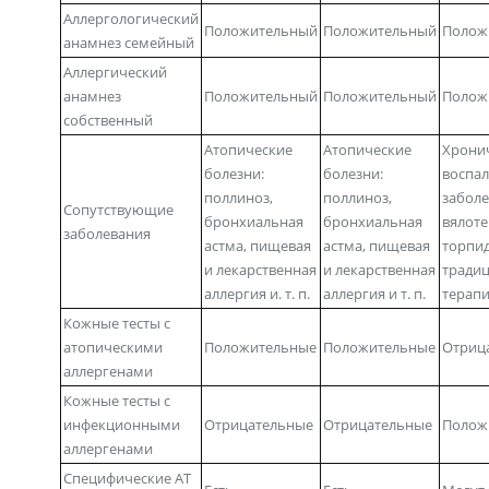
Аллергологический
Положительный
Положительный
Полож
анамнез семейный
Аллергический
анамнез
Положительный
Положительный
Полож
собственный
Атопические
Атопические
Хрони
болезни:
болезни:
воспа
поллиноз,
поллиноз,
заболе
Сопутствующие
бронхиальная
бронхиальная
вялоте
заболевания
астма, пищевая
астма, пищевая
торпи
и лекарственная
и лекарственная
тради
аллергия и. т. п.
аллергия и т. п.
терап
Кожные тесты с
атопическими
Положительные
Положительные
Отриц
аллергенами
Кожные тесты с
инфекционными
Отрицательные
Отрицательные
Полож
аллергенами
Специфические АТ