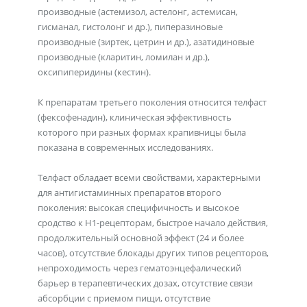
производные (астемизол, астелонг, астемисан,
гисманал, гистолонг и др.), пиперазиновые
производные (зиртек, цетрин и др.), азатидиновые
производные (кларитин, ломилан и др.),
оксипиперидины (кестин).
К препаратам третьего поколения относится телфаст
(фексофенадин), клиническая эффективность
которого при разных формах крапивницы была
показана в современных исследованиях.
Телфаст обладает всеми свойствами, характерными
для антигистаминных препаратов второго
поколения: высокая специфичность и высокое
сродство к Н1-рецепторам, быстрое начало действия,
продолжительный основной эффект (24 и более
часов), отсутствие блокады других типов рецепторов,
непроходимость через гематоэнцефалический
барьер в терапевтических дозах, отсутствие связи
абсорбции с приемом пищи, отсутствие