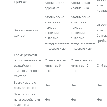
Инфек
Признак
Атопический
Атопическая
аллерг
дерматит
крапивница
крапи
Атопические
Атопические
аллергены:
аллергены:
Инфек
пыльца
пыльца
Этиологический
аллерг
растений,
растений,
фактор
бактер
бытовые,
бытовые,
грибы,
эпидермальные,
эпидермальные,
пищевые и др.
пищевые и др.
Сроки развития
обострения после
От нескольких
От нескольких
воздействия
минут до 6
минут до 12
От 6 д
этиологического
часов
часов
фактора
Зависимость от
Нет
Нет
Нет
дозы аллергена
Зависимость от
пути воздействия
Нет
Нет
Нет
аллергена