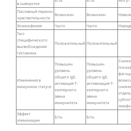
Есть
Есть
Могут
в сыворотке
Пассивный перенос
Возможен
Возможен
Невоз
чувствительности
Эозинофилия
Часто
Часто
Неред
Тест
специфического
Положительный
Положительный
высвобождения
гистамина
Сниже
Повышен
Повышен
показа
уровень
уровень
фагоци
общего IgE,
общего IgE,
Изменения в
возмо
активация Т-
активизация Т-
иммунном статусе
сниже
хелперного
хелперного
отдел
звена
звена
субпоп
иммунитета
иммунитета
лимфо
Эффект
Есть
Есть
элиминации