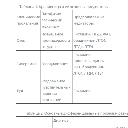
Таблица 1. Крапивница и ее основные медиаторы
Патофизио-
Клинические
Предполагаемые
логический
проявления
медиаторы
механизм
Повышение
Гистамин, ПГД2, ФАТ,
Отек
проницаемости
брадикинин ЛТС4,
сосудов
ЛТД4, ЛТЕ4
Гистамин,
простагландины,
Гиперемия
Вазодилятация
ФАТ, брадикинин
ЛТС4, ЛТД4, ЛТЕ4
Раздражение
чувствительных
Зуд
Гистамин
нервных
окончаний
Таблица 2. Основные дифференциальные признаки разн
Диагноз