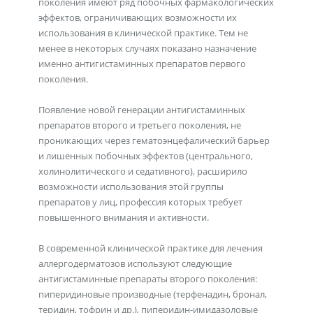
поколения имеют ряд побочных фармакологических
эффектов, ограничивающих возможности их
использования в клинической практике. Тем не
менее в некоторых случаях показано назначение
именно антигистаминных препаратов первого
поколения.
Появление новой генерации антигистаминных
препаратов второго и третьего поколения, не
проникающих через гематоэнцефалический барьер
и лишенных побочных эффектов (центрального,
холинолитического и седативного), расширило
возможности использования этой группы
препаратов у лиц, профессия которых требует
повышенного внимания и активности.
В современной клинической практике для лечения
аллергодерматозов используют следующие
антигистаминные препараты второго поколения:
пиперидиновые производные (терфенадин, бронал,
теридин, тофрин и др.), пиперидин-имидазоловые