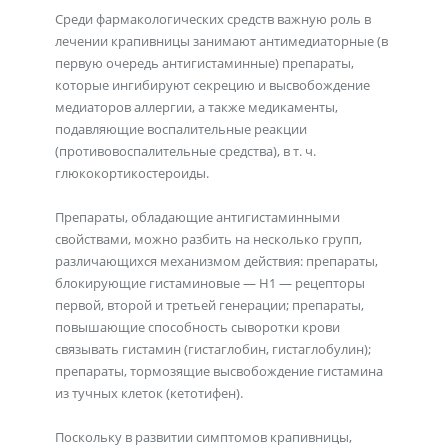
Среди фармакологических средств важную роль в
лечении крапивницы занимают антимедиаторные (в
первую очередь антигистаминные) препараты,
которые ингибируют секрецию и высвобождение
медиаторов аллергии, а также медикаменты,
подавляющие воспалительные реакции
(противовоспалительные средства), в т. ч.
глюкокортикостероиды.
Препараты, обладающие антигистаминными
свойствами, можно разбить на несколько групп,
различающихся механизмом действия: препараты,
блокирующие гистаминовые — Н1 — рецепторы
первой, второй и третьей генерации; препараты,
повышающие способность сыворотки крови
связывать гистамин (гистаглобин, гистаглобулин);
препараты, тормозящие высвобождение гистамина
из тучных клеток (кетотифен).
Поскольку в развитии симптомов крапивницы,