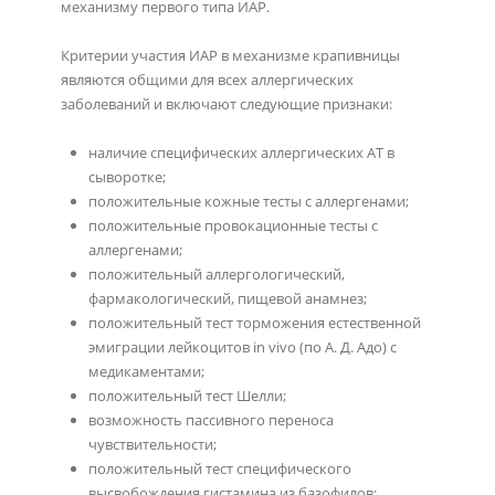
механизму первого типа ИАР.
Критерии участия ИАР в механизме крапивницы
являются общими для всех аллергических
заболеваний и включают следующие признаки:
наличие специфических аллергических АТ в
сыворотке;
положительные кожные тесты с аллергенами;
положительные провокационные тесты с
аллергенами;
положительный аллергологический,
фармакологический, пищевой анамнез;
положительный тест торможения естественной
эмиграции лейкоцитов in vivo (по А. Д. Адо) с
медикаментами;
положительный тест Шелли;
возможность пассивного переноса
чувствительности;
положительный тест специфического
высвобождения гистамина из базофилов;