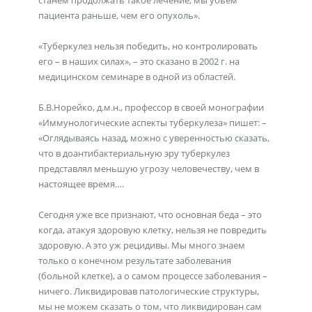
станем продолжать такое лечение, мы убьем
пациента раньше, чем его опухоль».
«Туберкулез нельзя победить, но контролировать
его – в наших силах», – это сказано в 2002 г. на
медицинском семинаре в одной из областей.
Б.В.Норейко, д.м.н., профессор в своей монографии
«Иммунологические аспекты туберкулеза» пишет: –
«Оглядываясь назад, можно с уверенностью сказать,
что в доантибактериальную эру туберкулез
представлял меньшую угрозу человечеству, чем в
настоящее время….
Сегодня уже все признают, что основная беда – это
когда, атакуя здоровую клетку, нельзя не повредить
здоровую. А это уж рецидивы. Мы много знаем
только о конечном результате заболевания
(больной клетке), а о самом процессе заболевания –
ничего. Ликвидировав патологические структуры,
мы не можем сказать о том, что ликвидирован сам