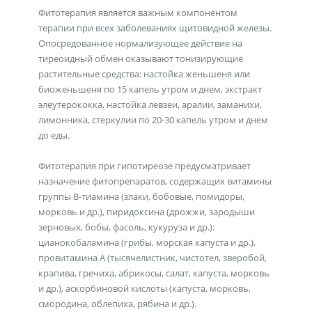
Фитотерапия является важным компонентом
терапии при всех заболеваниях щитовидной железы.
Опосредованное нормализующее действие на
тиреоидный обмен оказывают тонизирующие
растительные средства: настойка женьшеня или
биоженьшеня по 15 капель утром и днем, экстракт
элеутерококка, настойка левзеи, аралии, заманихи,
лимонника, стеркулии по 20-30 капель утром и днем
до еды.
Фитотерапия при гипотиреозе предусматривает
назначение фитопрепаратов, содержащих витамины
группы В-тиамина (злаки, бобовые, помидоры,
морковь и др.), пиридоксина (дрожжи, зародыши
зерновых, бобы, фасоль, кукуруза и др.):
цианокобаламина (грибы, морская капуста и др.),
провитамина А (тысячелистник, чистотел, зверобой,
крапива, гречиха, абрикосы, салат, капуста, морковь
и др.), аскорбиновой кислоты (капуста, морковь,
смородина, облепиха, рябина и др.).