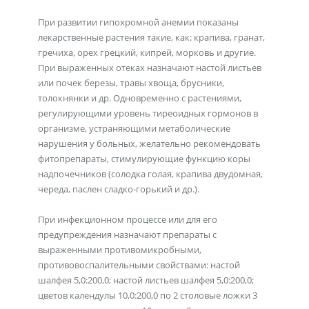
При развитии гипохромной анемии показаны
лекарственные растения такие, как: крапива, гранат,
гречиха, орех грецкий, кипрей, морковь и другие.
При выраженных отеках назначают настой листьев
или почек березы, травы хвоща, брусники,
толокнянки и др. Одновременно с растениями,
регулирующими уровень тиреоидных гормонов в
организме, устраняющими метаболические
нарушения у больных, желательно рекомендовать
фитопрепараты, стимулирующие функцию коры
надпочечников (солодка голая, крапива двудомная,
череда, паслен сладко-горький и др.).
При инфекционном процессе или для его
предупреждения назначают препараты с
выраженными противомикробными,
противовоспалительными свойствами: настой
шалфея 5,0:200,0; настой листьев шалфея 5,0:200,0;
цветов календулы 10,0:200,0 по 2 столовые ложки 3