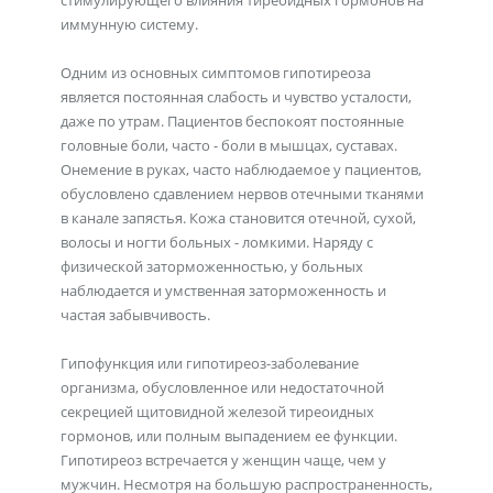
стимулирующего влияния тиреоидных гормонов на
иммунную систему.
Одним из основных симптомов гипотиреоза
является постоянная слабость и чувство усталости,
даже по утрам. Пациентов беспокоят постоянные
головные боли, часто - боли в мышцах, суставах.
Онемение в руках, часто наблюдаемое у пациентов,
обусловлено сдавлением нервов отечными тканями
в канале запястья. Кожа становится отечной, сухой,
волосы и ногти больных - ломкими. Наряду с
физической заторможенностью, у больных
наблюдается и умственная заторможенность и
частая забывчивость.
Гипофункция или гипотиреоз-заболевание
организма, обусловленное или недостаточной
секрецией щитовидной железой тиреоидных
гормонов, или полным выпадением ее функции.
Гипотиреоз встречается у женщин чаще, чем у
мужчин. Несмотря на большую распространенность,