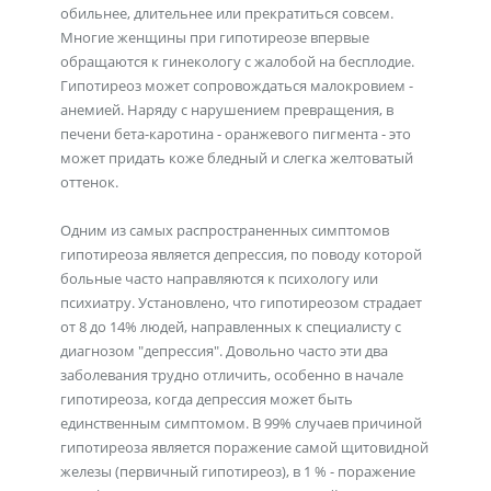
обильнее, длительнее или прекратиться совсем.
Многие женщины при гипотиреозе впервые
обращаются к гинекологу с жалобой на бесплодие.
Гипотиреоз может сопровождаться малокровием -
анемией. Наряду с нарушением превращения, в
печени бета-каротина - оранжевого пигмента - это
может придать коже бледный и слегка желтоватый
оттенок.
Одним из самых распространенных симптомов
гипотиреоза является депрессия, по поводу которой
больные часто направляются к психологу или
психиатру. Установлено, что гипотиреозом страдает
от 8 до 14% людей, направленных к специалисту с
диагнозом "депрессия". Довольно часто эти два
заболевания трудно отличить, особенно в начале
гипотиреоза, когда депрессия может быть
единственным симптомом. В 99% случаев причиной
гипотиреоза является поражение самой щитовидной
железы (первичный гипотиреоз), в 1 % - поражение