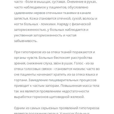
часто - боли в мышцах, суставах. Онемение в руках,
часто наблюдаемое у пациентов, обусловлено
сдавлением нервов отечными тканями в канале
запястья. Кожа становится отечной, сухой, волосы и
ногти больных - ломкими. Наряду с физической
заторможенностью, у больных наблюдается и
умственная заторможенность и частая
забывчивость.
При гипотиреозе из-за отека тканей поражаются и
органы чувств. Больных беспокоят расстройства
зрения, снижение слуха, звон в ушах. Голос - из-за
отека голосовых связок - становится низким; часто во
сне пациенты начинают храпеть из-за отека языка и
гортани. Замедление пищеварительных процессов
приводит к частым запорам. Повышенная масса тела
так же является проявлением недостаточности
выработки гормонов щитовидной железой.
Одним из самых серьезных проявлений гипотиреоза
является поражение сердца. У многих больных