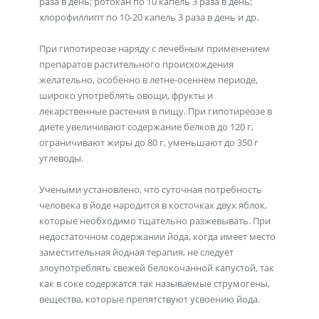
раза в день; ротокан по 10 капель 3 раза в день;
хлорофиллипт по 10-20 капель 3 раза в день и др.
При гипотиреозе наряду с лечебным применением
препаратов растительного происхождения
желательно, особенно в летне-осеннем периоде,
широко употреблять овощи, фрукты и
лекарственные растения в пищу. При гипотиреозе в
диете увеличивают содержание белков до 120 г,
ограничивают жиры до 80 г, уменьшают до 350 г
углеводы.
Учеными установлено, что суточная потребность
человека в йоде народится в косточках двух яблок,
которые необходимо тщательно разжевывать. При
недостаточном содержании йода, когда имеет место
заместительная йодная терапия, не следует
злоупотреблять свежей белокочанной капустой, так
как в соке содержатся так называемые струмогены,
вещества, которые препятствуют усвоению йода.