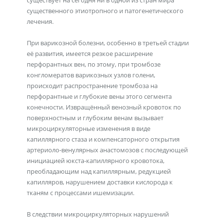
существует на сегодня ни в одной из стран мира
существенного этиотропного и патогенетического
лечения.
При варикозной болезни, особенно в третьей стадии
её развития, имеется резкое расширение
перфорантных вен, по этому, при тромбозе
конгломератов варикозных узлов голени,
происходит распространение тромбоза на
перфорантные и глубокие вены этого сегмента
конечности. Извращённый венозный кровоток по
поверхностным и глубоким венам вызывает
микроциркуляторные изменения в виде
капиллярного стаза и компенсаторного открытия
артериоло-венулярных анастомозов с последующей
инициацией юкста-капиллярного кровотока,
преобладающим над капиллярным, редукцией
капилляров, нарушением доставки кислорода к
тканям с процессами ишемизации.
В следствии микроциркуляторных нарушений