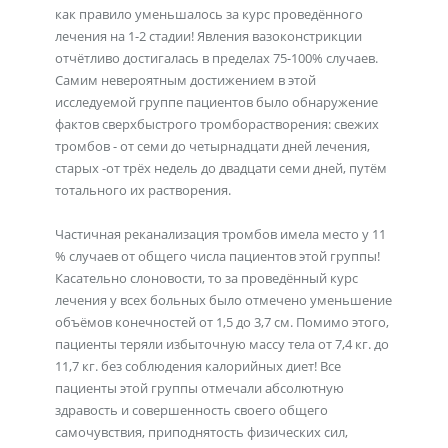
как правило уменьшалось за курс проведённого
лечения на 1-2 стадии! Явления вазоконстрикции
отчётливо достигалась в пределах 75-100% случаев.
Самим невероятным достижением в этой
исследуемой группе пациентов было обнаружение
фактов сверхбыстрого тромборастворения: свежих
тромбов - от семи до четырнадцати дней лечения,
старых -от трёх недель до двадцати семи дней, путём
тотального их растворения.
Частичная реканализация тромбов имела место у 11
% случаев от общего числа пациентов этой группы!
Касательно слоновости, то за проведённый курс
лечения у всех больных было отмечено уменьшение
объёмов конечностей от 1,5 до 3,7 см. Помимо этого,
пациенты теряли избыточную массу тела от 7,4 кг. до
11,7 кг. без соблюдения калорийных диет! Все
пациенты этой группы отмечали абсолютную
здравость и совершенность своего общего
самочувствия, приподнятость физических сил,