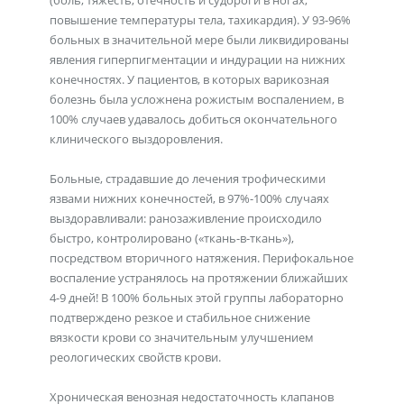
(боль, тяжесть, отёчность и судороги в ногах;
повышение температуры тела, тахикардия). У 93-96%
больных в значительной мере были ликвидированы
явления гиперпигментации и индурации на нижних
конечностях. У пациентов, в которых варикозная
болезнь была усложнена рожистым воспалением, в
100% случаев удавалось добиться окончательного
клинического выздоровления.
Больные, страдавшие до лечения трофическими
язвами нижних конечностей, в 97%-100% случаях
выздоравливали: ранозаживление происходило
быстро, контролировано («ткань-в-ткань»),
посредством вторичного натяжения. Перифокальное
воспаление устранялось на протяжении ближайших
4-9 дней! В 100% больных этой группы лабораторно
подтверждено резкое и стабильное снижение
вязкости крови со значительным улучшением
реологических свойств крови.
Хроническая венозная недостаточность клапанов