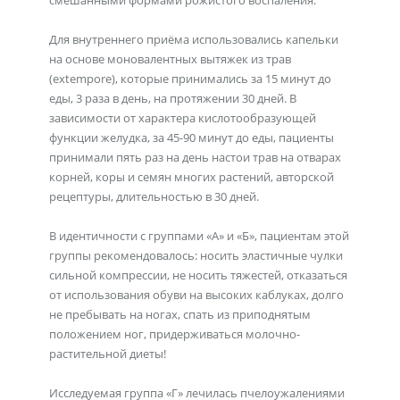
смешанными формами рожистого воспаления.
Для внутреннего приёма использовались капельки
на основе моновалентных вытяжек из трав
(extempore), которые принимались за 15 минут до
еды, 3 раза в день, на протяжении 30 дней. В
зависимости от характера кислотообразующей
функции желудка, за 45-90 минут до еды, пациенты
принимали пять раз на день настои трав на отварах
корней, коры и семян многих растений, авторской
рецептуры, длительностью в 30 дней.
В идентичности с группами «А» и «Б», пациентам этой
группы рекомендовалось: носить эластичные чулки
сильной компрессии, не носить тяжестей, отказаться
от использования обуви на высоких каблуках, долго
не пребывать на ногах, спать из приподнятым
положением ног, придерживаться молочно-
растительной диеты!
Исследуемая группа «Г» лечилась пчелоужалениями