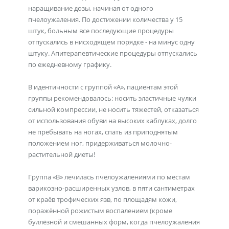
наращивание дозы, начиная от одного
пчелоужаления. По достижении количества у 15
штук, больным все последующие процедуры
отпускались в нисходящем порядке - на минус одну
штуку. Апитерапевтические процедуры отпускались
по ежедневному графику.
В идентичности с группой «А», пациентам этой
группы рекомендовалось: носить эластичные чулки
сильной компрессии, не носить тяжестей, отказаться
от использования обуви на высоких каблуках, долго
не пребывать на ногах, спать из приподнятым
положением ног, придерживаться молочно-
растительной диеты!
Группа «В» лечилась пчелоужалениями по местам
варикозно-расширенных узлов, в пяти сантиметрах
от краёв трофических язв, по площадям кожи,
поражённой рожистым воспалением (кроме
буллёзной и смешанных форм, когда пчелоужаления