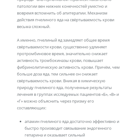
патологии вен нижних конечностей уместно и
вовремя вспомнить об апитерапии. Механизм
действия пчелиного яда на свёртываемость крови
весьма сложный.
А именно, пчелиный яд замедляет общее время
свёртываемости крови, существенно удлиняет
протромбиновое время, значительно снижает
активность тромбокиназы крови, повышает
фибринолитическую активность крови. Причём, чем
больше доза яда, тем сильнее он снижает
свёртываемость крови. Вникая в химическую
природу пчелиного яда, полученные результаты
лечения в группах исследуемых пациентов «Б», «В» и
«Г» можно объяснить через призму его
составляющих:
апамин пчелиного яда достаточно эффективно и
быстро производит связывание эндогенного
гепарина и оказывает сильный