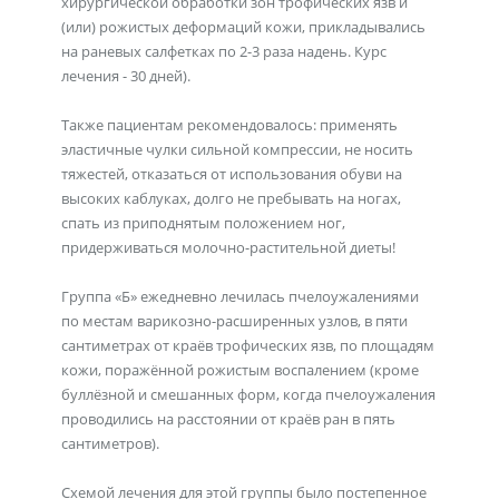
хирургической обработки зон трофических язв и
(или) рожистых деформаций кожи, прикладывались
на раневых салфетках по 2-3 раза надень. Курс
лечения - 30 дней).
Также пациентам рекомендовалось: применять
эластичные чулки сильной компрессии, не носить
тяжестей, отказаться от использования обуви на
высоких каблуках, долго не пребывать на ногах,
спать из приподнятым положением ног,
придерживаться молочно-растительной диеты!
Группа «Б» ежедневно лечилась пчелоужалениями
по местам варикозно-расширенных узлов, в пяти
сантиметрах от краёв трофических язв, по площадям
кожи, поражённой рожистым воспалением (кроме
буллёзной и смешанных форм, когда пчелоужаления
проводились на расстоянии от краёв ран в пять
сантиметров).
Схемой лечения для этой группы было постепенное