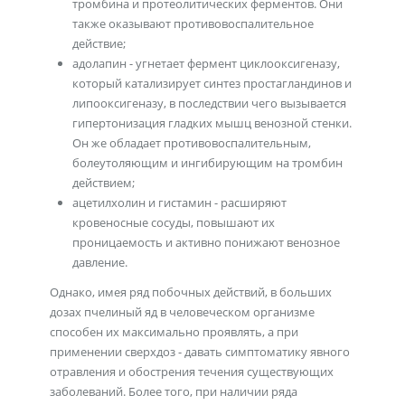
тромбина и протеолитических ферментов. Они
также оказывают противовоспалительное
действие;
адолапин - угнетает фермент циклооксигеназу,
который катализирует синтез простагландинов и
липооксигеназу, в последствии чего вызывается
гипертонизация гладких мышц венозной стенки.
Он же обладает противовоспалительным,
болеутоляющим и ингибирующим на тромбин
действием;
ацетилхолин и гистамин - расширяют
кровеносные сосуды, повышают их
проницаемость и активно понижают венозное
давление.
Однако, имея ряд побочных действий, в больших
дозах пчелиный яд в человеческом организме
способен их максимально проявлять, а при
применении сверхдоз - давать симптоматику явного
отравления и обострения течения существующих
заболеваний. Более того, при наличии ряда