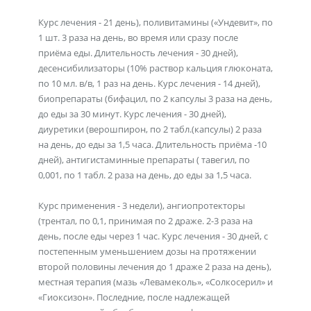
Курс лечения - 21 день), поливитамины («Ундевит», по
1 шт. 3 раза на день, во время или сразу после
приёма еды. Длительность лечения - 30 дней),
десенсибилизаторы (10% раствор кальция глюконата,
по 10 мл. в/в, 1 раз на день. Курс лечения - 14 дней),
биопрепараты (бифацил, по 2 капсулы 3 раза на день,
до еды за 30 минут. Курс лечения - 30 дней),
диуретики (верошпирон, по 2 табл.(капсулы) 2 раза
на день, до еды за 1,5 часа. Длительность приёма -10
дней), антигистаминные препараты ( тавегил, по
0,001, по 1 табл. 2 раза на день, до еды за 1,5 часа.
Курс применения - 3 недели), ангиопротекторы
(трентал, по 0,1, принимая по 2 драже. 2-3 раза на
день, после еды через 1 час. Курс лечения - 30 дней, с
постепенным уменьшением дозы на протяжении
второй половины лечения до 1 драже 2 раза на день),
местная терапия (мазь «Левамеколь», «Солкосерил» и
«Гиоксизон». Последние, после надлежащей