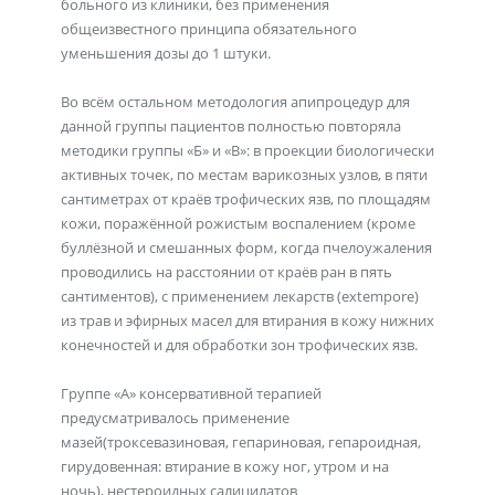
больного из клиники, без применения
общеизвестного принципа обязательного
уменьшения дозы до 1 штуки.
Во всём остальном методология апипроцедур для
данной группы пациентов полностью повторяла
методики группы «Б» и «В»: в проекции биологически
активных точек, по местам варикозных узлов, в пяти
сантиметрах от краёв трофических язв, по площадям
кожи, поражённой рожистым воспалением (кроме
буллёзной и смешанных форм, когда пчелоужаления
проводились на расстоянии от краёв ран в пять
сантиментов), с применением лекарств (extempore)
из трав и эфирных масел для втирания в кожу нижних
конечностей и для обработки зон трофических язв.
Группе «А» консервативной терапией
предусматривалось применение
мазей(троксевазиновая, гепариновая, гепароидная,
гирудовенная: втирание в кожу ног, утром и на
ночь), нестероидных салицилатов