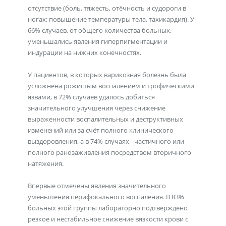
отсутствие (боль, тяжесть, отёчность и судороги в
ногах; повышение температуры тела, тахикардия). У
66% случаев, от общего количества больных,
уменьшались явления гиперпигментации и
индурации на нижних конечностях.
У пациентов, в которых варикозная болезнь была
усложнена рожистым воспалением и трофическими
язвами, в 72% случаев удалось добиться
значительного улучшения через снижение
выраженности воспалительных и деструктивных
изменений или за счёт полного клинического
выздоровления, а в 74% случаях - частичного или
полного ранозаживления посредством вторичного
натяжения.
Впервые отмечены явления значительного
уменьшения перифокального воспаления. В 83%
больных этой группы лабораторно подтверждено
резкое и нестабильное снижение вязкости крови с