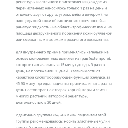
рецептуры и аптечного приготовления (каждое из
перечисленных наносилось только 1 раз на день и
отдельно друг от друга: утром, днём и вечером), на
площадь всей кожи обеих нижних конечностей, а
раневую жидкость - на область трофических язв и, на
площади деструктивного поражения кожи буллёзной
или смешанными формами рожистого воспаления.
Для внутреннего приёма применялись капельки на
основе моновалентных вытяжек из трав (extempore),
которые назначались за 15 минут до еды, 3 раза в
день, на протяжении 30 дней. В зависимости от
характера кислотообразующей функции желудка, за
45-90 минут до еды, пациенты принимали пять раз на
день настои трав на отварах корней, коры и семян
многих растений, авторской рецептуры,
длительностью в 30 дней.
Идентично группам «А», «Б» и «В», пациентам этой
группы рекомендовалось: носить эластичные чулки
сильной компрессии, не носить тяжестей, отказаться