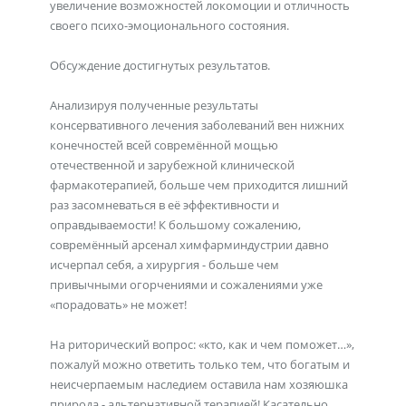
увеличение возможностей локомоции и отличность
своего психо-эмоционального состояния.
Обсуждение достигнутых результатов.
Анализируя полученные результаты
консервативного лечения заболеваний вен нижних
конечностей всей совремённой мощью
отечественной и зарубежной клинической
фармакотерапией, больше чем приходится лишний
раз засомневаться в её эффективности и
оправдываемости! К большому сожалению,
совремённый арсенал химфарминдустрии давно
исчерпал себя, а хирургия - больше чем
привычными огорчениями и сожалениями уже
«порадовать» не может!
На риторический вопрос: «кто, как и чем поможет…»,
пожалуй можно ответить только тем, что богатым и
неисчерпаемым наследием оставила нам хозяюшка
природа - альтернативной терапией! Касательно