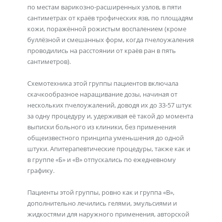
по местам варикозно-расширенных узлов, в пяти
сантиметрах от краёв трофических язв, по площадям
кожи, поражённой рожистым воспалением (кроме
буллёзной и смешанных форм, когда пчелоужаления
проводились на расстоянии от краёв ран в пять
сантиметров).
Схемотехника этой группы пациентов включала
скачкообразное наращивание дозы, начиная от
нескольких пчелоужалений, доводя их до 33-57 штук
за одну процедуру и, удерживая её такой до момента
выписки больного из клиники, без применения
общеизвестного принципа уменьшения до одной
штуки. Апитерапевтические процедуры, также как и
в группе «Б» и «В» отпускались по ежедневному
графику.
Пациенты этой группы, ровно как и группа «В»,
дополнительно лечились гелями, эмульсиями и
жидкостями для наружного применения, авторской