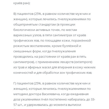
краёв ран);
В) пациентов (25%, в равном количестве мужчин и
женщин), которые лечились пчелоужалениями по
общепринятым стандартам (в проекции
биологически активных точек, по местам
варикозных узлов, в пяти сантиметрах от краёв
трофических язв, по площадям кожи, поражённой
рожистым воспалением, кроме буллёзной и
смешанных форм, когда пчелоужаления
проводились на расстоянии от краёв ран в пять
сантиметров), с применением лекарств (extempore)
из трав и эфирных масел для втирания в кожу нижних
конечностей и для обработки зон трофических язв;
Г) пациентов (25%, в равном количестве мужчин и
женщин), которые лечились пчелоужалениями по
методике доктора Василевича, когда ежедневная
доза ужалениями пчёл постепенно набиралась до 33-
57 шт., и удерживалась до момента выписки