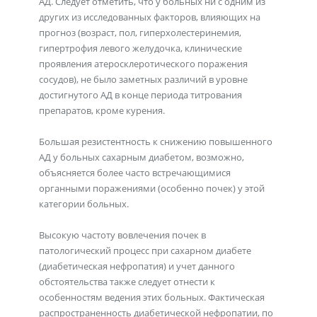
АД. Следует отметить, что у больных ни с одним из
других из исследованных факторов, влияющих на
прогноз (возраст, пол, гиперхолестеринемия,
гипертрофия левого желудочка, клинические
проявления атеросклеротического поражения
сосудов), не было заметных различий в уровне
достигнутого АД в конце периода титрования
препаратов, кроме курения.
Большая резистентность к снижению повышенного
АД у больных сахарным диабетом, возможно,
объясняется более часто встречающимися
органными поражениями (особенно почек) у этой
категории больных.
Высокую частоту вовлечения почек в
патологический процесс при сахарном диабете
(диабетическая нефропатия) и учет данного
обстоятельства также следует отнести к
особенностям ведения этих больных. Фактическая
распространенность диабетической нефропатии, по