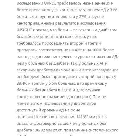
исследовании UKPDS требовалось назначение 3х и
более препаратов для контроля за уровнем АД у 31%
больных в группе атенолола и у 27% в группе
кантоприла. Анализ результатов исследования
INSIGHT показал, что больные с сахарным диабетом
были более резистентны к лечению, у них
требовалось присоединять второй и третий
препараты соответственно на 40% и на 100% более
часто для достижения целевого уровня снижения АД,
чем у больных без диабета. Так, у больных АГ и
сахарным диабетом включенным в это исследование
необходимо было присоединить второй препарат у
38,4% и третий у 6,6% больных, в то время как у
больных без диабета в 27,6% и 3,1% случаев
соответственно (различия достоверны). Тем не
менее, в этом исследовании у диабетиков
достигнутый уровень АД на фоне
антигипертензивного лечения 141/82 мм рт. ст.
оказался достоверно выше, чем у больных без
диабета 138/82 мм рт.ст. по величине систолического