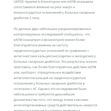
UKPDS терапия b-блокатором или иАПФ оказывала
сопоставимое влияние на риск макро и
микрососудистых осложнений у больных сахарным
диабетом 2 типа.
По данным двух небольших рандомизированных
контролируемых исследований сообщалось, что
иАПФ (эналаприл и фозиноприл) имели более
благоприятное влияние на частоту
сердечнососудистых осложнеий по сравнению с
антагонистами кальция (нисолдипин и амлодипин) у
больных сахарным диабетом. Эти результаты можно
трактовать, как более благоприятное действие иАПФ
или, наоборот, отрицательное воздействие
антагонистов кальция на сердечнососудистые
осложнения у больных сахарным диабетом в
сочетании с АГ. Однако эти исследования были
небольшими и требуются дальнейшие
доказательства того, что между этими классами
антигипертензивных средств действительно имеются
истинные различия по степени влияния на