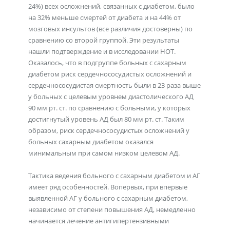
24%) всех осложнений, связанных с диабетом, было
на 32% меньше смертей от диабета и на 44% от
мозговых инсультов (все различия достоверны) по
сравнению со второй группой. Эти результаты
нашли подтверждение и в исследовании НОТ.
Оказалось, что в подгруппе больных с сахарным
диабетом риск сердечнососудистых осложнений и
сердечнососудистая смертность были в 23 раза выше
у больных с целевым уровнем диастолического АД
90 мм рт. ст. по сравнению с больными, у которых
достигнутый уровень АД был 80 мм рт. ст. Таким
образом, риск сердечнососудистых осложнений у
больных сахарным диабетом оказался
минимальным при самом низком целевом АД.
Тактика ведения больного с сахарным диабетом и АГ
имеет ряд особенностей. Вопервых, при впервые
выявленной АГ у больного с сахарным диабетом,
независимо от степени повышения АД, немедленно
начинается лечение антигипертензивными