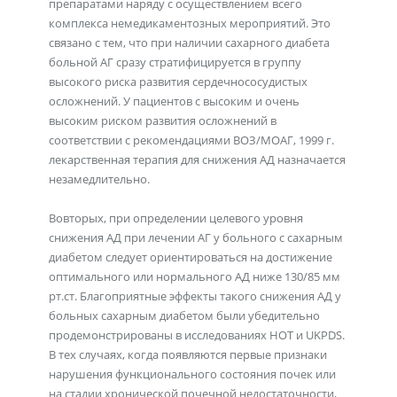
препаратами наряду с осуществлением всего
комплекса немедикаментозных мероприятий. Это
связано с тем, что при наличии сахарного диабета
больной АГ сразу стратифицируется в группу
высокого риска развития сердечнососудистых
осложнений. У пациентов с высоким и очень
высоким риском развития осложнений в
соответствии с рекомендациями ВОЗ/МОАГ, 1999 г.
лекарственная терапия для снижения АД назначается
незамедлительно.
Вовторых, при определении целевого уровня
снижения АД при лечении АГ у больного с сахарным
диабетом следует ориентироваться на достижение
оптимального или нормального АД ниже 130/85 мм
рт.ст. Благоприятные эффекты такого снижения АД у
больных сахарным диабетом были убедительно
продемонстрированы в исследованиях НОТ и UKPDS.
В тех случаях, когда появляются первые признаки
нарушения функционального состояния почек или
на стадии хронической почечной недостаточности,