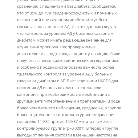
сравнению с пациентами без диабета. Сообщается,
что от 35% до 75% сердечнососудистых и почечных
осложнений при сахарном диабете могут быть
связаны с повышенным АД. Из этих данных следует,
что контроль за уровнем АД у больных сахарным
диабетом может иметь решающее значение для
улучшения прогноза. Неопровержимые
доказательства, подтверждающие эту позицию, были
получены в нескольких клинических исследованиях,
и особенно продемонстрирована важность более
тщательного контроля за уровнем АД у больных
сахарным диабетом и АГ. В исследовании UKPDS для
снижения АД использовались атенолол или
каптоприл, при необходимости в комбинации с
другими антигипертензивными препаратами. В ходе
более чем 8летнего наблюдения, среднее АД в группе
более тщательного контроля за уровнем давления
составило 144/82 против 154/87 мм рт.ст. в менее
контролируемой группе (р=0,0001). В первой группе
выгоды от лечения состояли в меньшей частоте (на