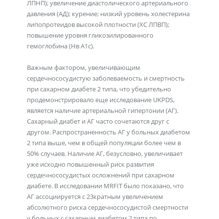
ЛПНП); увеличение диастолического артериального
давления (АД); курение; низкий уровень холестерина
липопротеидов высокой плотности (ХС ЛПВП);
повышение уровня гликозилированного
гемоглобина (Нв А1с).
Важным фактором, увеличивающим
сердечнососудистую заболеваемость и смертность
при сахарном диабете 2 типа, что убедительно
продемонстрировало еще исследование UKPDS,
является наличие артериальной гипертонии (АГ).
Сахарный диабет и АГ часто сочетаются друг с
другом. Распространенность АГ у больных диабетом
2 типа выше, чем в общей популяции более чем в
50% случаев. Наличие АГ, безусловно, увеличивает
уже исходно повышенный риск развития
сердечнососудистых осложнений при сахарном
диабете. В исследовании MRFIT было показано, что
АГ ассоциируется с 23кратным увеличением
абсолютного риска сердечнососудистой смертности
у больных с сахарным диабетом 2 типа по