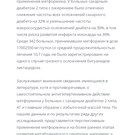
применения метформина. У больных сахарным
диабетом 2 типа с ожирением было отмечено
снижение частоты всех осложнений сахарного
диабета на 32% и уменьшение частоты
макрососудистых осложнений диабета на 30%, в том
числе риска развития инфаркта миокарда на 39%.
Среди 342 больных, принимавших метформин в дозе
17002550 мг/сутки со средней продолжительностью
лечения 10,7 года, не было зарегистрировано ни
одного случая грозного осложнения бигуанидов
лактацидоза.
Заслуживают внимания сведения, имеющиеся в
литературе, хотя и противоречивые, о
самостоятельном антигипертензивном действии
метформина у больных с сахарным диабетом 2 типа,
АГ и главным образом с избыточной массой тела. По
нашим данным и по результатам ряда других
исследований, представляется перспективным
применение метформина и на более ранних этапах
развития метаболического синдрома, например, у