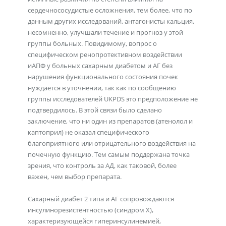
сердечнососудистые осложнения, тем более, что по
данным других исследований, антагонисты кальция,
несомненно, улучшали течение и прогноз у этой
группы больных. Повидимому, вопрос о
специфическом ренопротективном воздействии
иАПФ у больных сахарным диабетом и АГ без
нарушения функционального состояния почек
нуждается в уточнении, так как по сообщению
группы исследователей UKPDS это предположение не
подтвердилось. В этой связи было сделано
заключение, что ни один из препаратов (атенолол и
каптоприл) не оказал специфического
благоприятного или отрицательного воздействия на
почечную функцию. Тем самым поддержана точка
зрения, что контроль за АД, как таковой, более
важен, чем выбор препарата.
Сахарный диабет 2 типа и АГ сопровождаются
инсулинорезистентностью (синдром X),
характеризующейся гиперинсулинемией,