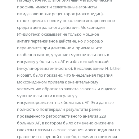
Наряду с иАПФ, благоприятный метаболический
профиль имеют и селективные агонисты
имидазолиновых рецепторов (моксонидин),
относящиеся к новому поколению лекарственных
средств центрального действия. Моксонидин
(Физиотенз) оказывает не только мощное
антигипертензивное действие, но и хорошо
переносится при длительном приеме и, что
особенно важно, улучшает чувствительность к
инсулину у больных с АГ и избыточной массой
(инсулинорезистентностью). В исследовании H. Lithell
и соавт. было показано, что 8-недельная терапия
моксонидином привела к значительному
увеличению обратного захвата глюкозы и индекса
чувствительности к инсулину у
инсулинорезистентных больных с АГ. Эти данные
полностью подтвердили результаты ранее
проведенного ретроспективного анализа 228
больных АГ, в котором было отмечено снижение
глюкозы плазмы на фоне лечения моксонидином по
сравнению с группой плацебо, величина снижения