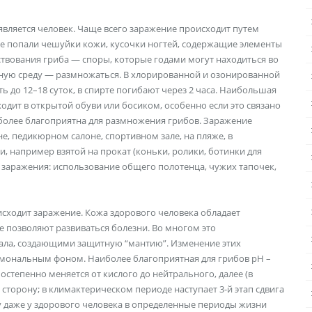
вляется человек. Чаще всего заражение происходит путем
ые попали чешуйки кожи, кусочки ногтей, содержащие элементы
твования гриба — споры, которые годами могут находиться во
ажную среду — размножаться. В хлорированной и озонированной
 до 12–18 суток, в спирте погибают через 2 часа. Наибольшая
одит в открытой обуви или босиком, особенно если это связано
аиболее благоприятна для размножения грибов. Заражение
е, педикюрном салоне, спортивном зале, на пляже, в
, например взятой на прокат (коньки, ролики, ботинки для
нт заражения: использование общего полотенца, чужих тапочек,
исходит заражение. Кожа здорового человека обладает
 позволяют развиваться болезни. Во многом это
сала, создающими защитную “мантию”. Изменение этих
гормональным фоном. Наиболее благоприятная для грибов рН –
постепенно меняется от кислого до нейтрального, далее (в
 сторону; в климактерическом периоде наступает 3-й этап сдвига
 даже у здорового человека в определенные периоды жизни