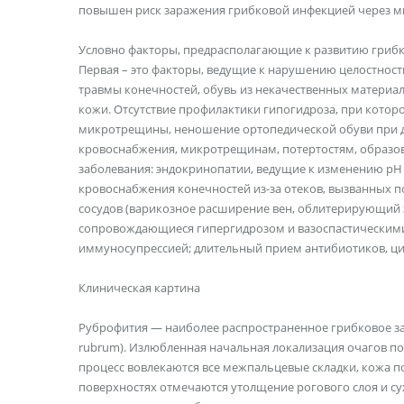
повышен риск заражения грибковой инфекцией через ми
Условно факторы, предрасполагающие к развитию грибк
Первая – это факторы, ведущие к нарушению целостност
травмы конечностей, обувь из некачественных материал
кожи. Отсутствие профилактики гипогидроза, при которо
микротрещины, неношение ортопедической обуви при 
кровоснабжения, микротрещинам, потертостям, образов
заболевания: эндокринопатии, ведущие к изменению рН 
кровоснабжения конечностей из-за отеков, вызванных п
сосудов (варикозное расширение вен, облитерирующий э
сопровождающиеся гипергидрозом и вазоспастическими
иммуносупрессией; длительный прием антибиотиков, ци
Клиническая картина
Руброфития — наиболее распространенное грибковое за
rubrum). Излюбленная начальная локализация очагов по
процесс вовлекаются все межпальцевые складки, кожа п
поверхностях отмечаются утолщение рогового слоя и су