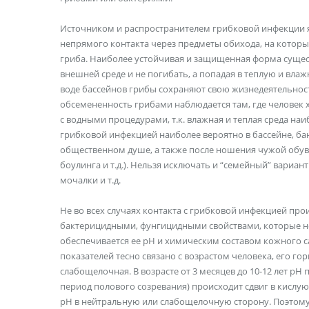
Источником и распространителем грибковой инфекции я
непрямого контакта через предметы обихода, на котор
гриба. Наиболее устойчивая и защищенная форма сущес
внешней среде и не погибать, а попадая в теплую и вл
воде бассейнов грибы сохраняют свою жизнедеятельность
обсемененность грибами наблюдается там, где человек х
с водными процедурами, т.к. влажная и теплая среда н
грибковой инфекцией наиболее вероятно в бассейне, бан
общественном душе, а также после ношения чужой обуви
боулинга и т.д.). Нельзя исключать и “семейный” вариа
мочалки и т.д.
Не во всех случаях контакта с грибковой инфекцией про
бактерицидными, фунгицидными свойствами, которые не
обеспечивается ее рН и химическим составом кожного 
показателей тесно связано с возрастом человека, его 
слабощелочная. В возрасте от 3 месяцев до 10-12 лет рН 
период полового созревания) происходит сдвиг в кислую
рН в нейтральную или слабощелочную сторону. Поэтому