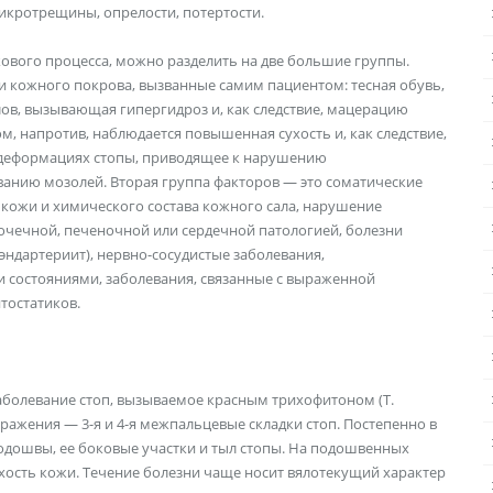
кротрещины, опрелости, потертости.
ового процесса, можно разделить на две большие группы.
и кожного покрова, вызванные самим пациентом: тесная обувь,
ов, вызывающая гипергидроз и, как следствие, мацерацию
м, напротив, наблюдается повышенная сухость и, как следствие,
деформациях стопы, приводящее к нарушению
анию мозолей. Вторая группа факторов — это соматические
кожи и химического состава кожного сала, нарушение
очечной, печеночной или сердечной патологией, болезни
ндартериит), нервно-сосудистые заболевания,
 состояниями, заболевания, связанные с выраженной
тостатиков.
болевание стоп, вызываемое красным трихофитоном (T.
ражения — 3-я и 4-я межпальцевые складки стоп. Постепенно в
одошвы, ее боковые участки и тыл стопы. На подошвенных
хость кожи. Течение болезни чаще носит вялотекущий характер