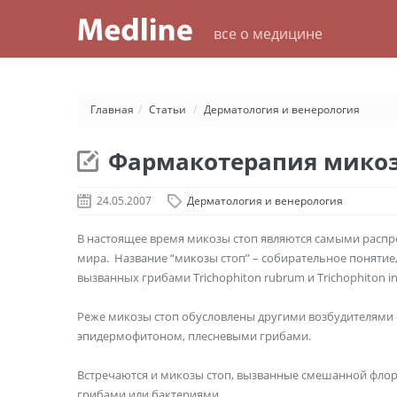
все о медицине
Главная
/
Статьи
/
Дерматология и венерология
Фармакотерапия микоз
24.05.2007
Дерматология и венерология
В настоящее время микозы стоп являются самыми расп
мира. Название “микозы стоп” – собирательное понятие, 
вызванных грибами Trichophiton rubrum и Trichophiton int
Реже микозы стоп обусловлены другими возбудителями
эпидермофитоном, плесневыми грибами.
Встречаются и микозы стоп, вызванные смешанной фло
грибами или бактериями.