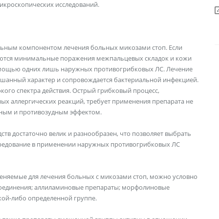
микроскопических исследований.
льным компонентом лечения больных микозами стоп. Если
меются минимальные поражения межпальцевых складок и кожи
помощью одних лишь наружных противогрибковых ЛС. Лечение
мешанный характер и сопровождается бактериальной инфекцией.
ого спектра действия. Острый грибковый процесс,
х аллергических реакций, требует применения препарата не
ьным и противозудным эффектом.
тв достаточно велик и разнообразен, что позволяет выбрать
ередование в применении наружных противогрибковых ЛС
еняемые для лечения больных с микозами стоп, можно условно
 соединения; аллиламиновые препараты; морфолиновые
кой-либо определенной группе.