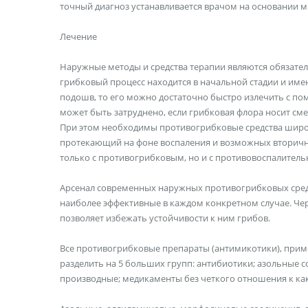
точный диагноз устанавливается врачом на основании 
Лечение
Наружные методы и средства терапии являются обязате
грибковый процесс находится в начальной стадии и и
подошв, то его можно достаточно быстро излечить с 
может быть затруднено, если грибковая флора носит с
При этом необходимы противогрибковые средства широк
протекающий на фоне воспаления и возможных вторичны
только с противогрибковым, но и с противовоспалител
Арсенал современных наружных противогрибковых средс
наиболее эффективные в каждом конкретном случае. Ч
позволяет избежать устойчивости к ним грибов.
Все противогрибковые препараты (антимикотики), прим
разделить на 5 больших групп: антибиотики; азольные
производные; медикаменты без четкого отношения к ка