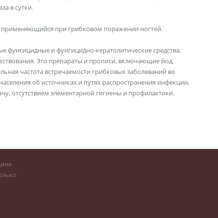
за в сутки.
, применяющийся при грибковом поражении ногтей.
ые фунгицидные и фунгицидно-кератолитические средства,
ествования. Это препараты и прописи, включающие йод,
тельная частота встречаемости грибковых заболеваний во
аселения об источниках и путях распространения инфекции,
чу, отсутствием элементарной гигиены и профилактики.
цине
олько