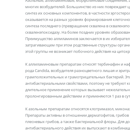
Азольные, аллиламиновые, морфолиновые соединения, 
многих возбудителей. Большинство из них повреждает 
синтез их основных компонентов, в частности эргостер
оказывается на разных уровнях формирования клеточной
синтеза последнего (превращение сквалена в скваленэ
скваленэпоксидазу. На более поздних уровнях образова
Преимущество аллиламинов заключается в их избирател
затрагивающем при этом родственные структуры органи
этой группы не возникает побочного действия на цито
К аллиламиновым препаратам относят тербинафин и на
рода Candida, возбудителя разноцветного лишая и эритр
грамположительных и грамотрицательных бактерий. Эт
антибактериальными свойствами, поэтому не требуют 
длительное применение которых вызывает нежелатель
пролонгированным действием и применяются 1 раз в сут
К азольным препаратам относятся клотримазол, миконазо
Препараты активны в отношении дерматофитов, грибов р
плесневых грибов, а также бактериальной флоры. Для 
антибактериального действия их выпускают в комбина