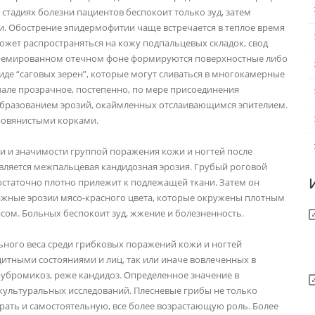
тадиях болезни пациентов беспокоит только зуд, затем
и. Обострение эпидермофитии чаще встречается в теплое время
ожет распространяться на кожу подпальцевых складок, свод
иперемированном отечном фоне формируются поверхностные либо
де “саговых зерен”, которые могут сливаться в многокамерные
але прозрачное, постепенно, по мере присоединения
образованием эрозий, окаймленных отслаивающимся эпителием.
ровянистыми корками.
и и значимости группой поражения кожи и ногтей после
ляется межпальцевая кандидозная эрозия. Грубый роговой
достаточно плотно прилежит к подлежащей ткани. Затем он
лажные эрозии мясо-красного цвета, которые окружены плотным
ом. Больных беспокоит зуд, жжение и болезненность.
ьного веса среди грибковых поражений кожи и ногтей
итными состояниями и лиц, так или иначе вовлеченных в
убромикоз, реже кандидоз. Определенное значение в
культуральных исследований. Плесневые грибы не только
рать и самостоятельную, все более возрастающую роль. Более