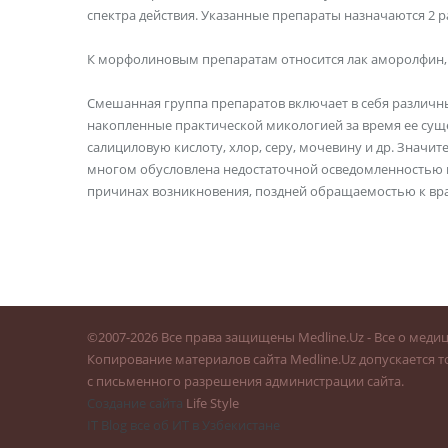
спектра действия. Указанные препараты назначаются 2 ра
К морфолиновым препаратам относится лак аморолфин
Смешанная группа препаратов включает в себя различн
накопленные практической микологией за время ее сущ
салициловую кислоту, хлор, серу, мочевину и др. Значи
многом обусловлена недостаточной осведомленностью н
причинах возникновения, поздней обращаемостью к вра
©
2007-2026
Все права защищены Medline.Uz - Все о меди
Копирование материалов сайта Medline.Uz допускается т
с письменного разрешения администрации сайта.
Создание сайта
Life Style
IT Blog все об ИТ в Узбекистане