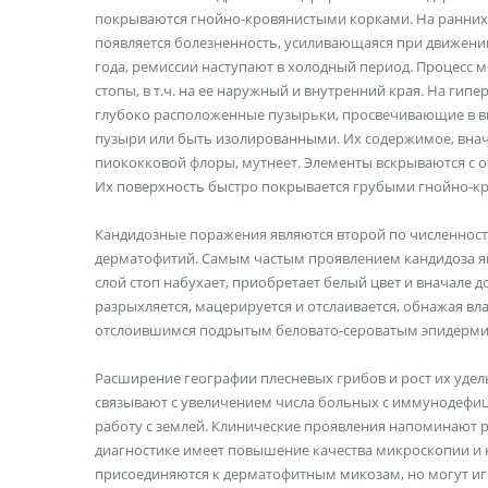
покрываются гнойно-кровянистыми корками. На ранних с
появляется болезненность, усиливающаяся при движени
года, ремиссии наступают в холодный период. Процесс м
стопы, в т.ч. на ее наружный и внутренний края. На г
глубоко расположенные пузырьки, просвечивающие в ви
пузыри или быть изолированными. Их содержимое, внач
пиококковой флоры, мутнеет. Элементы вскрываются с 
Их поверхность быстро покрывается грубыми гнойно-к
Кандидозные поражения являются второй по численност
дерматофитий. Самым частым проявлением кандидоза яв
слой стоп набухает, приобретает белый цвет и вначале 
разрыхляется, мацерируется и отслаивается, обнажая в
отслоившимся подрытым беловато-сероватым эпидермис
Расширение географии плесневых грибов и рост их удел
связывают с увеличением числа больных с иммунодефиц
работу с землей. Клинические проявления напоминают р
диагностике имеет повышение качества микроскопии и 
присоединяются к дерматофитным микозам, но могут иг