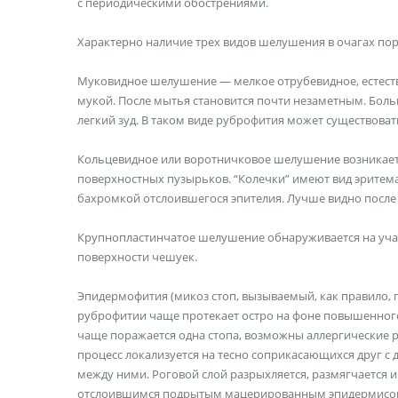
с периодическими обострениями.
Характерно наличие трех видов шелушения в очагах по
Муковидное шелушение — мелкое отрубевидное, естест
мукой. После мытья становится почти незаметным. Бо
легкий зуд. В таком виде руброфития может существоват
Кольцевидное или воротничковое шелушение возникает 
поверхностных пузырьков. “Колечки” имеют вид эритем
бахромкой отслоившегося эпителия. Лучше видно после
Крупнопластинчатое шелушение обнаруживается на учас
поверхности чешуек.
Эпидермофития (микоз стоп, вызываемый, как правило, па
руброфитии чаще протекает остро на фоне повышенного 
чаще поражается одна стопа, возможны аллергические р
процесс локализуется на тесно соприкасающихся друг с д
между ними. Роговой слой разрыхляется, размягчается 
отслоившимся подрытым мацерированным эпидермисом.