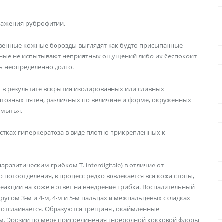
ражения руброфитии.
венные кожные борозды выглядят как будто присыпанные
льные не испытывают неприятных ощущений либо их беспокоит
ь неопределенно долго.
в результате вскрытия изолированных или сливных
атозных пятен, различных по величине и форме, окруженных
 мытья.
тках гиперкератоза в виде плотно прикрепленных к
разитическим грибком T. interdigitale) в отличие от
потоотделения, в процесс редко вовлекается вся кожа стопы,
еакции на коже в ответ на внедрение грибка. Воспалительный
ругом 3-м и 4-м, 4-м и 5-м пальцах и межпальцевых складках
и отслаивается. Образуются трещины, окаймленные
 Эрозии по мере присоединения гноеродной кокковой флоры