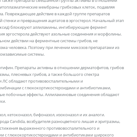
а также препараты смешанной группы активны в отношении
цитоплазматические мембраны грибковых клеток, подавляя
ола. Повреждающее действие в каждой группе препаратов
 стенки и превращения ацетатов в эргостерол. Начальный этап
поксид) блокируют аллиламины, ингибирующие фермент
ния эргостерола действуют азольные соединения и морфолины.
ьном действии на ферментные системы грибов, не
зма человека. Поэтому при лечении микозов препаратами из
хромзависимые системы.
фтифин. Препараты активны в отношении дерматофитов, грибов
азмы, плесневых грибов, а также большого спектра
и ЛС обладают противовоспалительными и
комбинации с глюкокортикостероидами и антибиотиками,
ные побочные эффекты. Аллиламиновые соединения обладают
ки.
л, кетоконазол, бифоназол, изоконазол и их аналоги.
ода Candida, возбудителя разноцветного лишая и эритразмы,
достижения выраженного противовоспалительного и
ции с глюкокортикостероидами и антибиотиками широкого