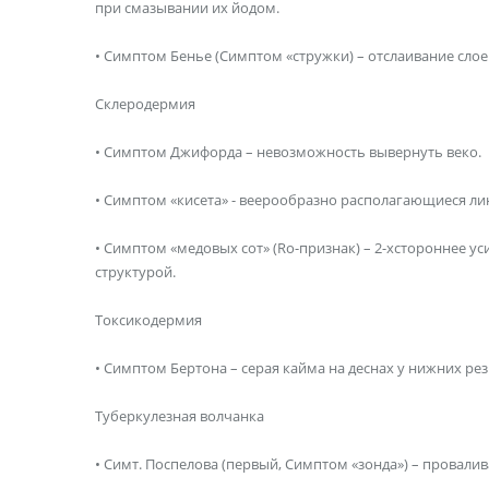
при смазывании их йодом.
• Симптом Бенье (Симптом «стружки) – отслаивание сло
Склеродермия
• Симптом Джифорда – невозможность вывернуть веко.
• Симптом «кисета» - веерообразно располагающиеся л
• Симптом «медовых сот» (Ro-признак) – 2-хстороннее 
структурой.
Токсикодермия
• Симптом Бертона – серая кайма на деснах у нижних ре
Туберкулезная волчанка
• Симт. Поспелова (первый, Симптом «зонда») – провали