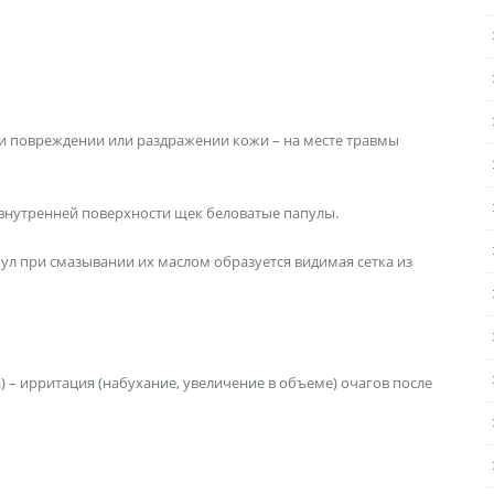
ри повреждении или раздражении кожи – на месте травмы
 внутренней поверхности щек беловатые папулы.
пул при смазывании их маслом образуется видимая сетка из
) – ирритация (набухание, увеличение в объеме) очагов после