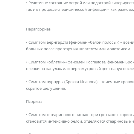
• Реактивне состояние острой или подострой гиперчувс
так и в процессе специфической инфекции – как разнови
Парапсориаз
• Симптом Бернгардта (феномен «белой полосы») – возни
больных после проведения шпателем или молоточком.
• Симптом «облатки» (феномен Поспелова, феномен Брокк
пленки на папулах, или перламутровый цвет папул посл
• Симптом пурпуры (Брокка-Иванова) – точечные кровои
скрытое шелушение.
Псориаз
• Симптом «стеаринового пятна» - при гроттаже псориа
становится интенсивно белой, отделяются стеариновые 