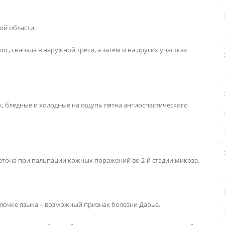
ой области.
с, сначала в наружной трети, а затем и на других участках
к, бледные и холодные на ощупь пятна ангиоспастического
ртона при пальпации кожных поражений во 2-й стадии микоза.
олочке языка – возможный признак болезни Дарье.