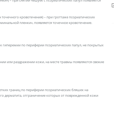
нки») – при снятии чешуек с псориатических папул появляется
 точечного кровотечения) – при гроттаже псориатических
рминальной пленки», появляется точечное кровотечение.
ок гиперемии по периферии псориатических папул, не покрытых
нии или раздражении кожи, на месте травмы появляются свежие
етких границ по периферии псориатических бляшек на
ного дерматита, отграничение которых от поврежденной кожи