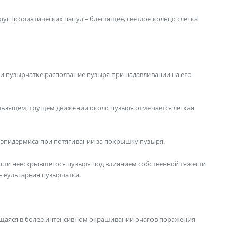
уг псориатических папул – блестящее, светлое кольцо слегка
и пузырчатке:расползание пузыря при надавливании на его
льзящем, трущем движении около пузыря отмечается легкая
 эпидермиса при потягивании за покрышку пузыря.
ости невскрывшегося пузыря под влиянием собственной тяжести
– вульгарная пузырчатка.
ющаяся в более интенсивном окрашивании очагов поражения