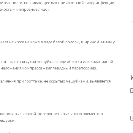
твительности, возникающее как при активной гиперинфекции,
дность – «лепрозное лицо».
кает на коже на коже в виде белой полосы, шириной 3-6 мм у
а) – плотная сухая чешуйка в виде облатки или коллоидной
е наложения компресса – каплевидный парапсориаз.
злияния при гроттаже, не скрытых чешуйками, выявляется
тических высыпаний, поверхность высыпных элементов
чешуйки.