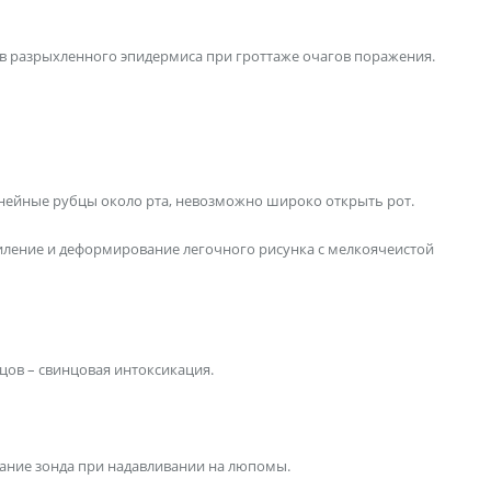
ев разрыхленного эпидермиса при гроттаже очагов поражения.
инейные рубцы около рта, невозможно широко открыть рот.
усиление и деформирование легочного рисунка с мелкоячеистой
зцов – свинцовая интоксикация.
вание зонда при надавливании на люпомы.