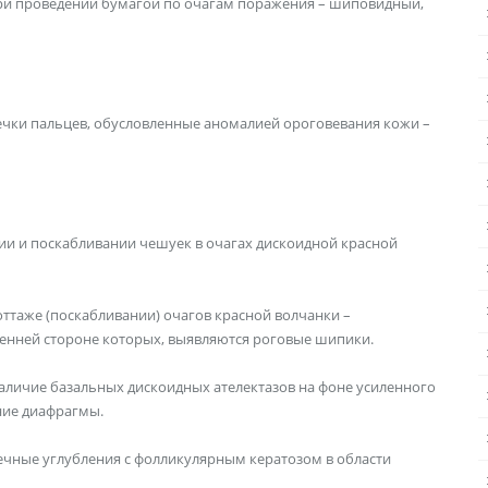
ри проведении бумагой по очагам поражения – шиповидный,
чки пальцев, обусловленные аномалией ороговевания кожи –
ии и поскабливании чешуек в очагах дискоидной красной
оттаже (поскабливании) очагов красной волчанки –
ренней стороне которых, выявляются роговые шипики.
наличие базальных дискоидных ателектазов на фоне усиленного
ние диафрагмы.
ечные углубления с фолликулярным кератозом в области