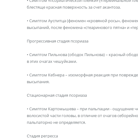
• Симптом «псориатической пленки» («терминальной пле
блестяще красная поверхность за счет акантоза.
• Симптом Ауспитца (феномен «кровяной росы», феномен
высыпаний, после феномена «стеаринового пятна» и «те
Прогрессивная стадия псориаза
• Симптом Пильнова (ободок Пильнова) – красный обод
в этих очагах чешуйками.
• Симптом Кебнера – изоморфная реакция при поврежде
высыпания.
Стационарная стадия псориаза
• Симптом Картомышева – при пальпации - ощущение ч
волосистой части головы, в отличие от очагов себорей
пальпаторно не определяется.
Стадия регресса