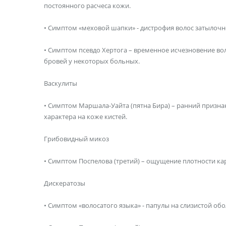
постоянного расчеса кожи.
• Симптом «меховой шапки» - дистрофия волос затылочн
• Симптом псевдо Хертога – временное исчезновение воло
бровей у некоторых больных.
Васкулиты
• Симптом Маршала-Уайта (пятна Бира) – ранний призна
характера на коже кистей.
Грибовидный микоз
• Симптом Поспелова (третий) – ощущение плотности ка
Дискератозы
• Симптом «волосатого языка» - папулы на слизистой об