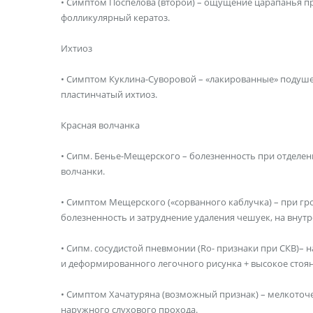
• Симптом Поспелова (второй) – ощущение царапанья п
фолликулярный кератоз.
Ихтиоз
• Симптом Куклина-Суворовой – «лакированные» подуше
пластинчатый ихтиоз.
Красная волчанка
• Сипм. Бенье-Мещерского – болезненность при отделен
волчанки.
• Симптом Мещерского («сорванного каблучка) – при гр
болезненность и затруднение удаления чешуек, на внут
• Сипм. сосудистой пневмонии (Ro- признаки при СКВ)– 
и деформированного легочного рисунка + высокое стоя
• Симптом Хачатуряна (возможный признак) – мелкоточ
наружного слухового прохода.