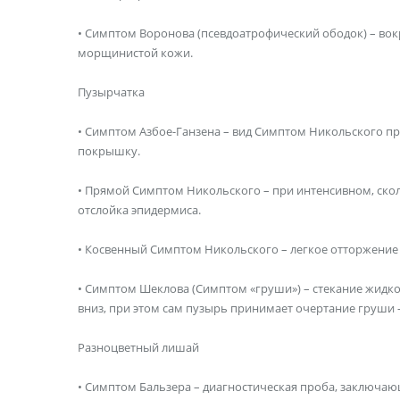
• Симптом Воронова (псевдоатрофический ободок) – вокр
морщинистой кожи.
Пузырчатка
• Симптом Азбое-Ганзена – вид Симптом Никольского пр
покрышку.
• Прямой Симптом Никольского – при интенсивном, ско
отслойка эпидермиса.
• Косвенный Симптом Никольского – легкое отторжение
• Симптом Шеклова (Симптом «груши») – стекание жидк
вниз, при этом сам пузырь принимает очертание груши 
Разноцветный лишай
• Симптом Бальзера – диагностическая проба, заключа