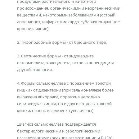
продуктами растительного и животного
происхождения, органическими и неорганическими
веществами, некоторыми заболеваниями (острый
аппендицит, инфаркт миокарда, субарахноидальное
кровоизлияние).
2. Тифоподобные формы - от брюшного тифа.
3. Септические формы - от эндокардита,
остеомиелита, холецистита, острого аппендицита
другой этиологии.
4. Формы сальмонеллеза с поражением толстой
кишки - от дизентерии (при сальмонеллезе более
выражена лихорадка, поражена не только
сигмовидная кишка, но и другие отделы толстой
кишки, печень и селезенка увеличены).
Диагноз сальмонеллеза подтверждается
бактериологическими и серологическими
исследованиями (реакция агглютинации и РНГА).