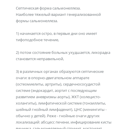
Септическая форма сальмонеллеза.
Наиболее тяжелый вариант генерализованной
формы сальмонеллеза.
1) начинается остро, в первые дни оно имеет
тифоподобное течение,
2) потом состояние больных ухудшается, лихорадка
становится неправильной,
3) в различных органах образуются септические
очаги: в опорно-двигательном аппарате
(остеомиелиты, артриты), сердечнососудистой
системе (эндокардит, аортит с последующим
развитием аневризмы аорты), ЖКТ (холецисто-
холангиты), лимфатической системе (тонзиллиты,
шейный гнойный лимфаденит), ЦНС (менингиты -
обычно у детей). Реже - гнойные очаги других
локализаций: абсцесс печени, инфицирование кисты
яичника, сальмонеллезный струмит, мастоидит,