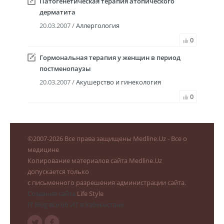
Патогенетическая терапия атопического
дерматита
20.03.2007 /
Аллергология
0
Гормональная терапия у женщин в период
постменопаузы
20.03.2007 /
Акушерство и гинекология
0
©
2007-2026
Все права защищены Medline.Uz - Все о
медицине
Копирование материалов сайта Medline.Uz
допускается только
с письменного разрешения администрации сайта.
Создание сайта
Life Style
IT Blog все об ИТ в Узбекистане