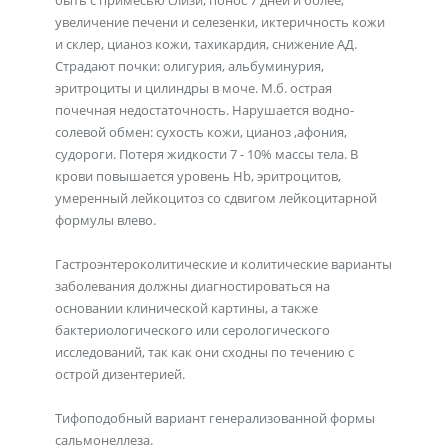
быть с примесью слизи, понос 7 дней и более,
увеличение печени и селезенки, иктеричность кожи
и склер, цианоз кожи, тахикардия, снижение АД.
Страдают почки: олигурия, альбуминурия,
эритроциты и цилиндры в моче. М.б. острая
почечная недостаточность. Нарушается водно-
солевой обмен: сухость кожи, цианоз ,афония,
судороги. Потеря жидкости 7 - 10% массы тела. В
крови повышается уровень Hb, эритроцитов,
умеренный лейкоцитоз со сдвигом лейкоцитарной
формулы влево.
Гастроэнтероколитические и колитические варианты
заболевания должны диагностироваться на
основании клинической картины, а также
бактериологического или серологического
исследований, так как они сходны по течению с
острой дизентерией.
Тифоподобный вариант генерализованной формы
сальмонеллеза.