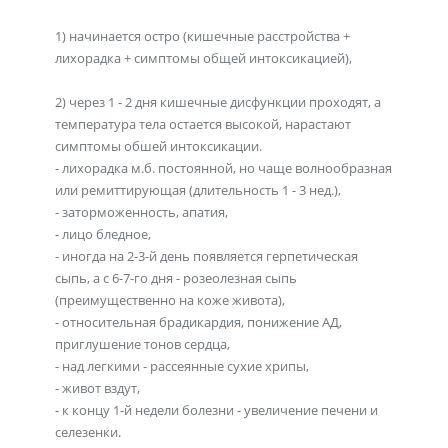
1) начинается остро (кишечные расстройства +
лихорадка + симптомы общей интоксикацией),
2) через 1 - 2 дня кишечные дисфункции проходят, а
температура тела остается высокой, нарастают
симптомы обшей интоксикации.
- лихорадка м.б. постоянной, но чаще волнообразная
или ремиттирующая (длительность 1 - 3 нед.),
- заторможенность, апатия,
- лицо бледное,
- иногда на 2-3-й день появляется герпетическая
сыпь, а с 6-7-го дня - розеолезная сыпь
(преимущественно на коже живота),
- относительная брадикардия, понижение АД,
приглушение тонов сердца,
- над легкими - рассеянные сухие хрипы,
- живот вздут,
- к концу 1-й недели болезни - увеличение печени и
селезенки.