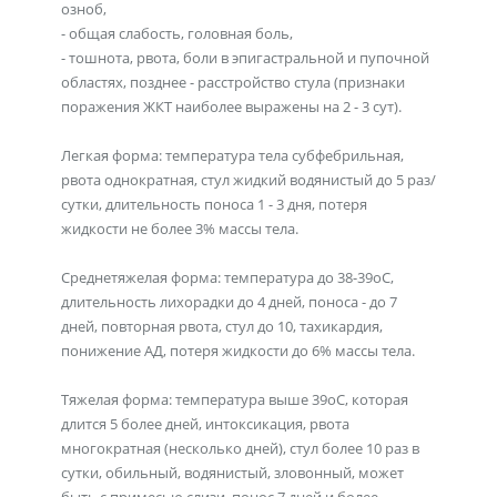
озноб,
- общая слабость, головная боль,
- тошнота, рвота, боли в эпигастральной и пупочной
областях, позднее - расстройство стула (признаки
поражения ЖКТ наиболее выражены на 2 - 3 сут).
Легкая форма: температура тела субфебрильная,
рвота однократная, стул жидкий водянистый до 5 раз/
сутки, длительность поноса 1 - 3 дня, потеря
жидкости не более 3% массы тела.
Среднетяжелая форма: температура до 38-39oС,
длительность лихорадки до 4 дней, поноса - до 7
дней, повторная рвота, стул до 10, тахикардия,
понижение АД, потеря жидкости до 6% массы тела.
Тяжелая форма: температура выше 39oС, которая
длится 5 более дней, интоксикация, рвота
многократная (несколько дней), стул более 10 раз в
сутки, обильный, водянистый, зловонный, может