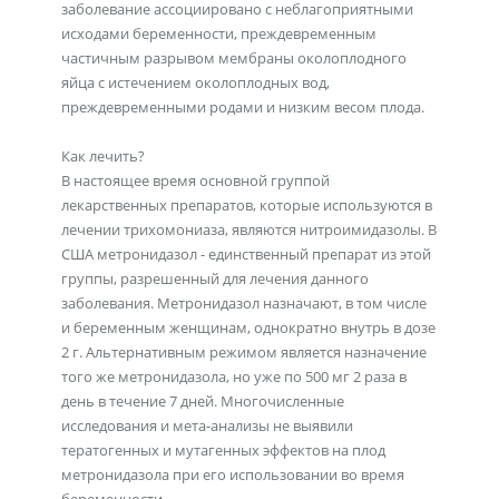
заболевание ассоциировано с неблагоприятными
исходами беременности, преждевременным
частичным разрывом мембраны околоплодного
яйца с истечением околоплодных вод,
преждевременными родами и низким весом плода.
Как лечить?
В настоящее время основной группой
лекарственных препаратов, которые используются в
лечении трихомониаза, являются нитроимидазолы. В
США метронидазол - единственный препарат из этой
группы, разрешенный для лечения данного
заболевания. Метронидазол назначают, в том числе
и беременным женщинам, однократно внутрь в дозе
2 г. Альтернативным режимом является назначение
того же метронидазола, но уже по 500 мг 2 раза в
день в течение 7 дней. Многочисленные
исследования и мета-анализы не выявили
тератогенных и мутагенных эффектов на плод
метронидазола при его использовании во время