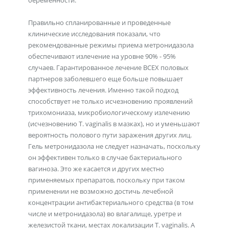
беременности.
Правильно спланированные и проведенные
клинические исследования показали, что
рекомендованные режимы приема метронидазола
обеспечивают излечение на уровне 90% - 95%
случаев. Гарантированное лечение ВСЕХ половых
партнеров заболевшего еще больше повышает
эффективность лечения. Именно такой подход
способствует не только исчезновению проявлений
трихомониаза, микробиологическому излечению
(исчезновению T. vaginalis в мазках), но и уменьшают
вероятность полового пути заражения других лиц.
Гель метронидазола не следует назначать, поскольку
он эффективен только в случае бактериального
вагиноза. Это же касается и других местно
применяемых препаратов, поскольку при таком
применении не возможно достичь лечебной
концентрации антибактериального средства (в том
числе и метронидазола) во влагалище, уретре и
железистой ткани, местах локализации T. vaginalis. А