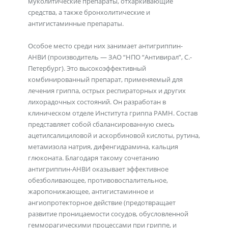
муколитические препараты, отхаркивающие
средства, а также бронхолитические и
антигистаминные препараты.
Особое место среди них занимает антигриппин-
АНВИ (производитель — ЗАО “НПО “Антивирал”, С.-
Петербург). Это высокоэффективный
комбинированный препарат, применяемый для
лечения гриппа, острых респираторных и других
лихорадочных состояний. Он разработан в
клиническом отделе Института гриппа РАМН. Состав
представляет собой сбалансированную смесь
ацетилсалициловой и аскорбиновой кислоты, рутина,
метамизола натрия, дифенгидрамина, кальция
глюконата. Благодаря такому сочетанию
антигриппин-АНВИ оказывает эффективное
обезболивающее, противовоспалительное,
жаропонижающее, антигистаминное и
ангиопротекторное действие (предотвращает
развитие проницаемости сосудов, обусловленной
гемморагическими процессами при гриппе, и