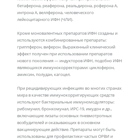
бетаферона, реаферона, реальдирона, роферона А,
интрона А, веллферона, человеческого
лейкоцитарного ИФН (ЧЛИ).
Кроме моновалентных препаратов ИФН созданы и
используются комбинированные препараты:
гриппферон, виферон. Выраженный клинический
эффект получен при использовании препаратов
нового поколения — индукторов ИФН, подобно ИФН
являющихся иммунокорректорами: циклоферон,
амиксин, полудан, кагоцел.
При рецидивирующих инфекциях во многих странах
мира в качестве иммунокорригирующих средств
используют бактериальные иммуномодуляторы:
рибомунил, бронхомунал, ИРС-19, имудон и др.,
включающие лизаты основных пневмотропных
возбудителей и оказывающих в основном
вакцинирующее действие. Препараты могут быть
использованы для профилактики частых ОРВИ и