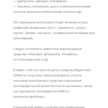
— адапромин, арбидол, рибавирин;
— трасилол, контрикал, цалол, e-аминокапроновая
кислота, аминометилбензойная кислота и др.
Эти препараты используются для лечения острых
инфекций, вызванных орто-, парамиксо-, ретро-,
герпес-, флави-, пикорна-, тогавирусами в первые дни
заболевания.
Следует упомянуть известные вирулицидные
средства: теброфен, флореналь, бонафтон,
оксолиновая мазь и др.
В связи с тем что против целого ряда возбудителей
ОРВИ не получены химиопрепараты, особое
значение приобретают средства повышения
неспецифической резистентности организма, такие,
как препараты интерферона (ИФН) и
иммуномодуляторы.
Клинический эффект получен при применении