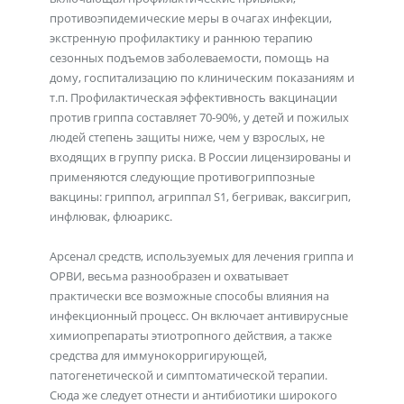
противоэпидемические меры в очагах инфекции,
экстренную профилактику и раннюю терапию
сезонных подъемов заболеваемости, помощь на
дому, госпитализацию по клиническим показаниям и
т.п. Профилактическая эффективность вакцинации
против гриппа составляет 70-90%, у детей и пожилых
людей степень защиты ниже, чем у взрослых, не
входящих в группу риска. В России лицензированы и
применяются следующие противогриппозные
вакцины: гриппол, агриппал S1, бегривак, ваксигрип,
инфлювак, флюарикс.
Арсенал средств, используемых для лечения гриппа и
ОРВИ, весьма разнообразен и охватывает
практически все возможные способы влияния на
инфекционный процесс. Он включает антивирусные
химиопрепараты этиотропного действия, а также
средства для иммунокорригирующей,
патогенетической и симптоматической терапии.
Сюда же следует отнести и антибиотики широкого