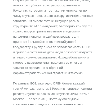
Острые респираторные вирусные инфекции (ОРВИ)
относятся к убиквитарно распространенным
болезням, которые на протяжении многих лет по
числу случаев превосходят все другие инфекционные
заболевания вместе взятые. Ведущая роль в
структуре ОРВИ принадлежит, бесспорно, гриппу, т.к.
только вирусы гриппа вызывают эпидемии и
пандемии, поражая людей всех возрастов, и
приносят большой экономический ущерб
государству. Группу риска по заболеваемости ОРВИ
и гриппом составляют дети, люди пожилого возраста
и лица с иммунодефицитами. Исход заболевания и
скорость выздоровления пациента во многом
зависят от правильно выбранной
фармакотерапевтической стратегии и тактики.
По данным ВОЗ, ежегодно ОРВИ болеет каждый
третий житель планеты. В России в период эпидемии
регистрируется около 30 млн случаев ОРВИ (в т.ч. в
Москве — более 2 млн). Поэтому очевидной
становится необходимость качественно новых