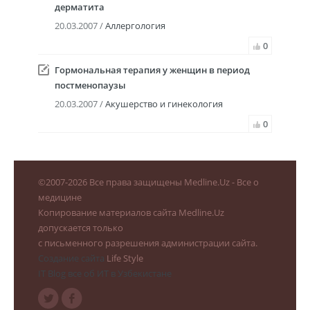
дерматита
20.03.2007 /
Аллергология
0
Гормональная терапия у женщин в период
постменопаузы
20.03.2007 /
Акушерство и гинекология
0
©
2007-2026
Все права защищены Medline.Uz - Все о
медицине
Копирование материалов сайта Medline.Uz
допускается только
с письменного разрешения администрации сайта.
Создание сайта
Life Style
IT Blog все об ИТ в Узбекистане