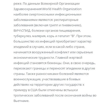
реже. По данным Всемирной Организации
Здравоохранения\World Health Organization
наиболее смертоносными инфекционными
заболеваниями являются: респираторные
заболевания (включая грипп и пневмонию),
ВИЧ\СПИД, болезни органов пищеварения,
туберкулез, малярия, корь и гепатит "B". При этом,
большинство из инфекций приобретают характер
эпидемий в случаях, если в какой-либо стране,
начинается вооруженный конфликт или серьезные
экономические трудности. Главной жертвой
инфекций становятся беженцы. Они, в свою очередь,
пересекают границы и переносят эпидемии в другие
страны. Также разносчиками болезней являются
военнослужащие, участвовавшие в боевых
действиях на территории других государств: к
примеру в США были отмечены вспышки
тропических заболеваний после окончания войны во
Вьетнаме.