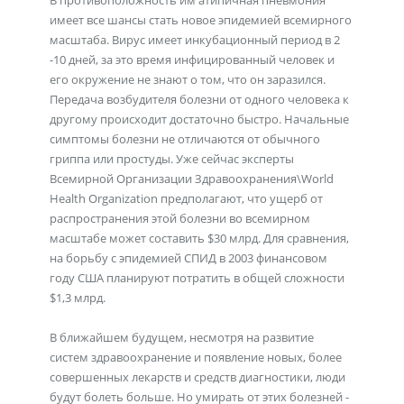
В противоположность им атипичная пневмония
имеет все шансы стать новое эпидемией всемирного
масштаба. Вирус имеет инкубационный период в 2
-10 дней, за это время инфицированный человек и
его окружение не знают о том, что он заразился.
Передача возбудителя болезни от одного человека к
другому происходит достаточно быстро. Начальные
симптомы болезни не отличаются от обычного
гриппа или простуды. Уже сейчас эксперты
Всемирной Организации Здравоохранения\World
Health Organization предполагают, что ущерб от
распространения этой болезни во всемирном
масштабе может составить $30 млрд. Для сравнения,
на борьбу с эпидемией СПИД в 2003 финансовом
году США планируют потратить в общей сложности
$1,3 млрд.
В ближайшем будущем, несмотря на развитие
систем здравоохранение и появление новых, более
совершенных лекарств и средств диагностики, люди
будут болеть больше. Но умирать от этих болезней -