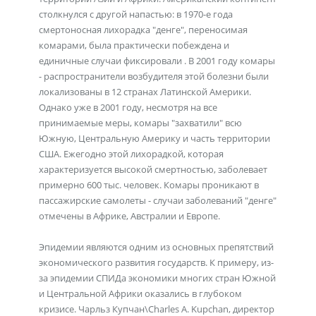
столкнулся с другой напастью: в 1970-е года
смертоносная лихорадка "денге", переносимая
комарами, была практически побеждена и
единичные случаи фиксировали . В 2001 году комары
- распространители возбудителя этой болезни были
локализованы в 12 странах Латинской Америки.
Однако уже в 2001 году, несмотря на все
принимаемые меры, комары "захватили" всю
Южную, Центральную Америку и часть территории
США. Ежегодно этой лихорадкой, которая
характеризуется высокой смертностью, заболевает
примерно 600 тыс. человек. Комары проникают в
пассажирские самолеты - случаи заболеваний "денге"
отмечены в Африке, Австралии и Европе.
Эпидемии являются одним из основных препятствий
экономического развития государств. К примеру, из-
за эпидемии СПИДа экономики многих стран Южной
и Центральной Африки оказались в глубоком
кризисе. Чарльз Купчан\Charles A. Kupchan, директор