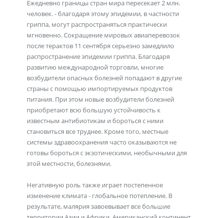
Ежедневно границы стран мира пересекает 2 млн.
человек. - благодаря этому эпидемии, в частности
гриппа, могут распространяться практически
мгновенно. Сокращение мировых авиаперевозок
после терактов 11 сентября серьезно замедлило
распространение эпидемии гриппа. Благодаря
развитию международной торговли, многие
возбудители опасных болезней попадают в другие
страны с помощью импортируемых продуктов
питания. При этом новые возбудители болезней
приобретают всю большую устойчивость к
известным антибиотикам и бороться с ними
становиться все труднее. Кроме того, местные
системы здравоохранения часто оказываются не
готовы бороться с экзотическими, необычными для
этой местности, болезнями.
Негативную роль также играет постепенное
изменение климата - глобальное потепление. В
результате, малярия завоевывает все большие
территории Азии и Африки. Американский континент