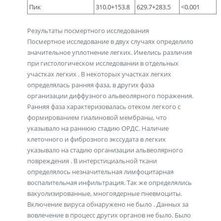
Пик
310.0+153.8
629.7+283.5
<0.001
Результаты посмертного исследования
Посмертное исследование в двух случаях определило
значительное уплотнение легких. Имелись различия
при гистологическом исследовании в отдельных
участках легких . В некоторых участках легких
определялась ранняя фаза, в других фаза
организации диффузного альвеолярного поражения.
Ранняя фаза характеризовалась отеком легкого с
формированием гиалиновой мембраны, что
указывало на раннюю стадию ОРДС. Наличие
клеточного и фиброзного экссудата в легких
указывало на стадию организации альвеолярного
повреждения . В интерстициальной ткани
определялось незначительная лимфоцитарная
воспалительная инфильтрация. Так же определялись
вакуолизированные, многоядерные пневмоциты.
Включение вируса обнаружено не было . Данных за
вовлечение в процесс других органов не было. Было