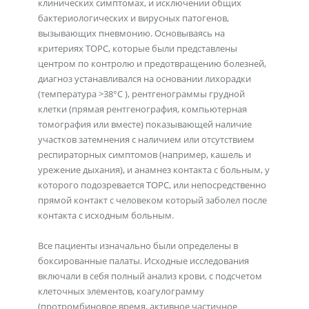
клинических симптомах, и исключении общих
бактериологических и вирусных патогенов,
вызывающих пневмонию. Основываясь на
критериях ТОРС, которые были представлены
центром по контролю и предотвращению болезней,
диагноз устанавливался на основании лихорадки
(температура >38°C ), рентгенограммы грудной
клетки (прямая рентгенография, компьютерная
томография или вместе) показывающей наличие
участков затемнения с наличием или отсутствием
респираторных симптомов (например, кашель и
урежение дыхания), и анамнез контакта с больным, у
которого подозревается ТОРС, или непосредственно
прямой контакт с человеком который заболел после
контакта с исходным больным.
Все пациенты изначально были определены в
боксированные палаты. Исходные исследования
включали в себя полный анализ крови, с подсчетом
клеточных элементов, коагулограмму
(протромбиновое время, активное частичное