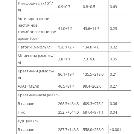
-9
Лимфоциты (x10
/
0.9+0.7
0.8+0.5
0.49
л)
Активированное
частичное
41.0+7.5
43.6+11.7
0.23
тромбопластиновое
время (сек)
Натрий (ммоль/л)
136.1+2.7
134.0+4.6
0.02
Мочевина (ммоль/
3.8+1.1
7.3+9.6
0.05
л)
Креатинин (ммоль/
86.1+19.4
135.5+218.0
0.21
л)
АлАТ (МЕ/л)
46.5+81.4
99.4+262.0
0.27
Креатинкиназа (МЕ/л)
В начале
268.5+434.8
609.3+973.2
0.06
Пик
352.7+544.0
697.4+971.1
0.04
ЛДГ (МЕ/л)
В начале
287.7+143.3
558.0+258.0
<0.001