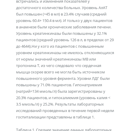
встречались и изменения показателей у
достаточного количества больных. Уровень АлАТ
был повышен (>45 в мл) в 23.4% случаев (средний
уровень 60.4+ 150.4 в мл). И только у двух пациентов
в анамнезе были хронические заболевания печени.
Уровень креатинкиназы были повышены у 32.1%
пациентов (средний уровень 126 в л, в пределах от 29
до 4644).Ни у кого из пациентов с повышенным
уровнем креатинкиназы не имелось отклоняющихся
от нормы значений креатинкиназы МВ или
тропонина Т, из чего следовало что сердечная
мышца скорее всего не могла быть источником
повышенного уровня фермента. Уровни ЛДГ были
повышены у 71.0% пациентов. Гипонатриемия
(натрий<134 ммоль/л) была зарегистрированы у
20.3% пациентов, и гипокалиемия (уровень калия <
3.5 ммоль/л) у 25.2%. Результаты лабораторных
исследований проведенных в течение первой недели
госпитализации представлены в таблице 1.
Таблица 1. Среднее значение данных лабораторных