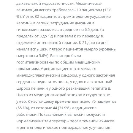
дыхательной недостаточности. Механическая
вентиляция легких требовалась 19 пациентам (13.8
%). У этих 32 пациентов стремительное ухудшение
картины в легких, затруднение дыхания и
гипоксемия развились в среднем на 6.5 день (в
пределах от 3 до 12) и привели к их переводу в
отделение интенсивной терапии. К 21 дню со дня
начала вспышки, пятеро пациентов умерло (уровень
смертности 3.6%). Все пятеро были
госпитализированы по общим медицинским
показаниям. У двоих пациентов отмечался
миелодиспластический синдром, у одного застойная
сердечная недостаточность, у одного алкогольный
цирроз печени и у одного реактивация гепатита В.
Никто из медицинских работников и студентов не
умер. К настоящему времени выписано 76 пациентов
(55.1%), из которых 44 (31.9%) медицинские
работники. Показаниями к выписки послужили
нормализация температуры тела в течении 96 часов
и рентгенологическое подтверждение улучшения