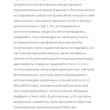
тромбопластиновое время, международное
нормализованное время Д-димер) и биохимическое
исследование сыворотки крови (включающее в себя
электролиты, показатели функции почек и печени,
креатинкиназу и ЛДГ ). Эти исследования, и
рентгенограммы грудной клетки проводились
ежедневно, пока лихорадка не начинала угасать.
Аспирационные назофарингеальные пробы,
полученные у всех пациентов были исследованы на
часто встречающиеся вирусы, включая вирусы
гриппа А и В, респираторный синцитиальный вирус,
аденовирусы и вирусы парагриппа типа 1,2 и 3, с
использованием иммунофлюорисцентных наборов.
Дополнительно, культуру вируса выращивали с
использованием различных колоний клеток (LLC-
MK2,MDCK,Hep2, человеческий эмбриональный
легочный фибробласт, почки зеленой обезьяны
Баффало, и Vero cells). В дополнение, у 65 случайно
выбранных пациентов, была выполнена обратная
полимеразная цепная реакция (ПЦР) для