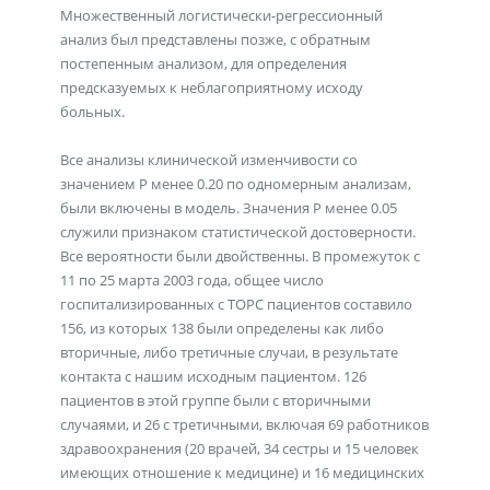
Множественный логистически-регрессионный
анализ был представлены позже, с обратным
постепенным анализом, для определения
предсказуемых к неблагоприятному исходу
больных.
Все анализы клинической изменчивости со
значением Р менее 0.20 по одномерным анализам,
были включены в модель. Значения Р менее 0.05
служили признаком статистической достоверности.
Все вероятности были двойственны. В промежуток с
11 по 25 марта 2003 года, общее число
госпитализированных с ТОРС пациентов составило
156, из которых 138 были определены как либо
вторичные, либо третичные случаи, в результате
контакта с нашим исходным пациентом. 126
пациентов в этой группе были с вторичными
случаями, и 26 с третичными, включая 69 работников
здравоохранения (20 врачей, 34 сестры и 15 человек
имеющих отношение к медицине) и 16 медицинских