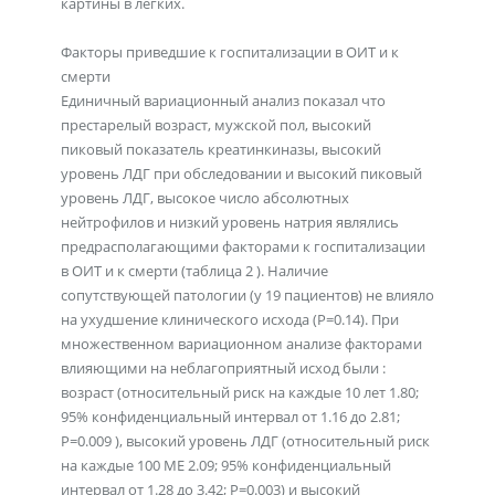
картины в легких.
Факторы приведшие к госпитализации в ОИТ и к
смерти
Единичный вариационный анализ показал что
престарелый возраст, мужской пол, высокий
пиковый показатель креатинкиназы, высокий
уровень ЛДГ при обследовании и высокий пиковый
уровень ЛДГ, высокое число абсолютных
нейтрофилов и низкий уровень натрия являлись
предрасполагающими факторами к госпитализации
в ОИТ и к смерти (таблица 2 ). Наличие
сопутствующей патологии (у 19 пациентов) не влияло
на ухудшение клинического исхода (Р=0.14). При
множественном вариационном анализе факторами
влияющими на неблагоприятный исход были :
возраст (относительный риск на каждые 10 лет 1.80;
95% конфиденциальный интервал от 1.16 до 2.81;
Р=0.009 ), высокий уровень ЛДГ (относительный риск
на каждые 100 МЕ 2.09; 95% конфиденциальный
интервал от 1.28 до 3.42; Р=0.003) и высокий