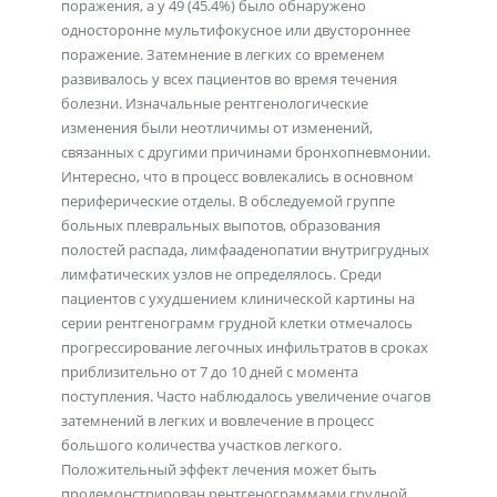
поражения, а у 49 (45.4%) было обнаружено
односторонне мультифокусное или двустороннее
поражение. Затемнение в легких со временем
развивалось у всех пациентов во время течения
болезни. Изначальные рентгенологические
изменения были неотличимы от изменений,
связанных с другими причинами бронхопневмонии.
Интересно, что в процесс вовлекались в основном
периферические отделы. В обследуемой группе
больных плевральных выпотов, образования
полостей распада, лимфааденопатии внутригрудных
лимфатических узлов не определялось. Среди
пациентов с ухудшением клинической картины на
серии рентгенограмм грудной клетки отмечалось
прогрессирование легочных инфильтратов в сроках
приблизительно от 7 до 10 дней с момента
поступления. Часто наблюдалось увеличение очагов
затемнений в легких и вовлечение в процесс
большого количества участков легкого.
Положительный эффект лечения может быть
продемонстрирован рентгенограммами грудной