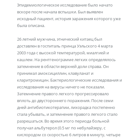
Эпидемиологическое исследование было начато
вскоре после начала вспышки. Был выявлен
исходный пациент, история заражения которого уже
была описана.
26 летний мужчина, этнический китаец был
доставлен в госпиталь принца Уэльского 4 марта
2003 года с высокой температурой, миалгией и
кашлем. На рентгенограмме легких определялось
затемнение в области верхней доли справа. Он
принимал амоксициллин, клавуланат и
кларитромицин. Бактериологические исследования и
исследования на вирусы ничего не показали.
Затемнение правого легкого прогрессировало
вплоть до двустороннего поражения. После семи
дней антибиотикотерапии, лихорадка постепенно
стала убывать, и затемнение правого легкого стало
разрешаться. Во время этого периода больной
получал альбутерол (0.5 мг по небулайзеру, с
кислородом со скоростью 6 литров в минуту, четыре