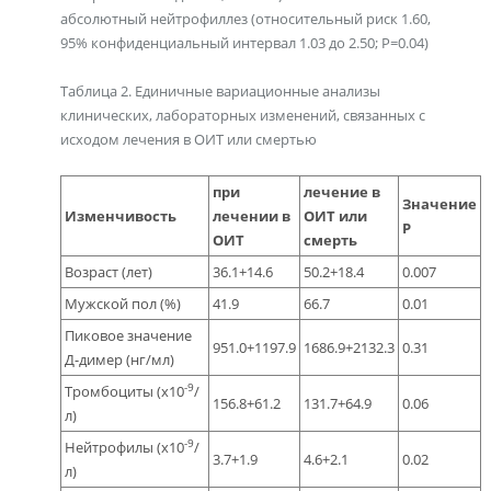
абсолютный нейтрофиллез (относительный риск 1.60,
95% конфиденциальный интервал 1.03 до 2.50; Р=0.04)
Таблица 2. Единичные вариационные анализы
клинических, лабораторных изменений, связанных с
исходом лечения в ОИТ или смертью
при
лечение в
Значение
Изменчивость
лечении в
ОИТ или
Р
ОИТ
смерть
Возраст (лет)
36.1+14.6
50.2+18.4
0.007
Мужской пол (%)
41.9
66.7
0.01
Пиковое значение
951.0+1197.9
1686.9+2132.3
0.31
Д-димер (нг/мл)
-9
Тромбоциты (x10
/
156.8+61.2
131.7+64.9
0.06
л)
-9
Нейтрофилы (x10
/
3.7+1.9
4.6+2.1
0.02
л)