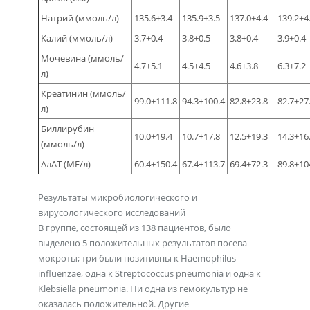
Натрий (ммоль/л)
135.6+3.4
135.9+3.5
137.0+4.4
139.2+4
Калий (ммоль/л)
3.7+0.4
3.8+0.5
3.8+0.4
3.9+0.4
Мочевина (ммоль/
4.7+5.1
4.5+4.5
4.6+3.8
6.3+7.2
л)
Креатинин (ммоль/
99.0+111.8
94.3+100.4
82.8+23.8
82.7+27
л)
Биллирубин
10.0+19.4
10.7+17.8
12.5+19.3
14.3+16
(ммоль/л)
АлАТ (МЕ/л)
60.4+150.4
67.4+113.7
69.4+72.3
89.8+10
Результаты микробиологического и
вирусологического исследований
В группе, состоящей из 138 пациентов, было
выделено 5 положительных результатов посева
мокроты; три были позитивны к Haemophilus
influenzae, одна к Streptococcus pneumonia и одна к
Klebsiella pneumonia. Ни одна из гемокультур не
оказалась положительной. Другие