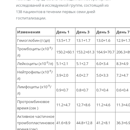
исследований в исследуемой группе, состоящей из
138 пациентов в течении первых семи дней
госпитализации.
Изменения
День 1
День 3
День 5
День 7
Гемоглобин (г/дл)
13.5+1.7
13.1+1.7
13.0+1.6
12.9+1.
-9
Тромбоциты (x10
/
150.2+60.1
153.2+61.3
164.9+70.7
206.3+8
л)
-9
Лейкоциты (x10
/л)
5.1+2.1
5.1+2.7
6.0+3.4
8.3+4.9
-9
Нейтрофилы (x10
/
3.9+2.0
4.0+2.7
5.0+3.3
7.2+4.7
л)
-9
Лимфоциты (x10
/
0.9+0.7
0.8+0.7
0.7+0.4
0.6+0.4
л)
Протромбиновое
11.2+4.7
12.7+8.6
11.2+4.6
11.3+4.
время (сек )
Активное частичное
тромбопластиновое
41.6+8.9
44.8+12.8
41.2+8.1
36.3+6.
время (сек)