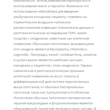
безопасности : использование респиратора N95 и
использование масок и перчаток. Возможно что
использование небулайзера для введения
альбутерола исходному пациенту, повлияло на
стремительное воздушно-капельное
распространение инфекции. Клинические данные и
рентгенологические исследования ТОРС имели
сходство с синдромом, известным как атипичная
пневмония. Обычными патогенами, вызывающими
этот синдром являются Mycoplasma, Chlamidia и
Legionella . Лихорадка, озноб, головная боль, миалгия
и сухой кашель являются наиболее частыми
находками у пациентов с этим синдромом. Однако
клинические и рентгенологические признаки
атипичной пневмонии не могут помочь в
дифференциальной диагностике перечисленных
выше патогенов, от обычных бактериальных
патогенов, таких как S.pneumoniae и H.influenzae
Исключение обычных патогенов и империческая
терапия макролидами и фторхинолонами является
обыкновенной стратегией лечения в таких случаях. В