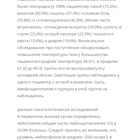
были: лихорадка (у 100% пациентов); озноб (73.2%);
миалгия (60.9%); кашель (57.3%); головная боль
(55.8%); и головокружение (42.8%). Менее часто
встречались : отхождение мокроты (29.0%); сухость в
горле (23.2%); острый насморк (22.5%); тошнота и
рвота (19.6%); и диарея (19.6%). Физикальное
обследование при поступлении обнаруживало
повышение температуры тела у большинства
пациентов (средняя температура 38.4°C, в пределах
от 35 до 40.3). Хрипы могли выслушиваться у
основания легких. Свистящие хрипы наблюдались у
одного пациента, с астмой в анамнезе. Сыпь,
лимфоаденопатия и пурпура в этой группе не
наблюдались.
Данные гематологических исследований
В первичном анализе крови определялась
лейкопения (общее число лейкоцитов менее 3.5) у
33.9% больных. Следует принять во внимание, что
уровень нейтрофилов (в среднем 3500 на мм3, в