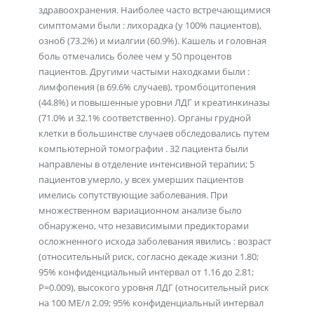
здравоохранения. Наиболее часто встречающимися
симптомами были : лихорадка (у 100% пациентов),
озноб (73.2%) и миалгии (60.9%). Кашель и головная
боль отмечались более чем у 50 процентов
пациентов. Другими частыми находками были :
лимфопения (в 69.6% случаев), тромбоцитопения
(44.8%) и повышенные уровни ЛДГ и креатинкиназы
(71.0% и 32.1% соответственно). Органы грудной
клетки в большинстве случаев обследовались путем
компьютерной томографии . 32 пациента были
направлены в отделение интенсивной терапии; 5
пациентов умерло, у всех умерших пациентов
имелись сопутствующие заболевания. При
множественном вариационном анализе было
обнаружено, что независимыми предикторами
осложненного исхода заболевания явились : возраст
(относительный риск, согласно декаде жизни 1.80;
95% конфиденциальный интервал от 1.16 до 2.81;
Р=0.009), высокого уровня ЛДГ (относительный риск
на 100 МЕ/л 2.09; 95% конфиденциальный интервал