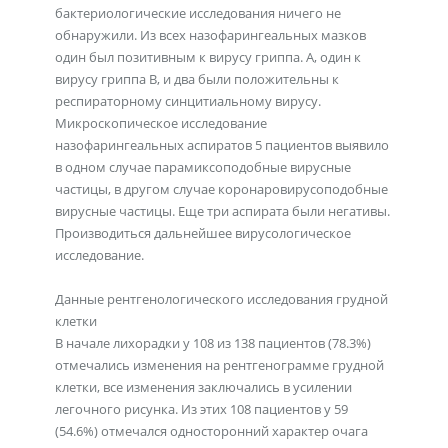
бактериологические исследования ничего не
обнаружили. Из всех назофарингеальных мазков
один был позитивным к вирусу гриппа. А, один к
вирусу гриппа В, и два были положительны к
респираторному синцитиальному вирусу.
Микроскопическое исследование
назофарингеальных аспиратов 5 пациентов выявило
в одном случае парамиксоподобные вирусные
частицы, в другом случае коронаровирусоподобные
вирусные частицы. Еще три аспирата были негативы.
Производиться дальнейшее вирусологическое
исследование.
Данные рентгенологического исследования грудной
клетки
В начале лихорадки у 108 из 138 пациентов (78.3%)
отмечались изменения на рентгенограмме грудной
клетки, все изменения заключались в усилении
легочного рисунка. Из этих 108 пациентов у 59
(54.6%) отмечался односторонний характер очага