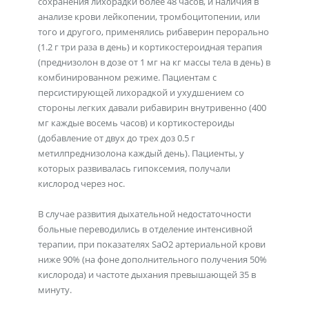
сохранения лихорадки более 48 часов, и наличия в
анализе крови лейкопении, тромбоцитопении, или
того и другого, применялись рибаверин перорально
(1.2 г три раза в день) и кортикостероидная терапия
(преднизолон в дозе от 1 мг на кг массы тела в день) в
комбинированном режиме. Пациентам с
персистирующей лихорадкой и ухудшением со
стороны легких давали рибавирин внутривенно (400
мг каждые восемь часов) и кортикостероиды
(добавление от двух до трех доз 0.5 г
метилпреднизолона каждый день). Пациенты, у
которых развивалась гипоксемия, получали
кислород через нос.
В случае развития дыхательной недостаточности
больные переводились в отделение интенсивной
терапии, при показателях SaO2 артериальной крови
ниже 90% (на фоне дополнительного получения 50%
кислорода) и частоте дыхания превышающей 35 в
минуту.