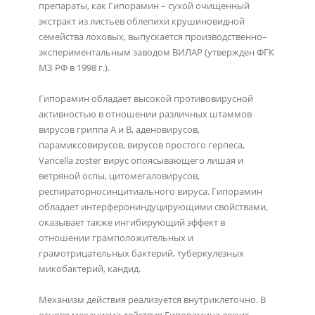
препараты, как Гипорамин – сухой очищенный
экстракт из листьев облепихи крушиновидной
семейства лоховых, выпускается производственно–
экспериментальным заводом ВИЛАР (утвержден ФГК
МЗ РФ в 1998 г.).
Гипорамин обладает высокой противовирусной
активностью в отношении различных штаммов
вирусов гриппа А и В, аденовирусов,
парамиксовирусов, вирусов простого герпеса,
Varicella zoster вирус опоясывающего лишая и
ветряной оспы, цитомегаловирусов,
респираторносинцитиального вируса. Гипорамин
обладает интерферониндуцирующими свойствами,
оказывает также ингибирующий эффект в
отношении грамположительных и
грамотрицательных бактерий, туберкулезных
микобактерий, кандид.
Механизм действия реализуется внутриклеточно. В