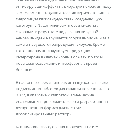
основе механизма действия Гипорамина лежит
ингибирующий эффект на вирусную нейраминидазу.
Этот фермент, входящий в состав вирионов гриппа,
гидролизует гликозидную связь, соединяющую
кетогруппу Nацетилнейраминовой кислоты с
сахарами. В результате подавления вирусной
нейраминидазы нарушается сборка вириона, и тем
самым нарушается репродукция вирусов. Кроме
того, Гипорамин индуцирует продукцию
интерферона в клетках крови в опытах in vitro и
повышает содержание интерферона в крови
больных.
В настоящее время Гипорамин выпускается в виде
подъязычных таблеток для санации полости рта по
0,02 г, в упаковке 20 таблеток. Клинические
исследования проводились во всех разработанных
лекарственных формах (мазь, свечи,
лиофилизированный раствор).
Клинические исследования проведены на 625