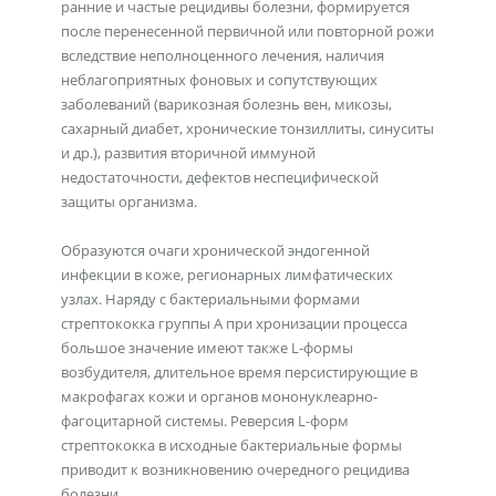
ранние и частые рецидивы болезни, формируется
после перенесенной первичной или повторной рожи
вследствие неполноценного лечения, наличия
неблагоприятных фоновых и сопутствующих
заболеваний (варикозная болезнь вен, микозы,
сахарный диабет, хронические тонзиллиты, синуситы
и др.), развития вторичной иммуной
недостаточности, дефектов неспецифической
защиты организма.
Образуются очаги хронической эндогенной
инфекции в коже, регионарных лимфатических
узлах. Наряду с бактериальными формами
стрептококка группы А при хронизации процесса
большое значение имеют также L-формы
возбудителя, длительное время персистирующие в
макрофагах кожи и органов мононуклеарно-
фагоцитарной системы. Реверсия L-форм
стрептококка в исходные бактериальные формы
приводит к возникновению очередного рецидива
болезни.