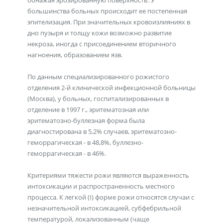
обнажая эрозированную поверхность. У
большинства больных происходит ее постепенная
эпителизация. При значительных кровоизлияниях в
дно пузыря и толщу кожи возможно развитие
некроза, иногда с присоединением вторичного
нагноения, образованием язв.
По данным специализированного рожистого
отделения 2-й клинической инфекционной больницы
(Москва), у больных, госпитализированных в
отделение в 1997 г., эритематозная или
эритематозно-буллезная форма была
диагностирована в 5,2% случаев, эритематозно-
геморрагическая - в 48,8%, буллезно-
геморрагическая - в 46%.
Критериями тяжести рожи являются выраженность
интоксикации и распространенность местного
процесса. К легкой (I) форме рожи относятся случаи с
незначительной интоксикацией, субфебрильной
температурой, локализованным (чаще