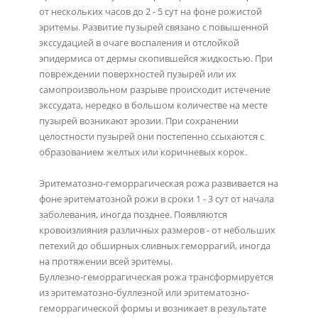
от нескольких часов до 2 - 5 сут на фоне рожистой
эритемы. Развитие пузырей связано с повышенной
экссудацией в очаге воспаления и отслойкой
эпидермиса от дермы скопившейся жидкостью. При
повреждении поверхностей пузырей или их
самопроизвольном разрыве происходит истечение
экссудата, нередко в большом количестве на месте
пузырей возникают эрозии. При сохранении
целостности пузырей они постепенно ссыхаются с
образованием желтых или коричневых корок.
Эритематозно-геморрагическая рожа развивается на
фоне эритематозной рожи в сроки 1 - 3 сут от начала
заболевания, иногда позднее. Появляются
кровоизлияния различных размеров - от небольших
петехий до обширных сливных геморрагий, иногда
на протяжении всей эритемы.
Буллезно-геморрагическая рожа трансформируется
из эритематозно-буллезной или эритематозно-
геморрагической формы и возникает в результате