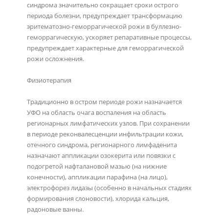
синдрома значительно сокращает сроки острого
периода болезни, предупреждает трансформацию
эритематозно-геморрагической рожи в буллезно-
геморрагическую, ускоряет репаративные процессы,
предупреждает характерные для геморрагической
рожи осложнения.
Физиотерапия
Традиционно в остром периоде рожи назначается
УФО на область очага воспаления на область
регионарных лимфатических узлов. При сохранении
в периоде реконвалесценции инфильтрации кожи,
отечного синдрома, регионарного лимфаденита
назначают аппликации озокерита или повязки с
подогретой нафталановой мазью (на нижние
конечности), аппликации парафина (на лицо),
электрофорез лидазы (особенно в начальных стадиях
формирования слоновости), хлорида кальция,
радоновые ванны.