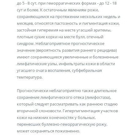
до 5 - 8 сут, при геморрагических формах - до 12 - 18
сут и более. К остаточным явлениям рожи,
сохраняющимся на протяжении нескольких недель и
месяцев, относятся пастозность и пигментация кожи,
застойная гиперемия на месте угасшей эритемы,
плотные сухие корки на месте булл, отечный
синдром. Неблагоприятное прогностическое
значение (вероятность развития раннего рецидива)
имеют сохраняющиеся увеличенные и болезненные
лимфатические узлы, инфильтраты кожи в области
угасшего очага воспаления, субфебрильная
температура.
Прогностически неблагоприятно также длительное
сохранение лимфатического отека (лимфостаза),
который следует рассматривать как раннюю стадию
вторичной слоновости. Гиперпигментация участков
кожи на нижних конечностях у больных,
перенесших буллезно-геморрагическую рожу,
может сохраняться пожизненно.