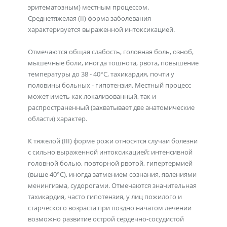
эритематозным) местным процессом.
Среднетяжелая (II) форма заболевания
характеризуется выраженной интоксикацией.
Отмечаются общая слабость, головная боль, озноб,
мышечные боли, иногда тошнота, рвота, повышение
температуры до 38 - 40°С, тахикардия, почти у
половины больных - гипотензия. Местный процесс
может иметь как локализованный, так и
распространенный (захватывает две анатомические
области) характер.
К тяжелой (III) форме рожи относятся случаи болезни
с сильно выраженной интоксикацией: интенсивной
головной болью, повторной рвотой, гипертермией
(выше 40°С), иногда затмением сознания, явлениями
менингизма, судорогами. Отмечаются значительная
тахикардия, часто гипотензия, у лиц пожилого и
старческого возраста при поздно начатом лечении
возможно развитие острой сердечно-сосудистой