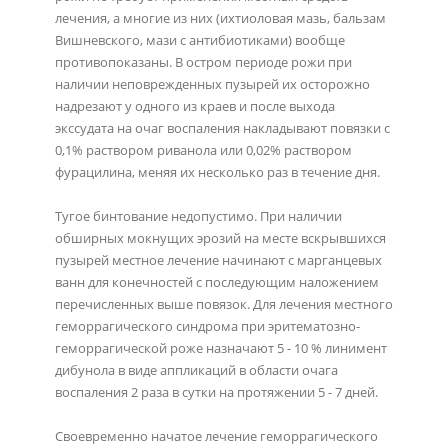
лечения, а многие из них (ихтиоловая мазь, бальзам
Вишневского, мази с антибиотиками) вообще
противопоказаны. В остром периоде рожи при
наличии неповрежденных пузырей их осторожно
надрезают у одного из краев и после выхода
экссудата на очаг воспаления накладывают повязки с
0,1% раствором риванола или 0,02% раствором
фурацилина, меняя их несколько раз в течение дня.
Тугое бинтование недопустимо. При наличии
обширных мокнущих эрозий на месте вскрывшихся
пузырей местное лечение начинают с марганцевых
ванн для конечностей с последующим наложением
перечисленных выше повязок. Для лечения местного
геморрагического синдрома при эритематозно-
геморрагической роже назначают 5 - 10 % линимент
дибунола в виде аппликаций в области очага
воспаления 2 раза в сутки на протяжении 5 - 7 дней.
Своевременно начатое лечение геморрагического