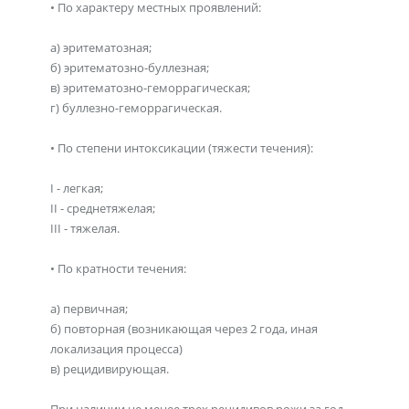
• По характеру местных проявлений:
а) эритематозная;
б) эритематозно-буллезная;
в) эритематозно-геморрагическая;
г) буллезно-геморрагическая.
• По степени интоксикации (тяжести течения):
I - легкая;
II - среднетяжелая;
III - тяжелая.
• По кратности течения:
а) первичная;
б) повторная (возникающая через 2 года, иная
локализация процесса)
в) рецидивирующая.