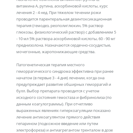
витамина А, рутина, аскорбиновой кислоты, курс
лечения 2 - 4 нед. При тяжелом течении рожи
проводится парентеральная дезинтоксикационная
терапия (гемодез, реополиглюкин, 5% раствор
глюкозы, физиологический раствор) с добавлением 5
- 10 мл 5% раствора аскорбиновой кислоты, 60 - 90 мг
преднизолона. Назначаются сердечно-сосудистые,
мочегонные, жаропонижающие средства.
Патогенетическая терапия местного
геморрагического синдрома эффективна при ранее
начатом (в первые 3 - 4 дня) лечении, когда она
предупреждает развитие обширных геморрагий и
булл. Выбор препарата проводится с учетом
исходного состояния гемостаза и фибринолиза (по
данным коагулограммы). При отчетливо
выраженных явлениях гиперкоагуляции показано
лечение антикоагулянтом прямого действия
гепарином (подкожное введение или путем
электрофореза) и антиагрегантом тренталом в дозе