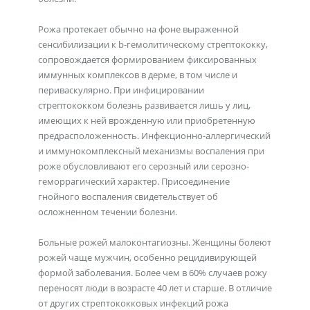
Рожа протекает обычно на фоне выраженной
сенсибилизации к b-гемолитическому стрептококку,
сопровождается формированием фиксированных
иммунных комплексов в дерме, в том числе и
периваскулярно. При инфицировании
стрептококком болезнь развивается лишь у лиц,
имеющих к ней врожденную или приобретенную
предрасположенность. Инфекционно-аллергический
и иммунокомплексный механизмы воспаления при
роже обусловливают его серозный или серозно-
геморрагический характер. Присоединение
гнойного воспаления свидетельствует об
осложненном течении болезни.
Больные рожей малоконтагиозны. Женщины болеют
рожей чаще мужчин, особенно рецидивирующей
формой заболевания. Более чем в 60% случаев рожу
переносят люди в возрасте 40 лет и старше. В отличие
от других стрептококковых инфекций рожа