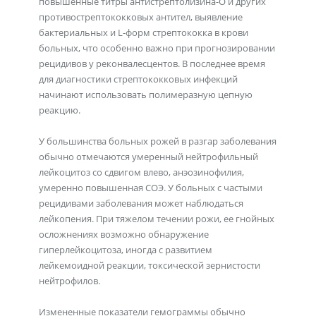
повышенные титры антистрептолизина-О и других
противострептококковых антител, выявление
бактериальных и L-форм стрептококка в крови
больных, что особенно важно при прогнозировании
рецидивов у реконвалесцентов. В последнее время
для диагностики стрептококковых инфекций
начинают использовать полимеразную цепную
реакцию.
У большинства больных рожей в разгар заболевания
обычно отмечаются умеренный нейтрофильный
лейкоцитоз со сдвигом влево, анэозинофилия,
умеренно повышенная СОЭ. У больных с частыми
рецидивами заболевания может наблюдаться
лейкопения. При тяжелом течении рожи, ее гнойных
осложнениях возможно обнаружение
гиперлейкоцитоза, иногда с развитием
лейкемоидной реакции, токсической зернистости
нейтрофилов.
Измененные показатели гемограммы обычно