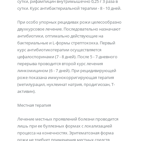
сутки, рифампицин внутримышечно 0,25 г 3 раза в
сутки. Курс антибактериальной терапии - 8 - 10 дней.
При особо упорных рецидивах рожи целесообразно
двухкурсовое лечение. Последовательно назначают
антибиотики, оптимально действующие на
бактериальные и L-формы стрептококка. Первый
курс антибиотикотерапии осуществляется
цефалоспоринами (7 - 8 дней). После 5 - 7-дневного
перерыва проводится второй курс лечения
линкомицином (6 - 7 дней). При рецидивирующей
роже показана иммунокорригирующая терапия
(метилурацил, нуклеинат натрия, продигиозан, Т-
активин).
Местная терапия
Лечение местных проявлений болезни проводится
лишь при ее буллезных формах с локализацией
процесса на конечностях. Эритематозная форма
рожи не требует применения местных средств