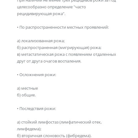
При наличии не менее трех рецидивов рожи за год
целесообразно определение "часто
рецидивирующая рожа".
• По распространенности местных проявлений:
а) локализованная рожа;
б) распространенная (мигрирующая) рожа;
в) метастатическая рожа с появлением отдаленных
друг от друга очагов воспаления.
• Осложнения рожи:
а) местные
б) общие.
• Последствия рожи:
а) стойкий лимфостаз (лимфатический отек,
лимфедема);
б) вторичная слоновость (фибредема).