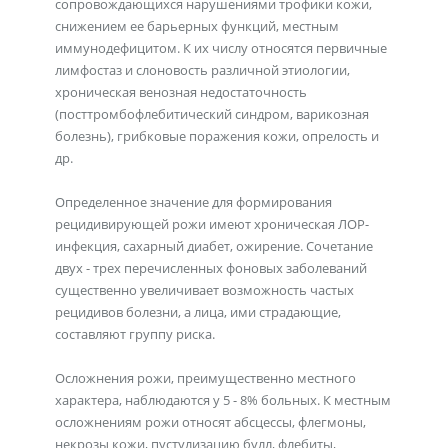
сопровождающихся нарушениями трофики кожи,
снижением ее барьерных функций, местным
иммунодефицитом. К их числу относятся первичные
лимфостаз и слоновость различной этиологии,
хроническая венозная недостаточность
(посттромбофлебитический синдром, варикозная
болезнь), грибковые поражения кожи, опрелость и
др.
Определенное значение для формирования
рецидивирующей рожи имеют хроническая ЛОР-
инфекция, сахарный диабет, ожирение. Сочетание
двух - трех перечисленных фоновых заболеваний
существенно увеличивает возможность частых
рецидивов болезни, а лица, ими страдающие,
составляют группу риска.
Осложнения рожи, преимущественно местного
характера, наблюдаются у 5 - 8% больных. К местным
осложнениям рожи относят абсцессы, флегмоны,
некрозы кожи, пустулизацию булл, флебиты,