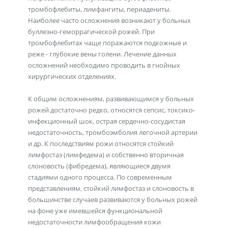
тромбофлебиты, лимфангиты, периадениты.
Наиболее часто осложнения возникают у больных
буллезно-геморрагической рожей. При
тромбофлебитах чаще поражаются подкожные и
реже - глубокие вены голени. Лечение данных
осложнений необходимо проводить в гнойных
хирургических отделениях.
К общим осложнениям, развивающимся у больных
рожей достаточно редко, относятся сепсис, токсико-
инфекционный шок, острая сердечно-сосудистая
недостаточность, тромбоэмболия легочной артерии
и др. К последствиям рожи относятся стойкий
лимфостаз (лимфедема) и собственно вторичная
слоновость (фибредема), являющиеся двумя
стадиями одного процесса. По современным
представлениям, стойкий лимфостаз и слоновость в
большинстве случаев развиваются у больных рожей
на фоне уже имевшейся функциональной
недостаточности лимфообращения кожи