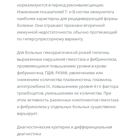
нормализуются в период реконвалесценции.
Изменения показателей Т- и В-систем иммунитета
наиболее характерны для рецидивирующей формы
болезни. Они отражают признаки вторичной
иммунной недостаточности, обычно протекающей
по гиперсупрессорному варианту.
Для больных геморрагической рожей типичны
выраженные нарушения гемостаза и фибринолиза,
проявляющиеся повышением уровня в крови
фибриногена, ПДФ, РКМФ, увеличением или
снижением количества плазминогена, плазмина,
антитромбина III, повышением уровня 4-го фактора
тромбоцитов, уменьшением их количества. При
этом активность различных компонентов гемостаза
и фибринолиза у отдельных больных существенно
варьирует.
Диагностические критерии и дифференциальная
диагностика