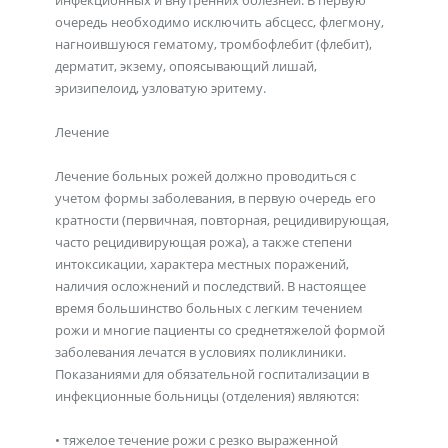
инфекционных и внутренних болезней. В первую
очередь необходимо исключить абсцесс, флегмону,
нагноившуюся гематому, тромбофлебит (флебит),
дерматит, экзему, опоясывающий лишай,
эризипелоид, узловатую эритему.
Лечение
Лечение больных рожей должно проводиться с
учетом формы заболевания, в первую очередь его
кратности (первичная, повторная, рецидивирующая,
часто рецидивирующая рожа), а также степени
интоксикации, характера местных поражений,
наличия осложнений и последствий. В настоящее
время большинство больных с легким течением
рожи и многие пациенты со среднетяжелой формой
заболевания лечатся в условиях поликлиники.
Показаниями для обязательной госпитализации в
инфекционные больницы (отделения) являются:
• тяжелое течение рожи с резко выраженной