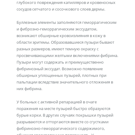
глубокого повреждения капилляров и кровеносных
сосудов сетчатого и сосочкового слоев дермы.
Буллезные элементы заполняются геморрагическим
и фиброзно-геморрагическим экссудатом,
возникают обширные кровоизлияния в кожу в
области эритемы. Образовавшиеся пузыри бывают
разных размеров, имеют темную окраску с
просвечивающими желтыми включениями фибрина.
Пузыри могут содержать и преимущественно
фибринозный экссудат. Возможно появление
обширных уплощенных пузырей, плотных при
пальпации вследствие значительного отложения в
них фибрина.
У больных с активной репарацией в очаге
поражения на месте пузырей быстро образуются
бурые корки. В других случаях покрышки пузырей
разрываются и отторгаются вместе со сгустками
фибринозно-геморрагического содержимого,