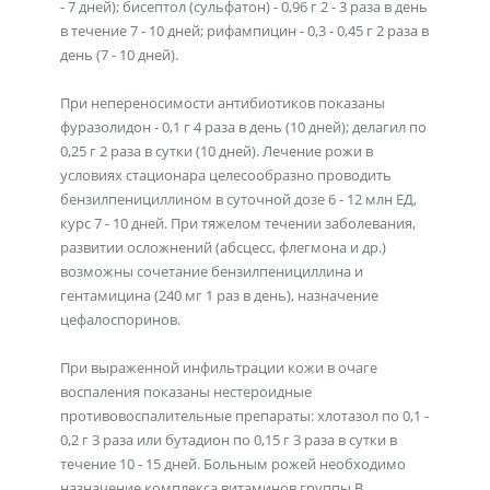
- 7 дней); бисептол (сульфатон) - 0,96 г 2 - 3 раза в день
в течение 7 - 10 дней; рифампицин - 0,3 - 0,45 г 2 раза в
день (7 - 10 дней).
При непереносимости антибиотиков показаны
фуразолидон - 0,1 г 4 раза в день (10 дней); делагил по
0,25 г 2 раза в сутки (10 дней). Лечение рожи в
условиях стационара целесообразно проводить
бензилпенициллином в суточной дозе 6 - 12 млн ЕД,
курс 7 - 10 дней. При тяжелом течении заболевания,
развитии осложнений (абсцесс, флегмона и др.)
возможны сочетание бензилпенициллина и
гентамицина (240 мг 1 раз в день), назначение
цефалоспоринов.
При выраженной инфильтрации кожи в очаге
воспаления показаны нестероидные
противовоспалительные препараты: хлотазол по 0,1 -
0,2 г 3 раза или бутадион по 0,15 г 3 раза в сутки в
течение 10 - 15 дней. Больным рожей необходимо
назначение комплекса витаминов группы В,