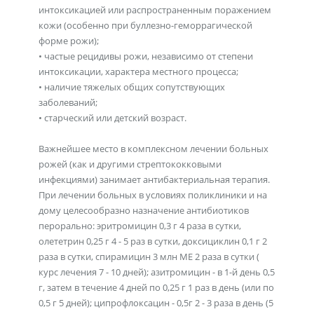
интоксикацией или распространенным поражением
кожи (особенно при буллезно-геморрагической
форме рожи);
• частые рецидивы рожи, независимо от степени
интоксикации, характера местного процесса;
• наличие тяжелых общих сопутствующих
заболеваний;
• старческий или детский возраст.
Важнейшее место в комплексном лечении больных
рожей (как и другими стрептококковыми
инфекциями) занимает антибактериальная терапия.
При лечении больных в условиях поликлиники и на
дому целесообразно назначение антибиотиков
перорально: эритромицин 0,3 г 4 раза в сутки,
олететрин 0,25 г 4 - 5 раз в сутки, доксициклин 0,1 г 2
раза в сутки, спирамицин 3 млн МЕ 2 раза в сутки (
курс лечения 7 - 10 дней); азитромицин - в 1-й день 0,5
г, затем в течение 4 дней по 0,25 г 1 раз в день (или по
0,5 г 5 дней); ципрофлоксацин - 0,5г 2 - 3 раза в день (5