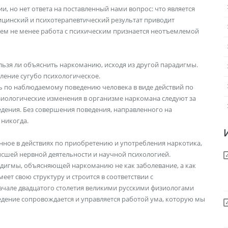
, но нет ответа на поставленный нами вопрос: что является
инский и психотерапевтический результат приводит
Тем не менее работа с психическим признается неотъемлемой
льзя ли объяснить наркоманию, исходя из другой парадигмы.
ление сугубо психологическое.
 по наблюдаемому поведению человека в виде действий по
иологические изменения в организме наркомана следуют за
едения. Без совершения поведения, направленного на
 никогда.
ное в действиях по приобретению и употребления наркотика,
ысшей нервной деятельности и научной психологией.
адигмы, объясняющей наркоманию не как заболевание, а как
ет свою структуру и строится в соответствии с
ачале двадцатого столетия великими русскими физиологами
едение сопровождается и управляется работой ума, которую мы