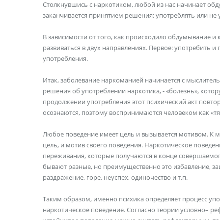
Столкнувшись с наркотиком, любой из нас начинает обду
заканчивается принятием решения: употреблять или не 
В зависимости от того, как происходило обдумывание и
развиваться в двух направлениях. Первое: употребить и
употребления.
Итак, заболевание наркоманией начинается с мыслитель
решения об употреблении наркотика, - «болезнь», кото
продолжении употребления этот психический акт повтор
осознаются, поэтому воспринимаются человеком как «тяг
Любое поведение имеет цель и вызывается мотивом. К 
цель, и мотив своего поведения. Наркотическое поведен
переживания, которые получаются в конце совершаемого п
бывают разные, но преимущественно это избавление, за
раздражение, горе, неуспех, одиночество и т.п.
Таким образом, именно психика определяет процесс упо
наркотическое поведение. Согласно теории условно– ре