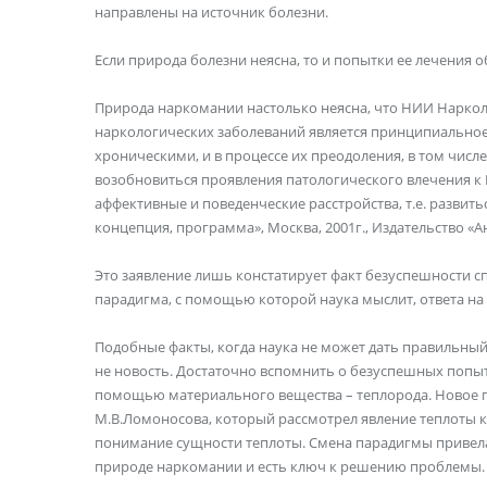
направлены на источник болезни.
Если природа болезни неясна, то и попытки ее лечения 
Природа наркомании настолько неясна, что НИИ Нарко
наркологических заболеваний является принципиальное
хроническими, и в процессе их преодоления, в том чис
возобновиться проявления патологического влечения к 
аффективные и поведенческие расстройства, т.е. развит
концепция, программа», Москва, 2001г., Издательство «А
Это заявление лишь констатирует факт безуспешности спо
парадигма, с помощью которой наука мыслит, ответа на 
Подобные факты, когда наука не может дать правильный
не новость. Достаточно вспомнить о безуспешных попыт
помощью материального вещества – теплорода. Новое 
М.В.Ломоносова, который рассмотрел явление теплоты к
понимание сущности теплоты. Смена парадигмы привела 
природе наркомании и есть ключ к решению проблемы.