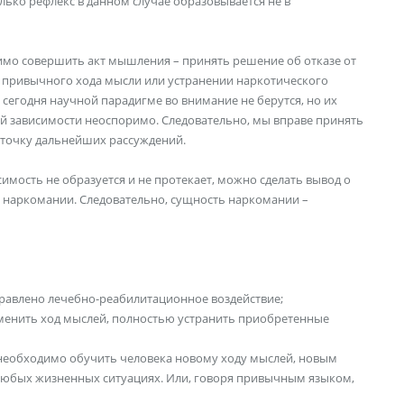
ько рефлекс в данном случае образовывается не в
имо совершить акт мышления – принять решение об отказе от
 привычного хода мысли или устранении наркотического
егодня научной парадигме во внимание не берутся, но их
ой зависимости неоспоримо. Следовательно, мы вправе принять
 точку дальнейших рассуждений.
имость не образуется и не протекает, можно сделать вывод о
ову наркомании. Следовательно, сущность наркомании –
правлено лечебно-реабилитационное воздействие;
зменить ход мыслей, полностью устранить приобретенные
 необходимо обучить человека новому ходу мыслей, новым
юбых жизненных ситуациях. Или, говоря привычным языком,