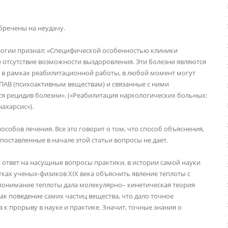
обречены на неудачу.
логии признал: «Специфической особенностью клиники
 отсутствие возможности выздоровления. Эти болезни являются
ле в рамках реабилитационной работы, в любой момент могут
ПАВ (психоактивным веществам) и связанные с ними
ься рецидив болезни». («Реабилитация наркологических больных:
нахарсис»).
собов лечения. Все это говорит о том, что способ объяснения,
поставленные в начале этой статьи вопросы не дает.
 ответ на насущные вопросы практики, в истории самой науки
ках ученых-физиков ХIХ века объяснить явление теплоты с
понимание теплоты дала молекулярно– кинетическая теория
ак поведение самих частиц вещества, что дало точное
к прорыву в науке и практике. Значит, точные знания о