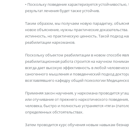
• Поскольку поведение характеризуется устойчивостью, 
результат лечения будет также устойчив.
Таким образом, мы получаем новую парадигму, объясн
новое объяснение, нужны практические доказательства.
истинность, но практическую ценность. Такой подход н
реабилитации наркоманов.
Поскольку объектом реабилитации в новом способе являе
реабилитационная работа строится на научном пониман
всегда дает высокую эффективность в любой человеческ
саногенного мышления и поведенческий подход доктора
возглавлявшего кафедру общей психологии Медицинской
Применяя закон научения, у наркомана проводится угаш
или отучивание от прежнего наркотического поведения,
человека, быстро и полностью устраняется «тяга» (пато
определенных обстоятельствах.
Затем проводится курс обучения новым навыкам безнар