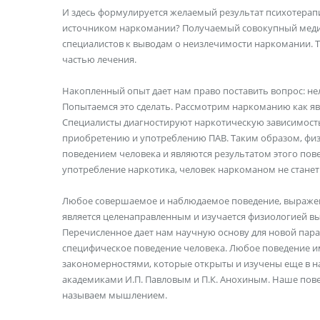
И здесь формулируется желаемый результат психотерапии
источником наркомании? Получаемый совокупный медиц
специалистов к выводам о неизлечимости наркомании. 
частью лечения.
Накопленный опыт дает нам право поставить вопрос: не
Попытаемся это сделать. Рассмотрим наркоманию как яв
Специалисты диагностируют наркотическую зависимость
приобретению и употреблению ПАВ. Таким образом, физ
поведением человека и являются результатом этого пов
употребление наркотика, человек наркоманом не станет
Любое совершаемое и наблюдаемое поведение, выражен
является целенаправленным и изучается физиологией в
Перечисленное дает нам научную основу для новой пар
специфическое поведение человека. Любое поведение име
закономерностями, которые открыты и изучены еще в н
академиками И.П. Павловым и П.К. Анохиным. Наше пов
называем мышлением.