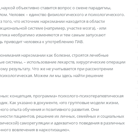
наукой объективно ставится вопрос о смене парадигмы,
ом. Человек – единство физиологического и психологического.
того, что источник наркомании находится в области
нкциональной системе (например, участке мозга), - или
тика необратимо изменяются и тем самым запускают
дь приводит человека к употреблению ПАВ.
 понимания наркомании как болезни, строятся лечебные
е системы, – использование лекарств, хирургические операции
мому результату. Что же не учитывается при рассмотрении
 психологическая. Можем ли мы здесь найти решение
ных: концепция, программа» психолого-психотерапевтическая
ик. Как указано в документе, «это групповые модели жизни,
ого опыта обучения и позитивного развития. Они
чности пациентов, решение их личных, семейных и социальных
ической) саморегуляции и адекватного поведения в различных
нного вовлечения в наркотизацию».