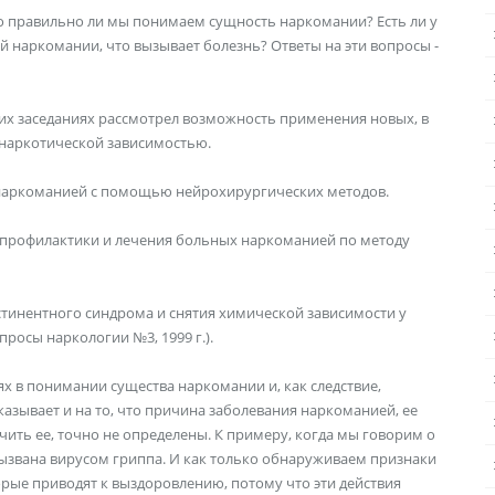
 правильно ли мы понимаем сущность наркомании? Есть ли у
ой наркомании, что вызывает болезнь? Ответы на эти вопросы -
их заседаниях рассмотрел возможность применения новых, в
 наркотической зависимостью.
х наркоманией с помощью нейрохирургических методов.
и профилактики и лечения больных наркоманией по методу
бстинентного синдрома и снятия химической зависимости у
осы наркологии №3, 1999 г.).
х в понимании существа наркомании и, как следствие,
азывает и на то, что причина заболевания наркоманией, ее
чить ее, точно не определены. К примеру, когда мы говорим о
вызвана вирусом гриппа. И как только обнаруживаем признаки
рые приводят к выздоровлению, потому что эти действия