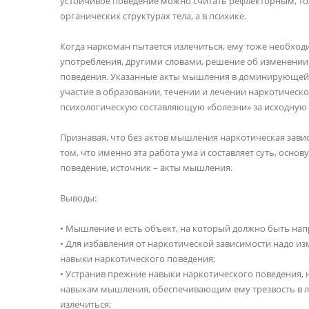
устойчивое поведение можно считать рефлекторным, тол
органических структурах тела, а в психике.
Когда наркоман пытается излечиться, ему тоже необход
употребления, другими словами, решение об изменении
поведения. Указанные акты мышления в доминирующей с
участие в образовании, течении и лечении наркотическ
психологическую составляющую «болезни» за исходную
Признавая, что без актов мышления наркотическая завис
том, что именно эта работа ума и составляет суть, осн
поведение, источник – акты мышления.
Выводы:
• Мышление и есть объект, на который должно быть на
• Для избавления от наркотической зависимости надо и
навыки наркотического поведения;
• Устранив прежние навыки наркотического поведения,
навыкам мышления, обеспечивающим ему трезвость в л
излечиться;