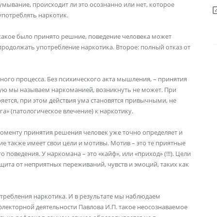
мывание, происходит ли это осознанно или нет, которое
употреблять наркотик.
 какое было принято решние, поведение человека может
 продолжать употребление наркотика. Второе: полный отказ от
ного процесса. Без психического акта мышления, – принятия
рую мы называем наркоманией, возникнуть не может. При
яется, при этом действия ума становятся привычными, не
а» (патологическое влечение) к наркотику.
моменту принятия решения человек уже точно определяет и
ие также имеет свои цели и мотивы. Мотив – это те приятные
оведения. У наркомана – это «кайф», или «приход» (!!!). Цели
щита от неприятных переживаний, чувств и эмоций, таких как
требления наркотика. И в результате мы наблюдаем
флекторной деятельности Павлова И.П. такое неосознаваемое