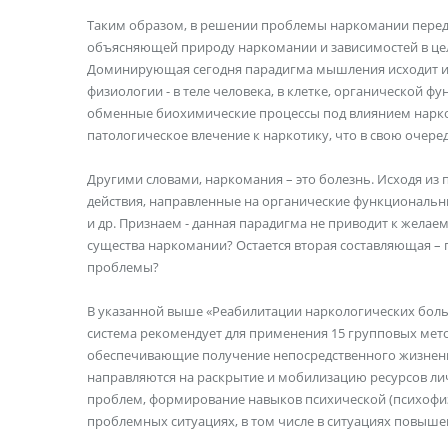
Таким образом, в решении проблемы наркомании перед 
объясняющей природу наркомании и зависимостей в цел
Доминирующая сегодня парадигма мышления исходит из 
физиологии - в теле человека, в клетке, органической фу
обменные биохимические процессы под влиянием нарко
патологическое влечение к наркотику, что в свою очере
Другими словами, наркомания – это болезнь. Исходя из
действия, направленные на органические функциональны
и др. Признаем - данная парадигма не приводит к желае
существа наркомании? Остается вторая составляющая –
проблемы?
В указанной выше «Реабилитации наркологических боль
система рекомендует для применения 15 групповых метод
обеспечивающие получение непосредственного жизненн
направляются на раскрытие и мобилизацию ресурсов ли
проблем, формирование навыков психической (психофиз
проблемных ситуациях, в том числе в ситуациях повыше