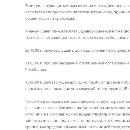
Если существующие методы лечения малоэффективны, то
нас ответ на вопросы: что является источником, причин
решение самой проблемы.
Ученый Совет Министерства Здравоохранения РФ на сво
том числе нетрадиционных, методов лечения больных с
29.19.98 г. были заслушаны доклады о лечении больны
11.03.98 г. прошло заседание, посвященное организаци
Р.Хаббарда.
15.06.99 г. был заслушан доклад «Способ купирования а
наркоманов с помощью управляемой гипертермии". (Вопр
Такое многообразие методов свидетельствует о различия
различиях в способах лечения. Многообразие методов ук
источник, на который нужно воздействовать, чтобы изле
заболевании гриппом, то мы точно знаем, что болезнь 
гриппа, мы предпринимаем именно такие действия, кото