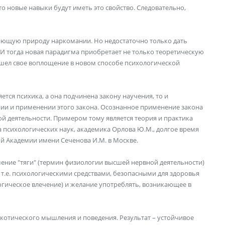
то новые навыки будут иметь это свойство. Следовательно,
яющую природу наркомании. Но недостаточно только дать
 И тогда новая парадигма приобретает не только теоретическую
ашел свое воплощение в новом способе психологической
тся психика, а она подчинена закону научения, то и
ии и применении этого закона. Осознанное применение закона
ой деятельности. Примером тому является теория и практика
 психологических наук, академика Орлова Ю.М., долгое время
 Академии имени Сеченова И.М. в Москве.
ение "тяги" (термин физиологии высшей нервной деятельности)
 т.е. психологическими средствами, безопасными для здоровья
логическое влечение) и желание употреблять, возникающее в
котического мышления и поведения. Результат – устойчивое