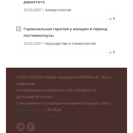
дерматита
20.03.2007 /
Аллергология
0
Гормональная терапия у женщин в период
постменопаузы
20.03.2007 /
Акушерство и гинекология
0
©
2007-2026
Все права защищены Medline.Uz - Все о
медицине
Копирование материалов сайта Medline.Uz
допускается только
с письменного разрешения администрации сайта.
Создание сайта
Life Style
IT Blog все об ИТ в Узбекистане