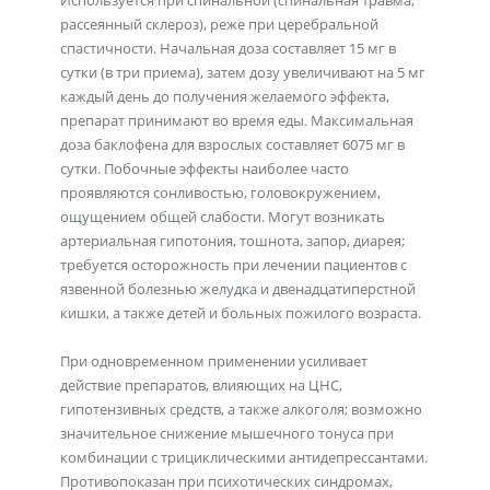
Используется при спинальной (спинальная травма,
рассеянный склероз), реже при церебральной
спастичности. Начальная доза составляет 15 мг в
сутки (в три приема), затем дозу увеличивают на 5 мг
каждый день до получения желаемого эффекта,
препарат принимают во время еды. Максимальная
доза баклофена для взрослых составляет 6075 мг в
сутки. Побочные эффекты наиболее часто
проявляются сонливостью, головокружением,
ощущением общей слабости. Могут возникать
артериальная гипотония, тошнота, запор, диарея;
требуется осторожность при лечении пациентов с
язвенной болезнью желудка и двенадцатиперстной
кишки, а также детей и больных пожилого возраста.
При одновременном применении усиливает
действие препаратов, влияющих на ЦНС,
гипотензивных средств, а также алкоголя; возможно
значительное снижение мышечного тонуса при
комбинации с трициклическими антидепрессантами.
Противопоказан при психотических синдромах,