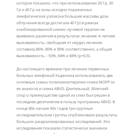
которое показало, что при использовании 20 Гр, 30
Гр и 40 Гр на зоны исходно пораженных
лимфатических узлов (на большие массивы доза
облучения всегда достигала 40 Гр) в рамках
комбинированной химио–лучевой терапии не
выявлено различия в результатах лечения: 4–летняя
выживаемость, свободная от неудач лечения,
составила 86%, 80% и 90% соответственно, а общая
выживаемость – 93%, 94% и 88% (р=0,5).
До настоящего времени при лечении первичных
больных лимфомой Ходжкина использовались две
основные схемы полихимиотерапии схема МОРР (и
ее аналоги) и схема ABVD. Длительный, 30летний
спор о преимуществе одной из схем был решен в
последнее десятилетие в пользу программы ABVD. В
конце 80х начале 90х годов три крупные
исследовательские группы опубликовали результаты
больших рандомизированных исследований. Эти
исследования показали статистически значимое