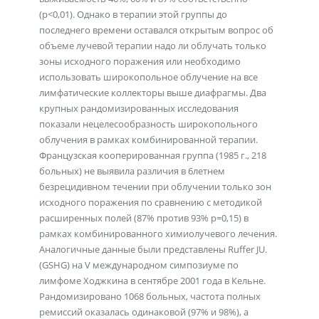
(p<0,01). Однако в терапии этой группы до
последнего времени оставался открытым вопрос об
объеме лучевой терапии надо ли облучать только
зоны исходного поражения или необходимо
использовать широкопольное облучение на все
лимфатические коллекторы выше диафрагмы. Два
крупных рандомизированных исследования
показали нецелесообразность широкопольного
облучения в рамках комбинированной терапии.
Французская кооперированная группа (1985 г., 218
больных) не выявила различия в 6летнем
безрецидивном течении при облучении только зон
исходного поражения по сравнению с методикой
расширенных полей (87% против 93% р=0,15) в
рамках комбинированного химиолучевого лечения.
Аналогичные данные были представлены Ruffer JU.
(GSHG) на V международном симпозиуме по
лимфоме Ходжкина в сентябре 2001 года в Кельне.
Рандомизировано 1068 больных, частота полных
ремиссий оказалась одинаковой (97% и 98%), а