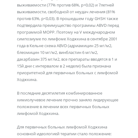
выживаемости (77% против 68%, p<0,02) и 7летней
выживаемости, свободной от неудач лечения (81%
против 63%, p<0,03). В прошедшем году GHSH также
подтвердила преимущество программы ABVD перед
программой МОРР. Поэтому на V международном
симпозиуме по лимфоме Ходжкина в сентябре 2001
года в Кельне схема ABVD (адриамицин 25 мг/м2,
блеомицин 10 мг/м2, винбластин 6 мг/м2,
дакарбазин 375 мг/м2, все препараты вводятся в 1 и
15й дни с интервалом в 2 недели) была признана
приоритетной для первичных больных с лимфомой
Ходжкина.
В последние десятилетия комбинированное
химиолучевое лечение прочно заняло лидирующее
положение в лечении всех первичных больных
лимфомой Ходжкина.
Для первичных больных лимфомой Ходжкина
основной идеологией терапии стало положение: