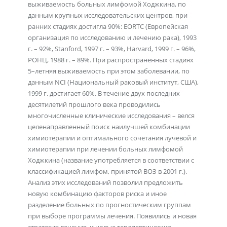
выживаемость больных лимфомой Ходжкина, по
данным крупных исследовательских центров, при
ранних стадиях достигла 90%: EORTC (Европейская
организация по исследованию и лечению рака), 1993
г. – 92%, Stanford, 1997 г. – 93%, Harvard, 1999 г. – 96%,
РОНЦ, 1988 г. – 89%. При распространенных стадиях
5–летняя выживаемость при этом заболевании, по
данным NCI (Национальный раковый институт, США),
1999 г. достигает 60%. В течение двух последних
десятилетий прошлого века проводились
многочисленные клинические исследования – велся
целенаправленный поиск наилучшей комбинации
химиотерапии и оптимального сочетания лучевой и
химиотерапии при лечении больных лимфомой
Ходжкина (название употребляется в соответствии с
классификацией лимфом, принятой ВОЗ в 2001 г.).
Анализ этих исследований позволил предложить
новую комбинацию факторов риска и иное
разделение больных по прогностическим группам
при выборе программы лечения. Появились и новая