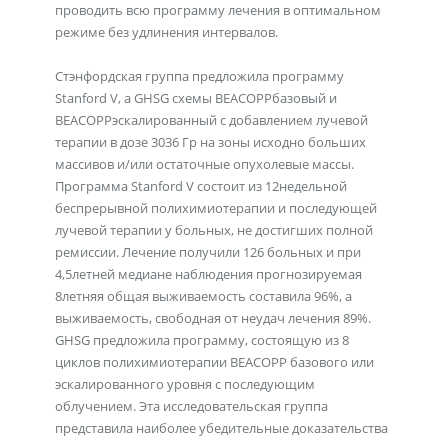
проводить всю программу лечения в оптимальном
режиме без удлинения интервалов.
Стэнфордская группа предложила программу
Stanford V, а GHSG схемы ВЕАСОРРбазовый и
ВЕАСОРРэскалированный с добавлением лучевой
терапии в дозе 3036 Гр на зоны исходно больших
массивов и/или остаточные опухолевые массы.
Программа Stanford V состоит из 12недельной
беспрерывной полихимиотерапии и последующей
лучевой терапии у больных, не достигших полной
ремиссии. Лечение получили 126 больных и при
4,5летней медиане наблюдения прогнозируемая
8летняя общая выживаемость составила 96%, а
выживаемость, свободная от неудач лечения 89%.
GHSG предложила программу, состоящую из 8
циклов полихимиотерапии ВЕАСОРР базового или
эскалированного уровня с последующим
облучением. Эта исследовательская группа
представила наиболее убедительные доказательства