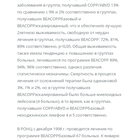
заболевания в группе, получавшей СОРР/ABVD 13%
по сравнению с 9% и 2% соответственно в группах,
получавших ВЕАСОРРбазовый и
ВЕАСОРРэскалированный, что и обеспечило лучшую
2летнюю выживаемость, свободную от неудач
лечения в группах, получавших ВЕАСОРР: 72%, 81%,
89% соответственно, р<0,05. Общая выживаемость
также имела тенденцию к повышению в группах
больных, лечившихся по программе ВЕАСОРР 89%,
94%, 96% соответственно, однако различия
статистически незначимы. Смертность в процессе
лечения от осложнений терапии была одинаковой
3%, 1% и 2%, но в группе получавших
ВЕАСОРРэскалированный было больше миелоидных
лейкозов (4 больных), в то время, как в группах,
получавших СОРР/ABVD и ВЕАСОРРбазовый
неходжкинских лимфом 4 и 5 соответственно.
В РОНЦ с декабря 1998 г. проводится лечение по
программе ВЕАСОРРбазовый 67 больных. К январю