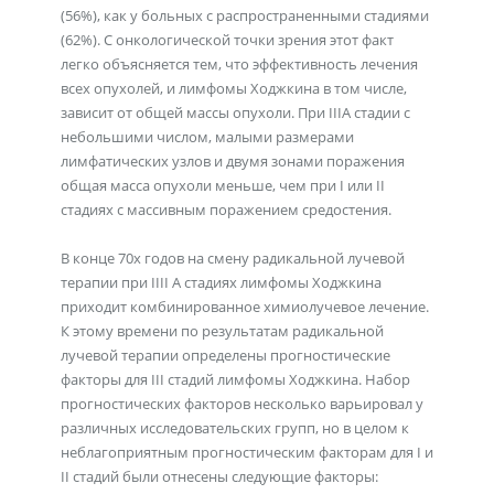
(56%), как у больных с распространенными стадиями
(62%). С онкологической точки зрения этот факт
легко объясняется тем, что эффективность лечения
всех опухолей, и лимфомы Ходжкина в том числе,
зависит от общей массы опухоли. При IIIА стадии с
небольшими числом, малыми размерами
лимфатических узлов и двумя зонами поражения
общая масса опухоли меньше, чем при I или II
стадиях с массивным поражением средостения.
В конце 70х годов на смену радикальной лучевой
терапии при IIII А стадиях лимфомы Ходжкина
приходит комбинированное химиолучевое лечение.
К этому времени по результатам радикальной
лучевой терапии определены прогностические
факторы для III стадий лимфомы Ходжкина. Набор
прогностических факторов несколько варьировал у
различных исследовательских групп, но в целом к
неблагоприятным прогностическим факторам для I и
II стадий были отнесены следующие факторы: