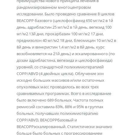
преимущества нового принципа лечения в
рандомизированном многоцентровом
исследовании. Было проведено сравнение 8 циклов
ВЕАСОРР базового (циклофосфамид 650 мг/м2 в 1й
день, адрибластин 25 мг/м2 в 1й день, вепезид 100
мг/м2 13й дни, прокарбазин 100 мг/м2 17 дни,
преднизолон 40 мг/м2 18 дни, блеомицин 10 мг/м2 в
8й день и винкристин 1,4 мг/м2 в 8й день, курс
возобновляется на 21й день) и эскалированного (по
дозам адрибластина, вепезида и циклофосфамида)
уровней, со стандартной полихимиотерапией
СОРР/ABVD (4 двойных цикла). Облучение зон
исходно больших массивов и/или остаточных
опухолевых масс проводилось во всех трех
сравниваемых программах. Всего в исследование
было включено 689 больных. Частота полных
ремиссий составила 83%, 88% и 95% в группах
больных, получавших полихимиотерапию
СОРР/ABVD, ВЕАСОРРбазовый и
ВЕАСОРРэскалированный. Статистически значимо
больше было больных с прогрессированием