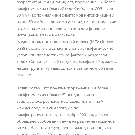
возраст старше 40 (или 50) лет, поражение 3 и более
лимфатических областей (или 4 и более), СОЭ выше
30 мм/час при наличии симптомов интоксикации и
выше 50 мм/час при их отсутствии, гистологические
варианты смешанноклеточный и лимфоидное
истощение, а также массивное
(медиастинальноторокальный индекс (МТИ) более
0,33) поражение медиастинальных лимфатических
узлов. Эти прогностические факторы разделяли
только больных с I и II стадиями лимфомы Ходжкина
на две группы, нуждающиеся в различном объеме
лечения.
В связи с тем, что понятие "поражение 3 и более
лимфатических областей" неоднозначно
трактовалось разными исследователями, на V
международном симпозиуме по
лимфогранулематозу в сентябре 2001 года было
обращено особое внимание на различие терминов
"area" область и "region" зона. Было уточнено, что
термином "зона" (region) обозначаются