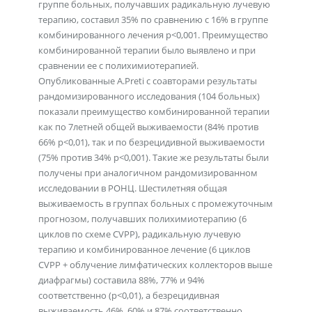
группе больных, получавших радикальную лучевую
терапию, составил 35% по сравнению с 16% в группе
комбинированного лечения p<0,001. Преимущество
комбинированной терапии было выявлено и при
сравнении ее с полихимиотерапией.
Опубликованные A.Preti с соавторами результаты
рандомизированного исследования (104 больных)
показали преимущество комбинированной терапии
как по 7летней общей выживаемости (84% против
66% p<0,01), так и по безрецидивной выживаемости
(75% против 34% p<0,001). Такие же результаты были
получены при аналогичном рандомизированном
исследовании в РОНЦ. Шестилетняя общая
выживаемость в группах больных с промежуточным
прогнозом, получавших полихимиотерапию (6
циклов по схеме CVPP), радикальную лучевую
терапию и комбинированное лечение (6 циклов
CVPP + облучение лимфатических коллекторов выше
диафрагмы) составила 88%, 77% и 94%
соответственно (p<0,01), а безрецидивная
выживаемость 46%, 60% и 87% соответственно