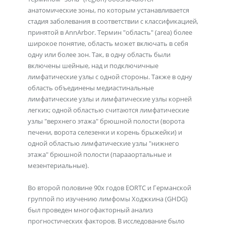
анатомические зоны, по которым устанавливается
стадия заболевания в соответствии с классификацией,
принятой в AnnArbor. Термин "область" (area) более
широкое понятие, область может включать в себя
одну или более зон. Так, в одну область были
включены шейные, над и подключичные
лимфатические узлы с одной стороны. Также в одну
область объединены медиастинальные
лимфатические узлы и лимфатические узлы корней
легких; одной областью считаются лимфатические
узлы "верхнего этажа" брюшной полости (ворота
печени, ворота селезенки и корень брыжейки) и
одной областью лимфатические узлы "нижнего
этажа" брюшной полости (парааортальные и
мезентериальные).
Во второй половине 90х годов EORTC и Германской
группой по изучению лимфомы Ходжкина (GHDG)
был проведен многофакторный анализ
прогностических факторов. В исследование было