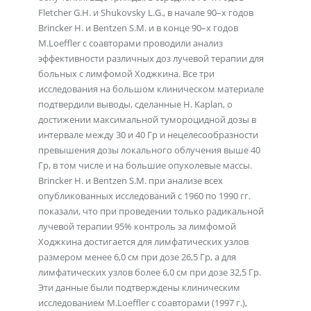
Fletcher G.H. и Shukovsky L.G., в начале 90–х годов
Brincker H. и Bentzen S.M. и в конце 90–х годов
M.Loeffler с соавторами проводили анализ
эффективности различных доз лучевой терапии для
больных с лимфомой Ходжкина. Все три
исследования на большом клиническом материале
подтвердили выводы, сделанные H. Kaplan, о
достижении максимальной тумороцидной дозы в
интервале между 30 и 40 Гр и нецелесообразности
превышения дозы локального облучения выше 40
Гр, в том числе и на большие опухолевые массы.
Brincker H. и Bentzen S.M. при анализе всех
опубликованных исследований с 1960 по 1990 гг.
показали, что при проведении только радикальной
лучевой терапии 95% контроль за лимфомой
Ходжкина достигается для лимфатических узлов
размером менее 6,0 см при дозе 26,5 Гр, а для
лимфатических узлов более 6,0 см при дозе 32,5 Гр.
Эти данные были подтверждены клиническим
исследованием M.Loeffler с соавторами (1997 г.),