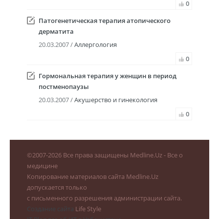
0
Патогенетическая терапия атопического
дерматита
20.03.2007 /
Аллергология
0
Гормональная терапия у женщин в период
постменопаузы
20.03.2007 /
Акушерство и гинекология
0
©
2007-2026
Все права защищены Medline.Uz - Все о
медицине
Копирование материалов сайта Medline.Uz
допускается только
с письменного разрешения администрации сайта.
Создание сайта
Life Style