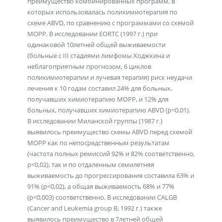
преимущество комбинированных программ, в
которых использовалась полихимиотерапия по
схеме ABVD, по сравнению с программами со схемой
МОРР. В исследовании EORTC (1997 г.) при
одинаковой 10летней общей выживаемости
(больные с III стадиями лимфомы Ходжкина и
неблагоприятным прогнозом, 6 циклов
полихимиотерапии и лучевая терапия) риск неудачи
лечения к 10 годам составил 24% для больных,
получавших химиотерапию МОРР, и 12% для
больных, получавших химиотерапию ABVD (p<0,01).
В исследовании Миланской группы (1987 г.)
выявилось преимущество схемы ABVD перед схемой
МОРР как по непосредственным результатам
(частота полных ремиссий 92% и 82% соответственно,
p<0,02), так и по отдаленным семилетняя
выживаемость до прогрессирования составила 63% и
91% (p<0,02), а общая выживаемость 68% и 77%
(p<0,003) соответственно. В исследовании CALGB
(Cancer and Leukemia group B, 1992 г.) также
выявилось преимущество в 7летней общей