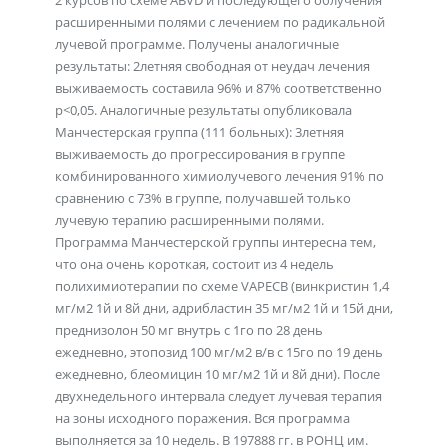
2 курсов по схеме ABVD и последующего облучения
расширенными полями с лечением по радикальной
лучевой программе. Получены аналогичные
результаты: 2летняя свободная от неудач лечения
выживаемость составила 96% и 87% соответственно
p<0,05. Аналогичные результаты опубликовала
Манчестерская группа (111 больных): 3летняя
выживаемость до прогрессирования в группе
комбинированного химиолучевого лечения 91% по
сравнению с 73% в группе, получавшей только
лучевую терапию расширенными полями.
Программа Манчестерской группы интересна тем,
что она очень короткая, состоит из 4 недель
полихимиотерапии по схеме VAPECB (винкристин 1,4
мг/м2 1й и 8й дни, адрибластин 35 мг/м2 1й и 15й дни,
преднизолон 50 мг внутрь с 1го по 28 день
ежедневно, этопозид 100 мг/м2 в/в с 15го по 19 день
ежедневно, блеомицин 10 мг/м2 1й и 8й дни). После
двухнедельного интервала следует лучевая терапия
на зоны исходного поражения. Вся программа
выполняется за 10 недель. В 197888 гг. в РОНЦ им.