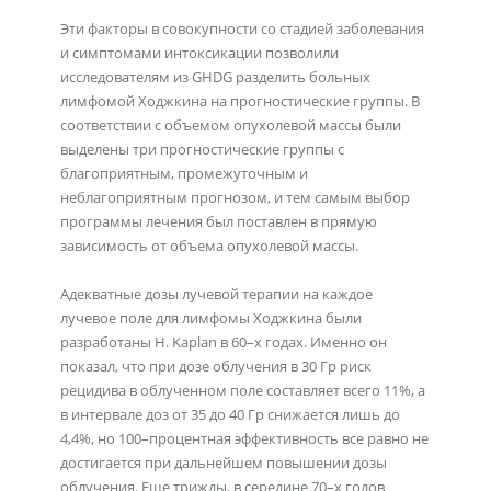
Эти факторы в совокупности со стадией заболевания
и симптомами интоксикации позволили
исследователям из GHDG разделить больных
лимфомой Ходжкина на прогностические группы. В
соответствии с объемом опухолевой массы были
выделены три прогностические группы с
благоприятным, промежуточным и
неблагоприятным прогнозом, и тем самым выбор
программы лечения был поставлен в прямую
зависимость от объема опухолевой массы.
Адекватные дозы лучевой терапии на каждое
лучевое поле для лимфомы Ходжкина были
разработаны H. Kaplan в 60–х годах. Именно он
показал, что при дозе облучения в 30 Гр риск
рецидива в облученном поле составляет всего 11%, а
в интервале доз от 35 до 40 Гр снижается лишь до
4,4%, но 100–процентная эффективность все равно не
достигается при дальнейшем повышении дозы
облучения. Еще трижды, в середине 70–х годов