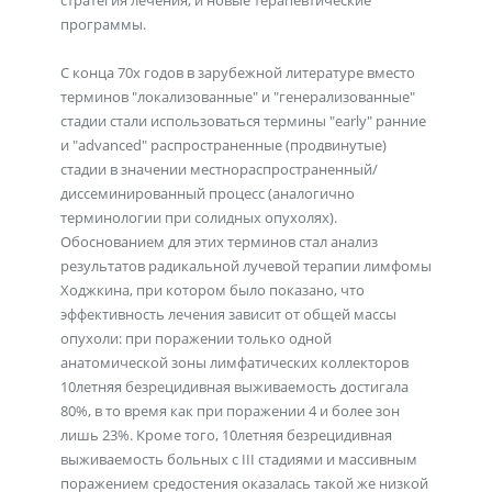
стратегия лечения, и новые терапевтические
программы.
С конца 70х годов в зарубежной литературе вместо
терминов "локализованные" и "генерализованные"
стадии стали использоваться термины "early" ранние
и "advanced" распространенные (продвинутые)
стадии в значении местнораспространенный/
диссеминированный процесс (аналогично
терминологии при солидных опухолях).
Обоснованием для этих терминов стал анализ
результатов радикальной лучевой терапии лимфомы
Ходжкина, при котором было показано, что
эффективность лечения зависит от общей массы
опухоли: при поражении только одной
анатомической зоны лимфатических коллекторов
10летняя безрецидивная выживаемость достигала
80%, в то время как при поражении 4 и более зон
лишь 23%. Кроме того, 10летняя безрецидивная
выживаемость больных с III стадиями и массивным
поражением средостения оказалась такой же низкой