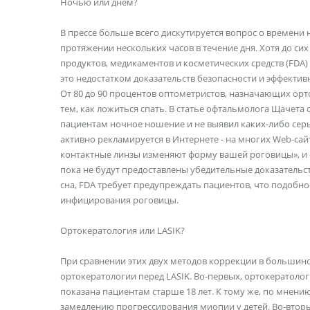
Ночью или днем?
В прессе больше всего дискутируется вопрос о времени
протяжении нескольких часов в течение дня. Хотя до с
продуктов, медикаментов и косметических средств (FDA
это недостатком доказательств безопасности и эффектив
От 80 до 90 процентов оптометристов, назначающих ор
тем, как ложиться спать. В статье офтальмолога Щачета 
пациентам ночное ношение и не выявил каких-либо сер
активно рекламируется в Интернете - на многих Web-сайт
контактные линзы изменяют форму вашей роговицы», и «в
пока не будут предоставлены убедительные доказательс
сна, FDA требует предупреждать пациентов, что подоб
инфицирования роговицы.
Ортокератология или LASIK?
При сравнении этих двух методов коррекции в большин
ортокератологии перед LASIK. Во-первых, ортокератоло
показана пациентам старше 18 лет. К тому же, по мнени
замедлению прогрессирования миопии у детей. Во-вторы