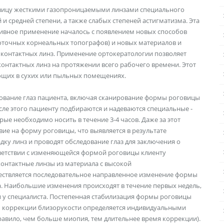
овицу жесткими газопроницаемыми линзами специального
 средней степени, а также слабых степеней астигматизма. Эта
активное применение началось с появлением новых способов
точных корнеальных топографов) и новых материалов и
 контактных линз. Применение ортокератологии позволяет
контактных линз на протяжении всего рабочего времени. Этот
ющих в сухих или пыльных помещениях.
ование глаз пациента, включая сканирование формы роговицы
е этого пациенту подбираются и надеваются специальные -
ые необходимо носить в течение 3-4 часов. Даже за этот
ие на форму роговицы, что выявляется в результате
ку линз и проводят обследование глаз для заключения о
ветствии с изменяющейся формой роговицы клиенту
онтактные линзы из материала с высокой
ствляется последовательное направленное изменение формы
. Наибольшие изменения происходят в течение первых недель,
и у специалиста. Постепенная стабилизация формы роговицы
нь коррекции близорукости определяется индивидуальными
равило, чем больше миопия, тем длительнее время коррекции).