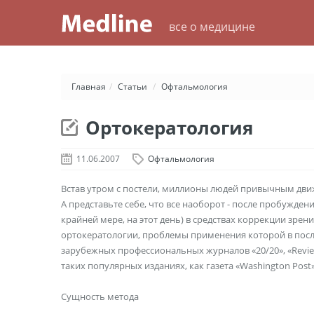
все о медицине
Главная
/
Статьи
/
Офтальмология
Ортокератология
11.06.2007
Офтальмология
Встав утром с постели, миллионы людей привычным движ
А представьте себе, что все наоборот - после пробужден
крайней мере, на этот день) в средствах коррекции зре
ортокератологии, проблемы применения которой в посл
зарубежных профессиональных журналов «20/20», «Review o
таких популярных изданиях, как газета «Washington Post»
Сущность метода