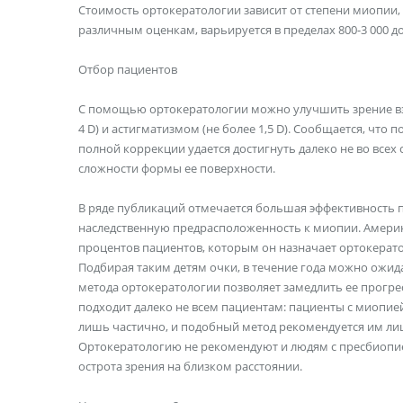
Стоимость ортокератологии зависит от степени миопии,
различным оценкам, варьируется в пределах 800-3 000 д
Отбор пациентов
С помощью ортокератологии можно улучшить зрение взр
4 D) и астигматизмом (не более 1,5 D). Сообщается, чт
полной коррекции удается достигнуть далеко не во всех с
сложности формы ее поверхности.
В ряде публикаций отмечается большая эффективность 
наследственную предрасположенность к миопии. Америка
процентов пациентов, которым он назначает ортокератолог
Подбирая таким детям очки, в течение года можно ожи
метода ортокератологии позволяет замедлить ее прогрес
подходит далеко не всем пациентам: пациенты с миопией
лишь частично, и подобный метод рекомендуется им ли
Ортокератологию не рекомендуют и людям с пресбиопией
острота зрения на близком расстоянии.