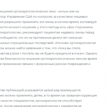
 ношения ортокератологических линз - ночью или на
их пор Управление США по контролю за качеством пищевых
) не разрешило применять эти линзы в ночное время, мотивируя
ности ночного ношения, у этого метода есть свои сторонники.
токератологию, рекомендуют пациентам надевать линзы перед
сообщается, что он на протяжении десяти лет назначал
ьезных отрицательных последствий. «Ночная» ортокератология
ах можно найти заявления о том, что «пока вы спите,
став утром с постели, вы не будете нуждаться в очках». Однако,
тва безопасности ношения ортокератологических линз во время
ное применение связано с возможным риском повреждения и
стве публикаций указывается целый ряд преимуществ
гию можно применять детям, в то время как лазерная коррекция
ю многих специалистов, ортокератология способствует
х, после назначения ортокератологии у пациентов не