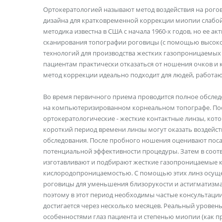
Ортокератологией называют метод воздействия на рог
дизайна для кратковременной коррекции миопии слабой и
методика известна в США с начала 1960-х годов, но ее 
сканирования топографии роговицы (с помощью высоко
технологий для производства жестких газопроницаемых
пациентам практически отказаться от ношения очков и 
метод коррекции идеально подходит для людей, работа
Во время первичного приема проводится полное обслед
на компьютеризированном корнеальном топографе. Посл
ортокератологические - жесткие контактные линзы, котор
короткий период времени линзы могут оказать воздейств
обследования. После пробного ношения оценивают посад
потенциальной эффективности процедуры. Затем в соот
изготавливают и подбирают жесткие газопроницаемые к
кислородопроницаемостью. С помощью этих линз осуще
роговицы для уменьшения близорукости и астигматизма
поэтому в этот период необходимы частые консультаци
достигается через несколько месяцев. Реальный урове
особенностями глаз пациента и степенью миопии (как п