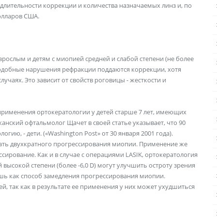
 длительности коррекции и количества назначаемых линз и, по
олларов США.
ослым и детям с миопией средней и слабой степени (не более
о подобные нарушения рефракции поддаются коррекции, хотя
лучаях. Это зависит от свойств роговицы - жесткости и
применения ортокератологии у детей старше 7 лет, имеющих
нский офтальмолог Щачет в своей статье указывает, что 90
ию, - дети. («Washington Post» от 30 января 2001 года).
дать двухкратного прогрессирования миопии. Применение же
сирование. Как и в случае с операциями LASIK, ортокератология
 высокой степени (более -6,0 D) могут улучшить остроту зрения
шь как способ замедления прогрессирования миопии.
, так как в результате ее применения у них может ухудшиться