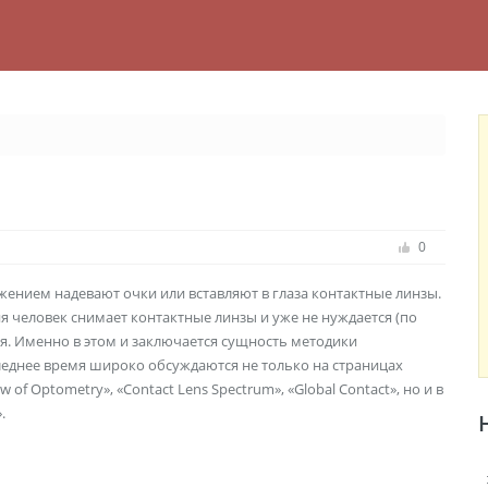
0
ением надевают очки или вставляют в глаза контактные линзы.
ия человек снимает контактные линзы и уже не нуждается (по
ния. Именно в этом и заключается сущность методики
еднее время широко обсуждаются не только на страницах
f Optometry», «Contact Lens Spectrum», «Global Contact», но и в
.