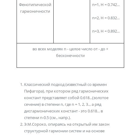
Фенотипической
n=1, H = 0.742...
гармоничности
n=2, H = 0.832...
n=3, H = 0.892...
во всех моделях n - целое число от - до +
бесконечности
Классический подход (известный со времен
Пифагора), при котором ряд гармонических
констант представляет собой 0.618...(золотое
сечение) в степени n, где n = 1, 2, 3.., а ряд
дисгармонических констант - это 0.618... в
степени n-0.5 (см., напр.).
Э.М.Сороко, опираясь на открытый им закон
структурной гармонии систем и на основе