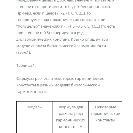
чередования целых и дробных значений показателя
степени n (теоретически - от - до + бесконечности).
Причем, если n целое (...-2, -1, 0, 1, 2...), то
генерируется ряд гармонических констант, при
“полуцелых” значениях n (...-1.5, -0.5, 0.5, 1.5...) (то есть
при степени n-0.5) генерируется ряд
дисгармонических констант. Кратко опишем три
модели анализа биологической гармоничности
(табл.1).
Таблица 1.
Формулы расчета и некоторые гармонические
константы в разных моделях биологической
гармоничности.
Модель
Формула для
Некоторые
расчета ряда
гармонические
гармонических
константы
констант – Н