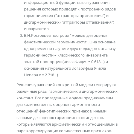
информационной функции, вывел уравнения,
решения которых приводят к построению рядов
гармонических ("аттракторы притяжения") и
дисгармонических ("аттракторы отталкивания")
инвариантов.
В.Н.Ростовцев построил “модель для оценок
фенотипической гармоничности”. Она основана
одновременно на учете двух подходов к анализу
гармоничности – классического инварианта
золотой пропорции (числа Фидия = 0.618…) и
основания натурального логарифма (числа
Непера е = 2.718...).
Решения уравнений конкретной модели генерируют
различные ряды гармонических и дисгармонических
констант. Все приведенные модели предназначены
для количественных оценок гармоничности
отношений фенотипических признаков, иными
словами для оценок гармоничности индексов,
которые являются арифметическими отношениями в
паре коррелирующих количественных признаков.