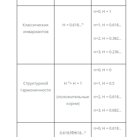
n=0, H = 1
n
Классических
H = 0.618...
n=1, H = 0.618...
инвариантов
n=2, H = 0.382...
n=3, H = 0.236...
n=0, H = 0
n
Структурной
Н
+ H = 1
n=1, H = 0.5
гармоничности
(положительные
n=2, H = 0.618...
корни)
n=3, H = 0.682...
n=0, H = 0.618...
n
H = 0.618...
0.618...