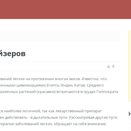
йзеров
0
ваний легких на протяжении многих веков. Известно, что
тичными цивилизациями Египта, Индии, Китая, Среднего
зличных растений (красавки) встречаются в трудах Гиппократа
ся наиболее логичной, так как лекарственный препарат
ен действовать - в дыхательные пути. Рассматривая другие пути
терапии заболеваний легких, обращает на себя внимание