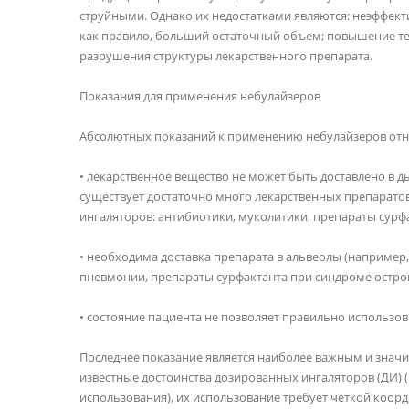
струйными. Однако их недостатками являются: неэффекти
как правило, больший остаточный объем; повышение т
разрушения структуры лекарственного препарата.
Показания для применения небулайзеров
Абсолютных показаний к применению небулайзеров отно
• лекарственное вещество не может быть доставлено в д
существует достаточно много лекарственных препарато
ингаляторов: антибиотики, муколитики, препараты сурфак
• необходима доставка препарата в альвеолы (наприме
пневмонии, препараты сурфактанта при синдроме острог
• состояние пациента не позволяет правильно использо
Последнее показание является наиболее важным и знач
известные достоинства дозированных ингаляторов (ДИ) (
использования), их использование требует четкой коо