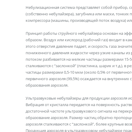
Небулизационная система представляет собой прибор, с
(собственно небулайзера), загубника или маски, тонких 
компрессора (машины, производящей поток воздуха) или
Принцип работы струйного небулайзера основан на эффе
образом. Воздух или кислород (рабочий газ) входит в ка
этого отверстия давление падает, и скорость газа значит
пониженного давления жидкости через узкие каналы из 
потоком разбивается на мелкие частицы размерами 15-5
сталкиваются с “заслонкой” (пластинка, шарик и т.д.), в
частицы размерами 0,5-10 мкм (около 0,5% от первичног
первичного аэрозоля (99,5%) осаждается на внутренних 
образования аэрозоля.
Ультразвуковые небулайзеры для продукции аэрозоля и
Вибрация от кристалла передается на поверхность раств
достаточной частоте ультразвукового сигнала на перекр
образование аэрозоля. Размер частиц обратно пропорцио
аэрозоля сталкиваются с “заслонкой”, более крупные воз
Продукция аэрозоля в ультразвуковом небулайзере прак