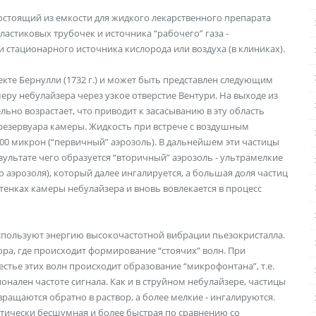
остоящий из емкости для жидкого лекарственного препарата
пластиковых трубочек и источника “рабочего” газа -
 стационарного источника кислорода или воздуха (в клиниках).
кте Бернулли (1732 г.) и может быть представлен следующим
меру небулайзера через узкое отверстие Вентури. На выходе из
ельно возрастает, что приводит к засасыванию в эту область
резервуара камеры. Жидкость при встрече с воздушным
00 микрон (“первичный” аэрозоль). В дальнейшем эти частицы
 результате чего образуется “вторичный” аэрозоль - ультрамелкие
о аэрозоля), который далее ингалируется, а большая доля частиц
стенках камеры небулайзера и вновь вовлекается в процесс
спользуют энергию высокочастотной вибрации пьезокристалла.
ора, где происходит формирование “стоячих” волн. При
естье этих волн происходит образование “микрофонтана”, т.е.
нален частоте сигнала. Как и в струйном небулайзере, частицы
вращаются обратно в раствор, а более мелкие - ингалируются.
тически бесшумная и более быстрая по сравнению со