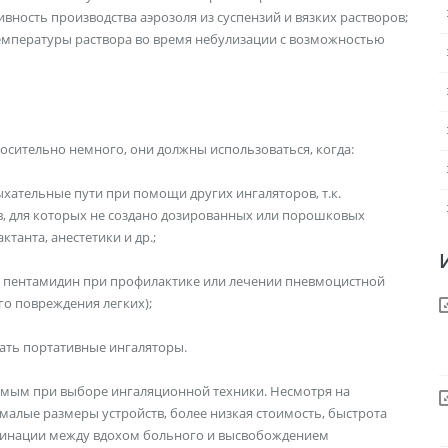
вность производства аэрозоля из суспензий и вязких растворов;
емпературы раствора во время небулизации с возможностью
сительно немного, они должны использоваться, когда:
ыхательные пути при помощи других ингаляторов, т.к.
в, для которых не создано дозированных или порошковых
танта, анестетики и др.;
р, пентамидин при профилактике или лечении пневмоцистной
о повреждения легких);
вать портативные ингаляторы.
имым при выборе ингаляционной техники. Несмотря на
малые размеры устройств, более низкая стоимость, быстрота
рдинации между вдохом больного и высвобождением