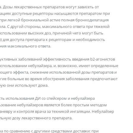
 Дозы лекарственных препаратов могут зависеть от
туациях доступные рецепторы насыщаются препаратом при
 при легкой бронхиальной астме полная бронходилатация
мола. С другой стороны, максимального ответа при тяжелой
спользовании высоких доз, причиной чего могут быть
й) для доступа препарата к рецепторам и необходимость
ния максимального ответа.
уктивных заболеваний эффективность введения b2-агонистов
спользовании небулайзера, и, возможно, имеет определенные
ющего эффекта, снижение использованной дозы препаратов и
огие больные во время обострения заболевания предпочитают
рую они используют дома.
сть использования ДИ со спейсером и небулайзера
ьзование небулайзеров является более простым методом
аневру и контроля врача за техникой ингаляции. Небулайзер
льную дозу лекарственного препарата.
а по сравнению с другими средствами доставки: при