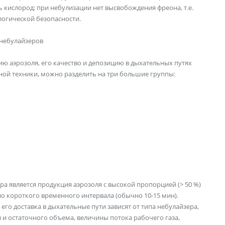
кислород; при небулизации нет высвобождения фреона, т.е.
логической безопасности.
небулайзеров
ю аэрозоля, его качество и депозицию в дыхательных путях
ной техники, можно разделить на три большие группы:
 является продукция аэрозоля с высокой пропорцией (> 50 %)
но короткого временного интервала (обычно 10-15 мин).
его доставка в дыхательные пути зависят от типа небулайзера,
и остаточного объема, величины потока рабочего газа,