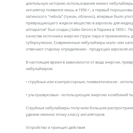
длительную историю использования имеют небулайзеры 
ингалятор появился лишь в 1956 г., а первый порошковый
латинского “nebula” (туман, облачко), впервые было упот
превращающего жидкое вещество в аэрозоль для медици
аппаратов” был создан J.Sales-Girons в Париже в 1859 г. 
качестве источника энергии струю пара и применялись 
туберкулезом. Современные небулайзеры мало чем напо
отвечают старому определению - продукции аэрозоля из
В настоящее время в зависимости от вида энергии, пре
небулайзеров:
• струйные или компрессорные, пневматические - исполь
• ультразвуковые - использующие энергию колебаний пь
Струйные небулайзеры получили большее распростране
уделим именно этому классу ингаляторов.
Устройство и принцип действия