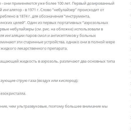
- они применяются уже более 100 лет. Первый дозированный
 ингалятор - в 1971 г. Слово “небулайзер” происходит от
реблено в 1874 г. для обозначения “инструмента,
нских целей”. Один из первых портативных “аэрозольных
Первые небулайзеры (см. рис. на обложке) использовали в
для ингаляции паров смол и антисептиков у больных
минают эти старинные устройства, однако они в полной мере
 жидкого лекарственного препарата.
вращающей жидкость в аэрозоль, различают два основных типа
зующие струю газа (воздух или кислород);
езокристалла.
ние, чем ультразвуковые, поэтому большее внимание мы