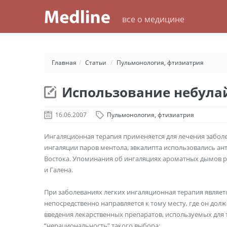
все о медицине
Главная
/
Статьи
/
Пульмонология, фтизиатрия
Использование небула
16.06.2007
Пульмонология, фтизиатрия
Ингаляционная терапия применяется для лечения заболе
ингаляции паров ментола, эвкалипта использовались ан
Востока. Упоминания об ингаляциях ароматных дымов ра
и Галена.
При заболеваниях легких ингаляционная терапия являет
непосредственно направляется к тому месту, где он долж
введения лекарственных препаратов, используемых для 
“нерациональность” такого выбора: