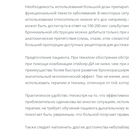
Необходимость использования большой дозы препарата.
функциональной тяжести заболевания. В некоторых си
использовании относительно низких его доз: например,
может быть достигнута в ответ на 100-200 мкг сальбута
бронхиальной обструкции можно добиться только при и
анатомические препятствия (слизь, спазм, отек слизисто
большей пропорции доступных рецепторов для достиже
Предпочтение пациента. При тяжелом обострении обстр
при помощи комбинации спейсер-ДИ не ниже, чем при и
преимущества: более быстрое развитие бронхорасширя
значительный экономический эффект. Тем не менее, мн
использовать терапию и технику, отличную от той, кото
Практическое удобство. Несмотря на то, что эффективно
приблизительно одинаковы во многих ситуациях, испол
терапии, не требует обучения пациента дыхательному м
помогает быть уверенным, что больной получает прави
Также следует напомнить другие достоинства небулайзер