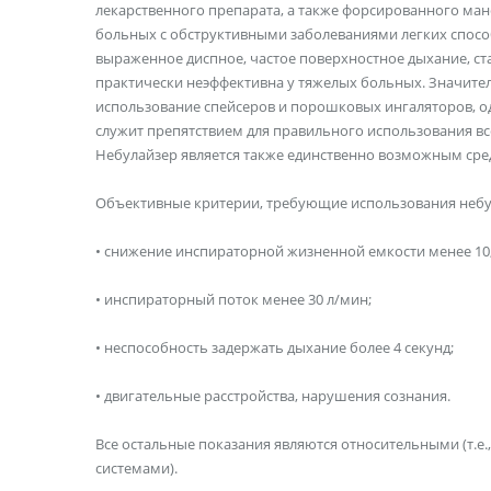
лекарственного препарата, а также форсированного ман
больных с обструктивными заболеваниями легких спосо
выраженное диспное, частое поверхностное дыхание, с
практически неэффективна у тяжелых больных. Значит
использование спейсеров и порошковых ингаляторов, од
служит препятствием для правильного использования вс
Небулайзер является также единственно возможным средс
Объективные критерии, требующие использования небул
• снижение инспираторной жизненной емкости менее 10,5 
• инспираторный поток менее 30 л/мин;
• неспособность задержать дыхание более 4 секунд;
• двигательные расстройства, нарушения сознания.
Все остальные показания являются относительными (т.
системами).