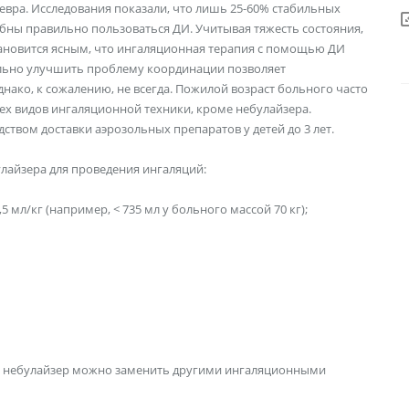
евра. Исследования показали, что лишь 25-60% стабильных
бны правильно пользоваться ДИ. Учитывая тяжесть состояния,
тановится ясным, что ингаляционная терапия с помощью ДИ
ельно улучшить проблему координации позволяет
нако, к сожалению, не всегда. Пожилой возраст больного часто
ех видов ингаляционной техники, кроме небулайзера.
твом доставки аэрозольных препаратов у детей до 3 лет.
айзера для проведения ингаляций:
мл/кг (например, < 735 мл у больного массой 70 кг);
е., небулайзер можно заменить другими ингаляционными