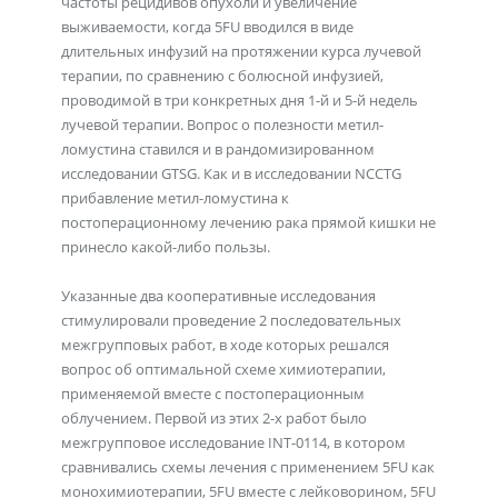
частоты рецидивов опухоли и увеличение
выживаемости, когда 5FU вводился в виде
длительных инфузий на протяжении курса лучевой
терапии, по сравнению с болюсной инфузией,
проводимой в три конкретных дня 1-й и 5-й недель
лучевой терапии. Вопрос о полезности метил-
ломустина ставился и в рандомизированном
исследовании GTSG. Как и в исследовании NCCTG
прибавление метил-ломустина к
постоперационному лечению рака прямой кишки не
принесло какой-либо пользы.
Указанные два кооперативные исследования
стимулировали проведение 2 последовательных
межгрупповых работ, в ходе которых решался
вопрос об оптимальной схеме химиотерапии,
применяемой вместе с постоперационным
облучением. Первой из этих 2-х работ было
межгрупповое исследование INT-0114, в котором
сравнивались схемы лечения с применением 5FU как
монохимиотерапии, 5FU вместе с лейковорином, 5FU