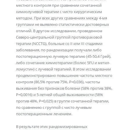
местного контроля при сравнении сочетанной
химиолучевой терапии с чисто хирургическим
методом. При всех других сравнениях между 4-мя
группами не выявлено статистически достоверных
отличий. В другом исследовании, проведенном
Северо-центральной группой противораковой
терапии (NCCTG), больные со II или III стадиями
заболевания, по рандомизации получали либо
постоперационную лучевую терапию (45-50,4 Грей),
либо сочетание химиотерапии (болюс 5FU и метил-
ломустин) с лучевой терапией. В этом исследовании
продемонстрировано повышение частоты местного
контроля (86,5% против 75%, Р=0,036), частоты
выживания без признаков болезни (58% против 38%,
Р=0,0016) и 5-летней общей выживаемости (58%
против 48%, Р=0,025) в группе сочетанной терапии,
по сравнению с группой с чисто лучевым
постоперационным лечением.
В результате этих рандомизированных