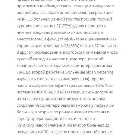
проспективно обследовались лечащим хирургом и
им требовалась абдоминоперинеальная резекция
(АПР). 35 больных данной группы прошли полный
курс лечения, из них 27 (77%) удалось провести
нижне-переднюю резекцию с коло-анальным
анастомозом, и функция сфинктера оценивалась как
хорошая или отличная у 23 (85%) из этих 27 больных.
В другом исследовании, в котором применялся чисто
лучевой метод в качестве предоперационной
терапии, частота сохранения сфинктера достигала
78%. Во второй работе из Больницы Sloan Kettering
изучалась сочетанная (химиолучевая) терапия,
частота сохранения сфинктера составила 85%. Хотя
исследования NSABP и R-03 завершились досрочно
из-за плохих клинических результатов, оценка
сохранения сфинктера была возможна у первых 59
больных, которые, по рандомизации отнесены в
группу предоперационного сочетанного
(химиолучевого) лечения. Из этих 59 больных 22
нуждались в АПР, согласно проспективной оценке