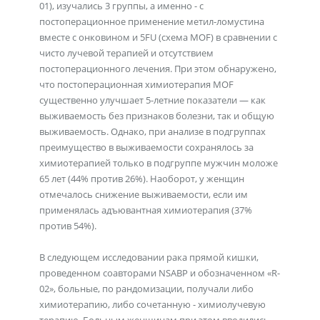
01), изучались 3 группы, а именно - с
постоперационное применение метил-ломустина
вместе с онковином и 5FU (схема MOF) в сравнении с
чисто лучевой терапией и отсутствием
постоперационного лечения. При этом обнаружено,
что постоперационная химиотерапия MOF
существенно улучшает 5-летние показатели — как
выживаемость без признаков болезни, так и общую
выживаемость. Однако, при анализе в подгруппах
преимущество в выживаемости сохранялось за
химиотерапией только в подгруппе мужчин моложе
65 лет (44% против 26%). Наоборот, у женщин
отмечалось снижение выживаемости, если им
применялась адъювантная химиотерапия (37%
против 54%).
В следующем исследовании рака прямой кишки,
проведенном соавторами NSABP и обозначенном «R-
02», больные, по рандомизации, получали либо
химиотерапию, либо сочетанную - химиолучевую