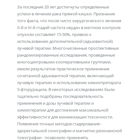
За последние 20 лет достигнуты определенные
успехи в лечении рака прямой кишки. Признание
того факта, что после чисто хирургического лечения
II-й и III-й стадий частота неудач в местном контроле
опухоли составляет 15-50%, привело к
использованию дополнительной (адъювантной)
лучевой терапии. Многочисленные проспективные
рандомизированные исследования, проведенные
многоцентровыми кооперативными группами,
имели результатом практическое применение
сочетанной адъювантной терапии, включающей
лучевую терапию и использование химиопрепарата
5-фторурацила. В некоторых исследованиях были
тщательно подобраны последовательность
применения и дозы лучевой терапии и
химиотерапии для достижения максимальной
эффективности и для минимизации токсичности.
Появление точных методов стадирования -
эдоректальной сонографии и магнитно-резонансной
томографии - позволило применять