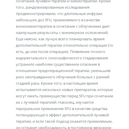
сочетание лучевой терапии и химиотерапии. Кроме
того, рандомизированные исследования
продемонстрировали, что длительные инфузии
небольших доз 5FU, применяемого в качестве
монохимиотерапии в сочетании с облучением дает
наилучшие результаты с минимумом осложнений.
Еще неясно, как лучше всего планировать время
дополнительной терапии относительно операции (то
есть, до или после операции). Появление точного
эндоректального сонографического стадирования
устранило наиболее существенное опасение в
отношении предоперационной терапии, уменьшив
риск неоправданного облучения больных с ранней
стадией рака. Кроме того, в настоящее время
испытывается несколько новых препаратов, которые
могут иметь преимущество перед 5FU при сочетании
их с лучевой терапией. Наконец, изучается
пероральное применение 5FU в качестве средства,
потенцирующего эффект дополнительной лучевой
терапии, и если такой подход окажется приемлемым,
он устранит необходимость в постоянном венозном