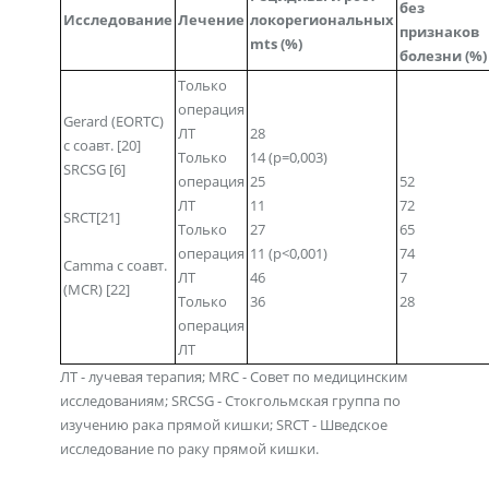
без
Исследование
Лечение
локорегиональных
признаков
mts (%)
болезни (%)
Только
операция
Gerard (EORTC)
ЛТ
28
с соавт. [20]
Только
14 (р=0,003)
SRCSG [6]
операция
25
52
ЛТ
11
72
SRCT[21]
Только
27
65
операция
11 (р<0,001)
74
Camma с соавт.
ЛТ
46
7
(MCR) [22]
Только
36
28
операция
ЛТ
ЛТ - лучевая терапия; MRC - Совет по медицинским
исследованиям; SRCSG - Стокгольмская группа по
изучению рака прямой кишки; SRCT - Шведское
исследование по раку прямой кишки.