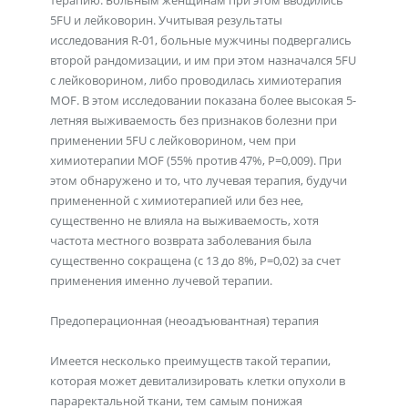
терапию. Больным женщинам при этом вводились
5FU и лейковорин. Учитывая результаты
исследования R-01, больные мужчины подвергались
второй рандомизации, и им при этом назначался 5FU
с лейковорином, либо проводилась химиотерапия
MOF. В этом исследовании показана более высокая 5-
летняя выживаемость без признаков болезни при
применении 5FU с лейковорином, чем при
химиотерапии MOF (55% против 47%, Р=0,009). При
этом обнаружено и то, что лучевая терапия, будучи
примененной с химиотерапией или без нее,
существенно не влияла на выживаемость, хотя
частота местного возврата заболевания была
существенно сокращена (с 13 до 8%, Р=0,02) за счет
применения именно лучевой терапии.
Предоперационная (неоадъювантная) терапия
Имеется несколько преимуществ такой терапии,
которая может девитализировать клетки опухоли в
параректальной ткани, тем самым понижая