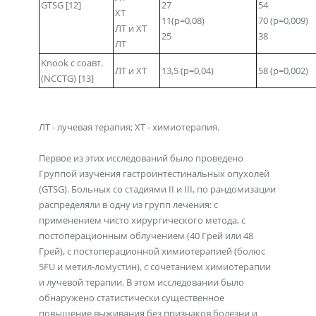
GTSG [12]
27
54
XT
11(p=0,08)
70 (р=0,009)
ЛТ и ХТ
25
38
ЛТ
Knook с соавт.
ЛТ и XT
13,5 (р=0,04)
58 (р=0,002)
(NCCTG) [13]
ЛТ - лучевая терапия; XT - химиотерапия.
Первое из этих исследований было проведено
Группой изучения гастроинтестинальных опухолей
(GTSG). Больных со стадиями II и III, по рандомизации
распределяли в одну из групп лечения: с
применением чисто хирургического метода, с
постоперационным облучением (40 Грей или 48
Грей), с постоперационной химиотерапией (болюс
5FU и метил-ломустин), с сочетанием химиотерапии
и лучевой терапии. В этом исследовании было
обнаружено статистически существенное
повышение выживания без признаков болезни и