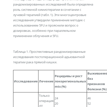
рандомизированных исследований была определена
роль системной химиотерапии в сочетании с
лучевой терапией (табл. 1). Эти многоцентровые
исследования утвердили применение методик с
использованием 5FU и прояснили вопрос о
дозировках, особенно при параллельном
применении облучения и 5FU.
Таблица 1. Проспективные рандомизированные
исследования постоперационной адъювантной
терапии рака прямой кишки.
Выживаемо
Рецидивы и рост
без
Исследование
Лечение
локорегиональиых
признаков
mts (%)
болезни (%)
Только
24
46
операция
20
52
ЛТ