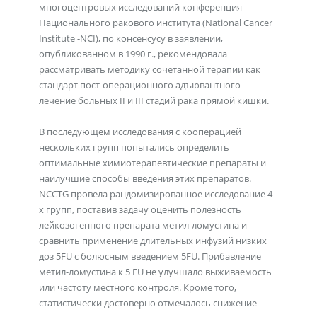
многоцентровых исследований конференция
Национального ракового института (National Cancer
Institute -NCI), по консенсусу в заявлении,
опубликованном в 1990 г., рекомендовала
рассматривать методику сочетанной терапии как
стандарт пост-операционного адъювантного
лечение больных II и III стадий рака прямой кишки.
В последующем исследования с кооперацией
нескольких групп попытались определить
оптимальные химиотерапевтические препараты и
наилучшие способы введения этих препаратов.
NCCTG провела рандомизированное исследование 4-
х групп, поставив задачу оценить полезность
лейкозогенного препарата метил-ломустина и
сравнить применение длительных инфузий низких
доз 5FU с болюсным введением 5FU. Прибавление
метил-ломустина к 5 FU не улучшало выживаемость
или частоту местного контроля. Кроме того,
статистически достоверно отмечалось снижение