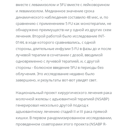
вместе с левамизолом и 5FU вместе с лейковорином
и левамизолом. Медианное значение срока
динамического наблюдения составило 48 мес, и, по
сравнению с применением 5 FU как монотерапии, не
обнаружено преимуществ ни у одной из других схем
лечения. Второй работой было исследование INT-
0144, в ходе которого сравнивались, с одной
стороны, длительные инфузии 5 FU в фазы до и после
лучевой терапии в сочетании с дозой, вводимой
одновременно с лучевой терапией, и, с другой
стороны - болюсное введение 5FU в периоды без
облучения. Это исследование недавно было
завершено, и результаты вот-вот увидят свет.
Национальный проект хирургического лечения рака
молочной железы с адъювантной терапией (NSABP)
генерировал несколько другой подход к
адъювантному лечению стадий II и III рака прямой
кишки. В первом рандомизированном исследовании,
проведенном соавторами этого проекта (NSABP R-