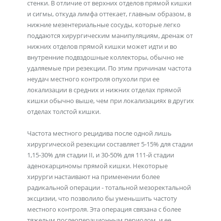
стенки. В отличие от верхних отделов прямой кишки
и сигмы, откуда лимфа оттекает, главным образом, в
нижние мезентериальные сосуды, которые легко
поддаются хирургическим манипуляциям, дренаж от
нижних отделов прямой кишки может идти и во
внутренние подвздошные коллекторы, обычно не
удаляемые при резекции. По этим причинам частота
неудач местного контроля опухоли при ее
локализации в средних и нижних отделах прямой
кишки обычно выше, чем при локализациях в других
отделах толстой кишки.
Частота местного рецидива после одной лишь
хирургической резекции составляет 5-15% для стадии
1,15-30% для стадии II, и 30-50% для 111-й стадии
аденокарциномы прямой кишки. Некоторые
хирурги настаивают на применении более
радикальной операции - тотальной мезоректальной
эксцизии, что позволило бы уменьшить частоту
местного контроля. Эта операция связана с более
тяжелым послеоперационным периодом, и ее