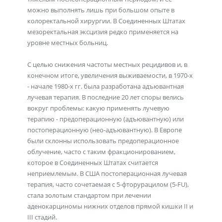
можно выполнять лишь при большом опыте в
колоректальной хирургии. В Соединенных Штатах
мезоректальная эксцизия редко применяется на
уровне местных больниц.
С целью снижения частоты местных рецидивов и, в
конечном итоге, увеличения выживаемости, в 1970-х
- начале 1980-х гг. была разработана адъювантная
лучевая терапия. В последние 20 лет споры велись
вокруг проблемы: какую применять лучевую
терапию - предоперационную (адъювантную) или
постоперационную (нео-адъювантную). В Европе
были склонны использовать предоперационное
облучение, часто с таким фракционированием,
которое в Соединенных Штатах считается
неприемлемым. В США постоперационная лучевая
терапия, часто сочетаемая с 5-фторурацилом (5-FU),
стала золотым стандартом при лечении
аденокарциномы нижних отделов прямой кишки II и
III стадий.