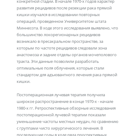
конкретной стадии. В начале 1970-х годов характер
развития рецидивов после резекции рака прямой
кишки изучался в исследовании повторных
операций, проведенном Университетом штата
Миннесота. В ходе этого исследования выявлено, что
большинство локорегионарных рецидивов
возникало в пресакральном пространстве, за
которым по частоте рецидивов следовали зона
анастомоза и задние отделы органов мочеполового
тракта. Эти данные позволили разработать
оптимальные поля облучения, которые стали
стандартом для адъювантного лечения рака прямой
кишки.
Постоперационная лучевая терапия получила
широкое распространение в конце 1970-х - начале
1980-х гг. Ретроспективные обзорные исследования
постоперационной лучевой терапии показали
уменьшение частоты местных неудач, по сравнению
с группами чисто хирургического лечения. В
последующие годы в ходе ряда проспективных