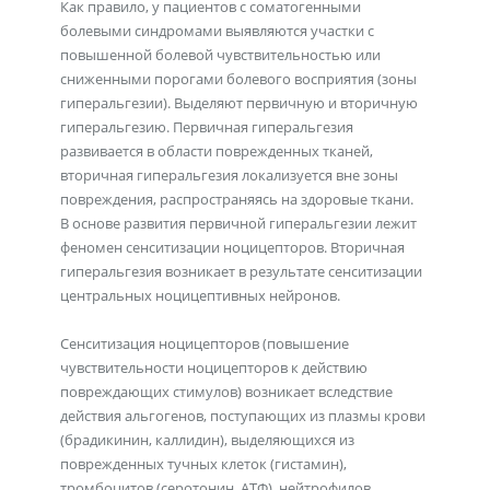
Как правило, у пациентов с соматогенными
болевыми синдромами выявляются участки с
повышенной болевой чувствительностью или
сниженными порогами болевого восприятия (зоны
гиперальгезии). Выделяют первичную и вторичную
гиперальгезию. Первичная гиперальгезия
развивается в области поврежденных тканей,
вторичная гиперальгезия локализуется вне зоны
повреждения, распространяясь на здоровые ткани.
В основе развития первичной гиперальгезии лежит
феномен сенситизации ноцицепторов. Вторичная
гиперальгезия возникает в результате сенситизации
центральных ноцицептивных нейронов.
Сенситизация ноцицепторов (повышение
чувствительности ноцицепторов к действию
повреждающих стимулов) возникает вследствие
действия альгогенов, поступающих из плазмы крови
(брадикинин, каллидин), выделяющихся из
поврежденных тучных клеток (гистамин),
тромбоцитов (серотонин, АТФ), нейтрофилов