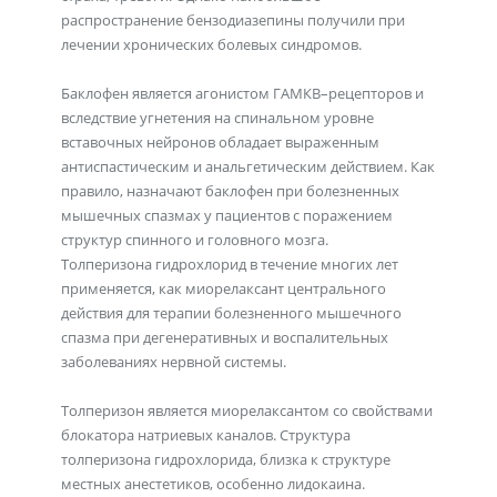
распространение бензодиазепины получили при
лечении хронических болевых синдромов.
Баклофен является агонистом ГАМКВ–рецепторов и
вследствие угнетения на спинальном уровне
вставочных нейронов обладает выраженным
антиспастическим и анальгетическим действием. Как
правило, назначают баклофен при болезненных
мышечных спазмах у пациентов с поражением
структур спинного и головного мозга.
Толперизона гидрохлорид в течение многих лет
применяется, как миорелаксант центрального
действия для терапии болезненного мышечного
спазма при дегенеративных и воспалительных
заболеваниях нервной системы.
Толперизон является миорелаксантом со свойствами
блокатора натриевых каналов. Структура
толперизона гидрохлорида, близка к структуре
местных анестетиков, особенно лидокаина.