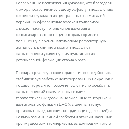
Современные исследования доказали, что благодаря
мембраностабилизирующему эффекту и подавлению
секреции глутамата из центральных терминалей
первичных афферентных волокон толперизон
снижает частоту потенциалов действия в
сенситизированных ноцицепторах, тормозит
повышенную полисинаптическую рефлекторную
активность в спинном мозге и подавляет
патологически усиленную импульсацию из
ретикулярной формации ствола мозга.
Препарат реализует свое терапевтическое действие,
стабилизируя работу сенситизированных нейронов и
ноцицепторов, что позволяет селективно ослаблять
патологический спазм мышц, не влияя в
терапевтических дозах на нормальные сенсорные и
двигательные функции ЦНС (мышечный тонус,
произвольные движения, координацию движений) и
не вызывая мышечной слабости и атаксии. Важными
преимуществами толперизона, выделяющими его в