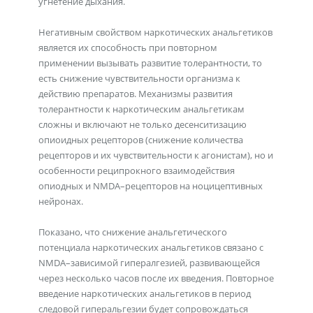
угнетение дыхания.
Негативным свойством наркотических анальгетиков
является их способность при повторном
применении вызывать развитие толерантности, то
есть снижение чувствительности организма к
действию препаратов. Механизмы развития
толерантности к наркотическим анальгетикам
сложны и включают не только десенситизацию
опиоидных рецепторов (снижение количества
рецепторов и их чувствительности к агонистам), но и
особенности реципрокного взаимодействия
опиодных и NMDA–рецепторов на ноцицептивных
нейронах.
Показано, что снижение анальгетического
потенциала наркотических анальгетиков связано с
NMDA–зависимой гипералгезией, развивающейся
через несколько часов после их введения. Повторное
введение наркотических анальгетиков в период
следовой гиперальгезии будет сопровождаться