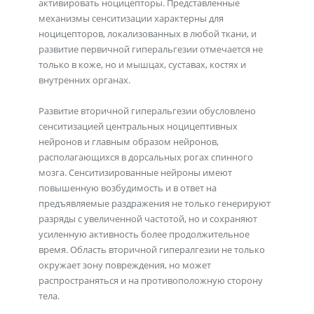
активировать ноцицепторы. Представленные
механизмы сенситизации характерны для
ноцицепторов, локализованных в любой ткани, и
развитие первичной гиперальгезии отмечается не
только в коже, но и мышцах, суставах, костях и
внутренних органах.
Развитие вторичной гиперальгезии обусловлено
сенситизацией центральных ноцицептивных
нейронов и главным образом нейронов,
располагающихся в дорсальных рогах спинного
мозга. Сенситизированные нейроны имеют
повышенную возбудимость и в ответ на
предъявляемые раздражения не только генерируют
разряды с увеличенной частотой, но и сохраняют
усиленную активность более продолжительное
время. Область вторичной гипералгезии не только
окружает зону повреждения, но может
распространяться и на противоположную сторону
тела.