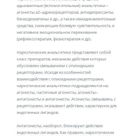
адьювантные (вспомогательные) анальгетики –
агонисты a2–адренорецепторов, антидепрессанты,
бензодиазепины и др., а также немедикаментозные
средства, снижающие болевую чувствительность и
негативное эмоциональное переживание
(рефлексотерапия, физиотерапия и др).
Наркотические анальгетики представляют собой
класс препаратов, механизм действия которых
обусловлен связыванием с опиоидными
рецепторами. Исходя из особенностей
взаимодействия с опиоидными рецепторами,
наркотические анальгетики подразделяются на:
агонисты, частичные агонисты, агонисты–
антагонисты и антагонисты. Агонисты, связываясь с
рецепторами, оказывают действие, характерное для
эндогенных лигандов.
Антагонисты, наоборот, блокируют действие
эндогенных лигандов. Как правило, наркотические