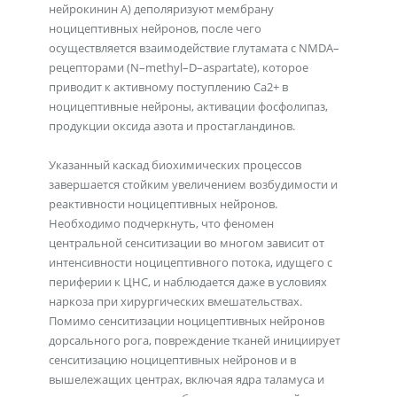
нейрокинин А) деполяризуют мембрану
ноцицептивных нейронов, после чего
осуществляется взаимодействие глутамата с NMDA–
рецепторами (N–methyl–D–aspartate), которое
приводит к активному поступлению Са2+ в
ноцицептивные нейроны, активации фосфолипаз,
продукции оксида азота и простагландинов.
Указанный каскад биохимических процессов
завершается стойким увеличением возбудимости и
реактивности ноцицептивных нейронов.
Необходимо подчеркнуть, что феномен
центральной сенситизации во многом зависит от
интенсивности ноцицептивного потока, идущего с
периферии к ЦНС, и наблюдается даже в условиях
наркоза при хирургических вмешательствах.
Помимо сенситизации ноцицептивных нейронов
дорсального рога, повреждение тканей инициирует
сенситизацию ноцицептивных нейронов и в
вышележащих центрах, включая ядра таламуса и