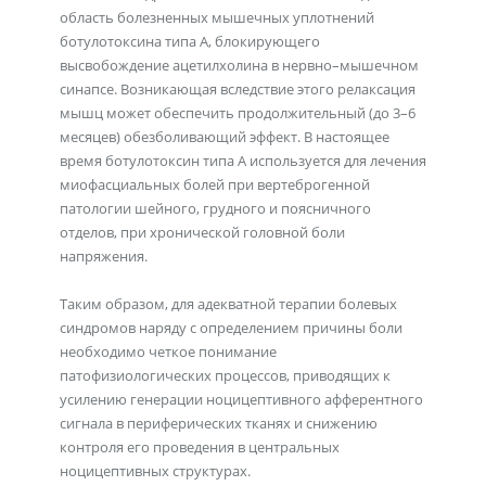
область болезненных мышечных уплотнений
ботулотоксина типа А, блокирующего
высвобождение ацетилхолина в нервно–мышечном
синапсе. Возникающая вследствие этого релаксация
мышц может обеспечить продолжительный (до 3–6
месяцев) обезболивающий эффект. В настоящее
время ботулотоксин типа А используется для лечения
миофасциальных болей при вертеброгенной
патологии шейного, грудного и поясничного
отделов, при хронической головной боли
напряжения.
Таким образом, для адекватной терапии болевых
синдромов наряду с определением причины боли
необходимо четкое понимание
патофизиологических процессов, приводящих к
усилению генерации ноцицептивного афферентного
сигнала в периферических тканях и снижению
контроля его проведения в центральных
ноцицептивных структурах.