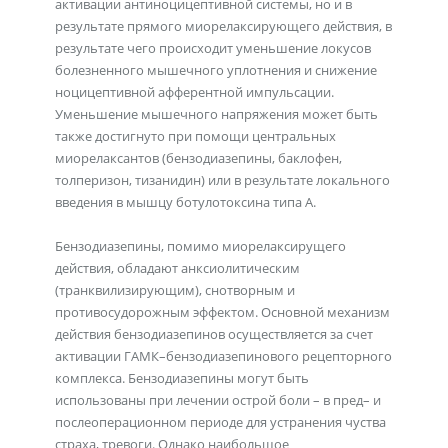
активации антиноцицептивной системы, но и в
результате прямого миорелаксирующего действия, в
результате чего происходит уменьшение локусов
болезненного мышечного уплотнения и снижение
ноцицептивной афферентной импульсации.
Уменьшение мышечного напряжения может быть
также достигнуто при помощи центральных
миорелаксантов (бензодиазепины, баклофен,
толперизон, тизанидин) или в результате локального
введения в мышцу ботулотоксина типа А.
Бензодиазепины, помимо миорелаксирущего
действия, обладают анксиолитическим
(транквилизирующим), снотворным и
противосудорожным эффектом. Основной механизм
действия бензодиазепинов осуществляется за счет
активации ГАМК–бензодиазепинового рецепторного
комплекса. Бензодиазепины могут быть
использованы при лечении острой боли – в пред– и
послеоперационном периоде для устранения чуства
страха, тревоги. Однако наибольшое