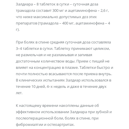
Залдиара – 8 таблеток в сутки – суточная доза
трамадола составит 300 мг и ацетаминофена – 2,6 г,
что ниже максимально допустимых доз этих
препаратов (трамадола – 400 мг, ацетаминофена – 4
г).
При болях в спине средняя суточная доза составляла
3–4 таблетки в сутки. Таблетку принимают целиком,
не размельчая и не разламывая и запивая
достаточным количеством воды. Прием с пищей не
влияет на концентрацию в плазме. Таблетки быстро и
почти полностью всасываются после приема внутрь.
В клинических испытаниях Залдиар использовался в
течение 10 дней, 4–х недель и даже в течение двух
лет.
К настоящему времени накоплены данные об
эффективном использовании Залдиара при зубной и
послеоперационной боли, болях в спине, при
фибромиалгии и остеоартритах.