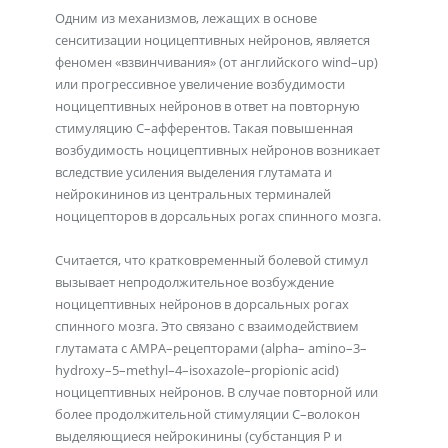
Одним из механизмов, лежащих в основе
сенситизации ноцицептивных нейронов, является
феномен «взвинчивания» (от английского wind–up)
или прогрессивное увеличение возбудимости
ноцицептивных нейронов в ответ на повторную
стимуляцию С–афферентов. Такая повышенная
возбудимость ноцицептивных нейронов возникает
вследствие усиления выделения глутамата и
нейрокининов из центральных терминалей
ноцицепторов в дорсальных рогах спинного мозга.
Считается, что кратковременный болевой стимул
вызывает непродолжительное возбуждение
ноцицептивных нейронов в дорсальных рогах
спинного мозга. Это связано с взаимодействием
глутамата с АМРА–рецепторами (alpha– amino–3–
hydroxy–5–methyl–4–isoxazole–propionic acid)
ноцицептивных нейронов. В случае повторной или
более продолжительной стимуляции С–волокон
выделяющиеся нейрокинины (субстанция Р и