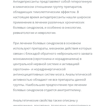
Антидепрессанты представляют собой гетерогенную
в химическом отношении группу препаратов,
обладающих тимолептическим эффектом. В
настоящее время антидепрессанты нашли широкое
применение в лечении различных хронических
болевых синдромов, и особенно в онкологии,
ревматологии и неврологии.
При лечении болевых синдромов в основном
используют препараты, механизм действия которых
связан с блокадой обратного нейронального захвата
моноаминов (серотонина и норадреналина) в
центральной нервной системе и активацией
серотонин– и норадренергической
антиноцицептивных систем мозга. Анальгетической
активностью обладают не все препараты данной
группы. Наибольшее предпочтение при лечении
болевых синдромов отдается амитриптилину.
Анальгетические свойства также описаны у
имипрамина, доксепина, тразодона, мапротилина и