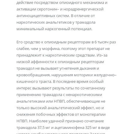
действие посредством опиоидного механизма и
активации серотонин– и норадренергической
антиноцицептивных систем. В отличие от
наркотических анальгетиков у трамадола
минимальный наркогенный потенциал.
Его сродство к опиоидным рецепторам в 6 тысяч раз
слабее, чем у морфина, поэтому этот препарат не
принадлежит к наркотическим средствам. Из–за
низкой аффинности к опиоидным рецепторам
трамадол не вызывает угнетения дыхания и
кровообращения, нарушения моторики желудочно–
кишечного тракта. В последнее время особый
интерес вызывают результаты по сочетанному
применению трамадола с ненаркотическими
анальгетиками или НПВП, обеспечивающие не
только высокий анальгетический эффект, но и
снижения побочных эффектов от монотерапии
НПВП. Наиболее удачной признано сочетание
трамадола 37,5 мг и ацетаминофена 325 мг в виде