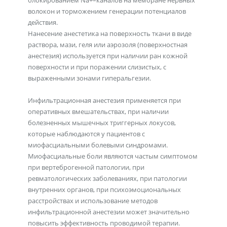
блокированием Na+–каналов на мембране нервных
волокон и торможением генерации потенциалов
действия.
Нанесение анестетика на поверхность ткани в виде
раствора, мази, геля или аэрозоля (поверхностная
анестезия) используется при наличии ран кожной
поверхности и при поражении слизистых, с
выраженными зонами гиперальгезии.
Инфильтрационная анестезия применяется при
оперативных вмешательствах, при наличии
болезненных мышечных триггерных локусов,
которые наблюдаются у пациентов с
миофасциальными болевыми синдромами.
Миофасциальные боли являются частым симптомом
при вертеброгенной патологии, при
ревматологических заболеваниях, при патологии
внутренних органов, при психоэмоциональных
расстройствах и использование методов
инфильтрационной анестезии может значительно
повысить эффективность проводимой терапии.