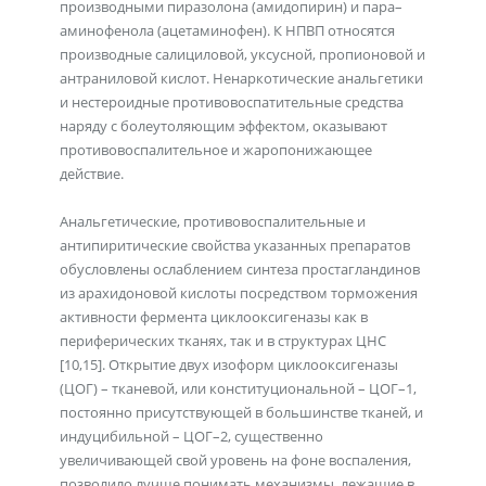
производными пиразолона (амидопирин) и пара–
аминофенола (ацетаминофен). К НПВП относятся
производные салициловой, уксусной, пропионовой и
антраниловой кислот. Ненаркотические анальгетики
и нестероидные противовоспатительные средства
наряду с болеутоляющим эффектом, оказывают
противовоспалительное и жаропонижающее
действие.
Анальгетические, противовоспалительные и
антипиритические свойства указанных препаратов
обусловлены ослаблением синтеза простагландинов
из арахидоновой кислоты посредством торможения
активности фермента циклооксигеназы как в
периферических тканях, так и в структурах ЦНС
[10,15]. Открытие двух изоформ циклооксигеназы
(ЦОГ) – тканевой, или конституциональной – ЦОГ–1,
постоянно присутствующей в большинстве тканей, и
индуцибильной – ЦОГ–2, существенно
увеличивающей свой уровень на фоне воспаления,
позволило лучше понимать механизмы, лежащие в