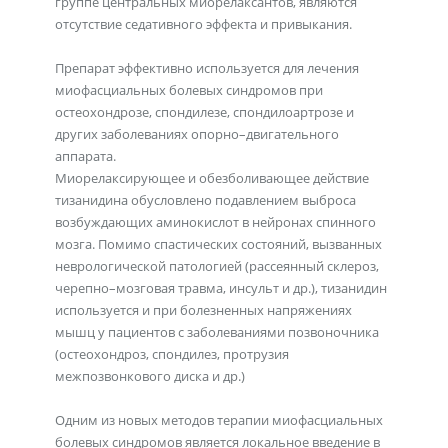
группе центральных миорелаксантов, являются
отсутствие седативного эффекта и привыкания.
Препарат эффективно используется для лечения
миофасциальных болевых синдромов при
остеохондрозе, спондилезе, спондилоартрозе и
других заболеваниях опорно–двигательного
аппарата.
Миорелаксирующее и обезболивающее действие
тизанидина обусловлено подавлением выброса
возбуждающих аминокислот в нейронах спинного
мозга. Помимо спастических состояний, вызванных
неврологической патологией (рассеянный склероз,
черепно–мозговая травма, инсульт и др.), тизанидин
используется и при болезненных напряжениях
мышц у пациентов с заболеваниями позвоночника
(остеохондроз, спондилез, протрузия
межпозвонкового диска и др.)
Одним из новых методов терапии миофасциальных
болевых синдромов является локальное введение в