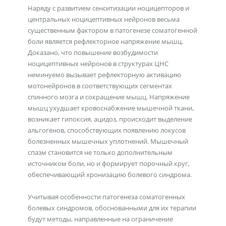
Наряду с развитием сенситизации ноцицепторов и
центральных ноцицептивных нейронов весьма
существенным фактором в патогенезе соматогенной
боли является рефлекторное напряжение мышц.
Доказано, что повышение возбудимости
ноцицептивных нейронов в структурах ЦНС
неминуемо вызывает рефлекторную активацию
мотонейронов в соответствующих сегментах
спинного мозга и сокращение мышц. Напряжение
мышц ухудшает кровоснабжение мышечной ткани,
возникает гипоксия, ацидоз, происходит выделение
альгогенов, способствующих появлению локусов
болезненных мышечных уплотнений. Мышечный
спазм становится не только дополнительным
источником боли, но и формирует порочный круг,
обеспечивающий хронизацию болевого синдрома.
Учитывая особенности патогенеза соматогенных
болевых синдромов, обоснованными для их терапии
будут методы, направленные на ограничение