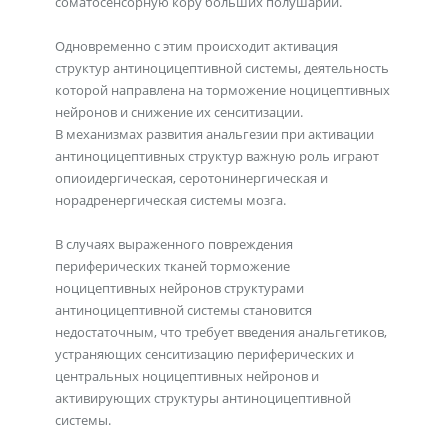
соматосенсорную кору больших полушарий.
Одновременно с этим происходит активация
структур антиноцицептивной системы, деятельность
которой направлена на торможение ноцицептивных
нейронов и снижение их сенситизации.
В механизмах развития анальгезии при активации
антиноцицептивных структур важную роль играют
опиоидергическая, серотонинергическая и
норадренергическая системы мозга.
В случаях выраженного повреждения
периферических тканей торможение
ноцицептивных нейронов структурами
антиноцицептивной системы становится
недостаточным, что требует введения анальгетиков,
устраняющих сенситизацию периферических и
центральных ноцицептивных нейронов и
активирующих структуры антиноцицептивной
системы.