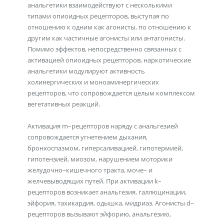
анальгетики взаимодействуют с несколькими
типами опиоидных рецепторов, выступая по
отношению к одним как агонисты, по отношению к
другим как частичные агонисты или антагонисты.
Помимо эффектов, непосредственно связанных с
активацией опиоидных рецепторов, наркотические
анальгетики модулируют активность
холинергических и моноаминергических
рецепторов, что сопровождается целым комплексом
вегетативных реакций.
Активация m–рецепторов наряду с анальгезией
сопровождается угнетением дыхания,
бронхоспазмом, гиперсаливацией, гипотермией,
гипотензией, миозом, нарушением моторики
желудочно–кишечного тракта, моче– и
желчевыводящих путей. При активации k–
рецепторов возникает анальгезия, галлюцинации,
эйфория, тахикардия, одышка, мидриаз. Агонисты d–
рецепторов вызывают эйфорию, анальгезию,