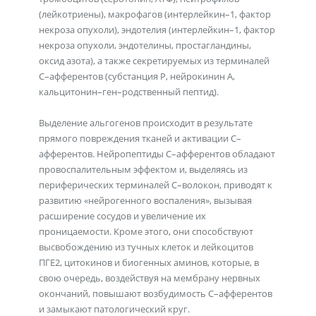
(лейкотриены), макрофагов (интерлейкин–1, фактор
некроза опухоли), эндотелия (интерлейкин–1, фактор
некроза опухоли, эндотелины, простагландины,
оксид азота), а также секретируемых из терминалей
С–афферентов (субстанция P, нейрокинин А,
кальцитонин–ген–родственный пептид).
Выделение альгогенов происходит в результате
прямого повреждения тканей и активации С–
афферентов. Нейропептиды С–афферентов обладают
провоспалительным эффектом и, выделяясь из
периферических терминалей С–волокон, приводят к
развитию «нейрогенного воспаления», вызывая
расширение сосудов и увеличение их
проницаемости. Кроме этого, они способствуют
высвобождению из тучных клеток и лейкоцитов
ПГЕ2, цитокинов и биогенных аминов, которые, в
свою очередь, воздействуя на мембрану нервных
окончаний, повышают возбудимость С–афферентов
и замыкают патологический круг.