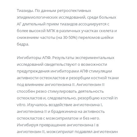
Тиазиды. По данным ретроспективных
эпидемиологических исследований, среди больных
АГ длительный прием тиазидов ассоциируется с
более высокой МПК в различных участках скелета и
снижением частоты (на 30-50%) переломов шейки
бедра.
Ингибиторы АПФ. Результаты экспериментальных
исследований свидетельствуют о возможности
предупреждения ингибиторами АПФ стимуляции
активности остеокластов и резорбции костной ткани
под влиянием ангиотензина II. Ангиотензин II
способен резко стимулировать деятельность
остеокластов и, следовательно, резорбцию костей in
vitro. Изучалось воздействие ангиотензина I,
ангиотензина II и брадикинина на активность
остеокластов с моэксиприлатом и без него.
Ингибируя превращение ангиотензина I в
ангиотензин II, моэксиприлат подавлял ангиотензин