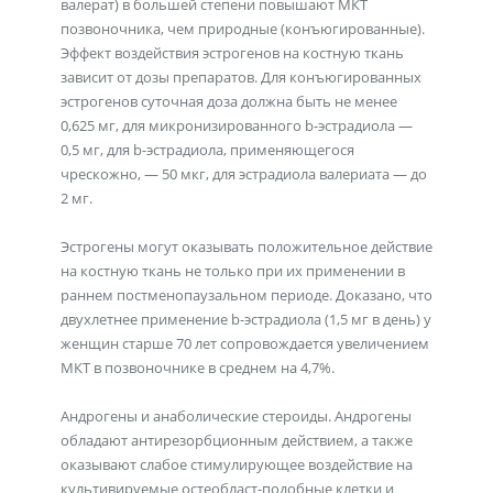
валерат) в большей степени повышают МКТ
позвоночника, чем природные (конъюгированные).
Эффект воздействия эстрогенов на костную ткань
зависит от дозы препаратов. Для конъюгированных
эстрогенов суточная доза должна быть не менее
0,625 мг, для микронизированного b-эстрадиола —
0,5 мг, для b-эстрадиола, применяющегося
чрескожно, — 50 мкг, для эстрадиола валериата — до
2 мг.
Эстрогены могут оказывать положительное действие
на костную ткань не только при их применении в
раннем постменопаузальном периоде. Доказано, что
двухлетнее применение b-эстрадиола (1,5 мг в день) у
женщин старше 70 лет сопровождается увеличением
МКТ в позвоночнике в среднем на 4,7%.
Андрогены и анаболические стероиды. Андрогены
обладают антирезорбционным действием, а также
оказывают слабое стимулирующее воздействие на
культивируемые остеобласт-подобные клетки и