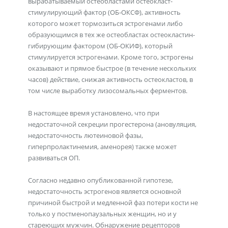
вырабатываемый остеобластами остеокласт-
стимулирующий фактор (ОБ-ОКСФ), активность
которого может тормозиться эстрогенами либо
образующимся в тех же остеобластах остеокластин-
гибирующим фактором (ОБ-ОКИФ), который
стимулируется эстрогенами. Кроме того, эстрогены
оказывают и прямое быстрое (в течение нескольких
часов) действие, снижая активность остеокластов, в
том числе выработку лизосомальных ферментов.
В настоящее время установлено, что при
недостаточной секреции прогестерона (ановуляция,
недостаточность лютеиновой фазы,
гиперпролактинемия, аменорея) также может
развиваться ОП.
Согласно недавно опубликованной гипотезе,
недостаточность эстрогенов является основной
причиной быстрой и медленной фаз потери кости не
только у постменопаузальных женщин, но и у
стареющих мужчин. Обнаружение рецепторов