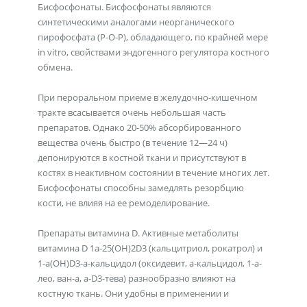
Бисфосфонаты. Бисфосфонаты являются
синтетическими аналогами неорганического
пирофосфата (Р-О-Р), обладающего, по крайней мере
in vitro, свойствами эндогенного регулятора костного
обмена.
При пероральном приеме в желудочно-кишечном
тракте всасывается очень небольшая часть
препаратов. Однако 20-50% абсорбированного
вещества очень быстро (в течение 12—24 ч)
депонируются в костной ткани и присутствуют в
костях в неактивном состоянии в течение многих лет.
Бисфосфонаты способны замедлять резорбцию
кости, не влияя на ее ремоделирование.
Препараты витамина D. Активные метаболиты
витамина D 1a-25(OH)2D3 (кальцитриол, рокатрол) и
1-a(OH)D3-a-кальцидол (оксидевит, a-кальцидол, 1-a-
лео, ван-a, a-D3-тева) разнообразно влияют на
костную ткань. Они удобны в применении и