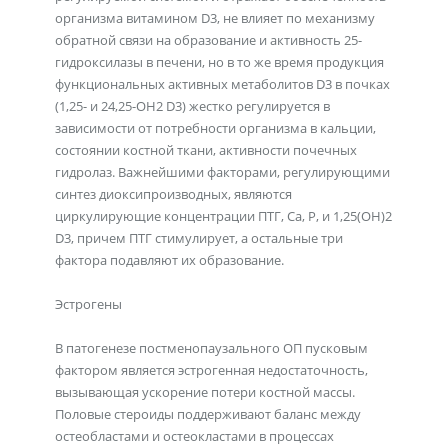
организма витамином D3, не влияет по механизму
обратной связи на образование и активность 25-
гидроксилазы в печени, но в то же время продукция
функциональных активных метаболитов D3 в почках
(1,25- и 24,25-ОН2 D3) жестко регулируется в
зависимости от потребности организма в кальции,
состоянии костной ткани, активности почечных
гидролаз. Важнейшими факторами, регулирующими
синтез диоксипроизводных, являются
циркулирующие концентрации ПТГ, Са, Р, и 1,25(ОН)2
D3, причем ПТГ стимулирует, а остальные три
фактора подавляют их образование.
Эстрогены
В патогенезе постменопаузального ОП пусковым
фактором является эстрогенная недостаточность,
вызывающая ускорение потери костной массы.
Половые стероиды поддерживают баланс между
остеобластами и остеокластами в процессах