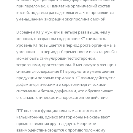
при переломах. КТ влияет на органический состав
костей, подавляя распад коллагена, что проявляется
уменьшением экскреции оксипролина с мочой.
В среднем КТ у мужчин в четыре раза выше, чем у
женщин, с возрастом содержание КТ снижается.
Уровень КТ повышается в период роста организма, а
у женщин — в периоды беременности и лактации. Он
может быть стимулирован тестостероном,
эстрогенами, прогестероном. В менопаузе у женщин
снижается содержание КТ в результате уменьшения
продукции половых гормонов. КТ взаимодействует с
дофаминергическими и серотонинэргическими
системами и бета-эндорфинами, что обусловливает
его анальгетическое и анорексигенное действие.
ПТГ является функциональным антагонистом
кальцитонина, однако эти гормоны не оказывают
прямого влияния друг на друга. Непрямое
взаимодействие сводится к противоположному