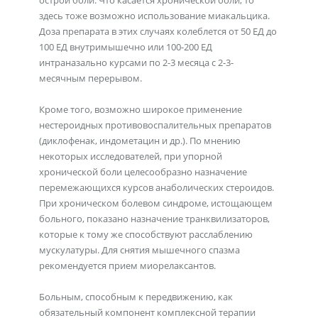
острой боли. Что касается хронической боли, то
здесь тоже возможно использование миакальцика.
Доза препарата в этих случаях колеблется от 50 ЕД до
100 ЕД внутримышечно или 100-200 ЕД
интраназально курсами по 2-3 месяца с 2-3-
месячным перерывом.
Кроме того, возможно широкое применение
нестероидных противовоспалительных препаратов
(диклофенак, индометацин и др.). По мнению
некоторых исследователей, при упорной
хронической боли целесообразно назначение
перемежающихся курсов анаболических стероидов.
При хроническом болевом синдроме, истощающем
больного, показано назначение транквилизаторов,
которые к тому же способствуют расслаблению
мускулатуры. Для снятия мышечного спазма
рекомендуется прием миорелаксантов.
Больным, способным к передвижению, как
обязательный компонент комплексной терапии