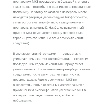
препаратом МКТ повышается в большей степени в
телах позвонков (обычно оцениваются поясничные
позвонки). По этому показателю на первом месте
находятся фториды, далее следуют бисфосфонаты,
затем эстрогены, иприфлавон, кальцитонины и
препараты витамина D. Наиболее выраженный
прирост МКТ отмечается к концу первого года
терапии (это свойственно всем без исключения
средствам).
В случае лечения фторидами — препаратами,
усиливающими синтез костной ткани, — с каждым
последующим годом лечения МКТ продолжает
увеличиваться. При лечении антирезорбционными
средствами, после двух-трех лет терапии, как
правило, дальнейшего увеличения МКТ не
выявляется. Лишь в отдельных исследованиях с
применением бисфосфонатов увеличение МКТ в
последующие годы отмечалось, но было
небольшим.