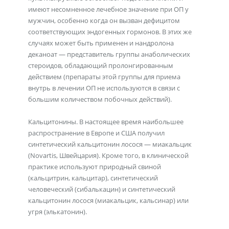
имеют несомненное лечебное значение при ОП у
мужчин, особенно когда он вызван дефицитом
соответствующих эндогенных гормонов. В этих же
случаях может быть применен и нандролона
деканоат — представитель группы анаболических
стероидов, обладающий пролонгированным
действием (препараты этой группы для приема
внутрь в лечении ОП не используются в связи с
большим количеством побочных действий).
Кальцитонины. В настоящее время наибольшее
распространение в Европе и США получил
синтетический кальцитонин лосося — миакальцик
(Novartis, Швейцария). Кроме того, в клинической
практике используют природный свиной
(кальцитрин, кальцитар), синтетический
человеческий (сибалькацин) и синтетический
кальцитонин лосося (миакальцик, кальсинар) или
угря (элькатонин).