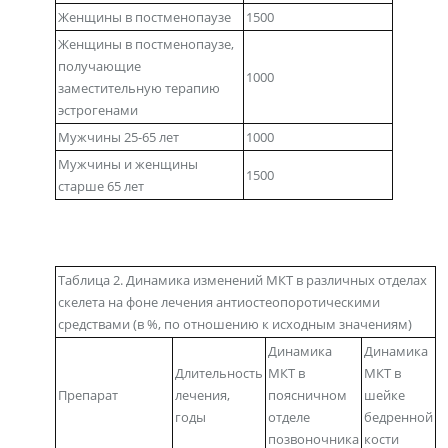
Женщины в постменопаузе
1500
Женщины в постменопаузе,
получающие
1000
заместительную терапию
эстрогенами
Мужчины 25-65 лет
1000
Мужчины и женщины
1500
старше 65 лет
Таблица 2. Динамика изменений МКТ в различных отделах
скелета на фоне лечения антиостеопоротическими
средствами (в %, по отношению к исходным значениям)
Динамика
Динамика
Длительность
МКТ в
МКТ в
Препарат
лечения,
поясничном
шейке
годы
отделе
бедренной
позвоночника
кости