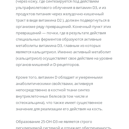
(через кожу, где синтезируется под действием
ультрафиолетового облучения в витамин D3, и из
продуктов питания через желудочно-кишечный
тракт в виде витамина D2 ), должен подвергнуться в
организме ряду превращений. Конечный пункт этих
превращений — почки, где в результате действия
специальных ферментов образуются активные
метаболиты витамина D3, главным из которых
является кальцитриол. Именно активный метаболит
(кальцитриол) осуществляет свое действие на уровне
органов-мишеней и D-рецепторов.
Кроме того, витамин D обладает и умеренными
анаболитическими свойствами, активируя
непосредственно в костной ткани синтез
внутриклеточных белков (в том числе и
остеокальцина), что также имеет существенное
значение для реализации его действия на кость.
Образование 25-ОН-D3 не является строго
регулируемой системой и отражает обеспеченность