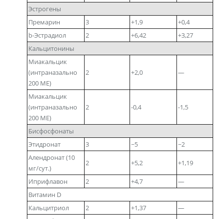
Эстрогены
Премарин
3
+1,9
+0,4
b-Эстрадиол
2
+6,42
+3,27
Кальцитонины
Миакальцик
(интраназально
2
+2,0
—
200 МЕ)
Миакальцик
(интраназально
2
-0,4
-1,5
200 МЕ)
Бисфосфонаты
Этидронат
3
~5
~2
Алендронат (10
2
+5,2
+1,19
мг/сут.)
Иприфлавон
2
+4,7
—
Витамин D
Кальцитриол
2
+1,37
—