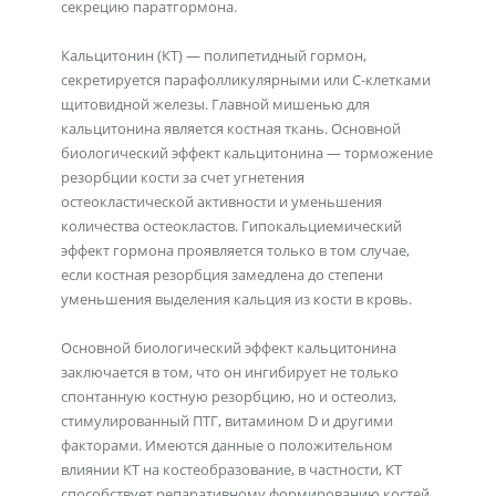
секрецию паратгормона.
Кальцитонин (КТ) — полипетидный гормон,
секретируется парафолликулярными или С-клетками
щитовидной железы. Главной мишенью для
кальцитонина является костная ткань. Основной
биологический эффект кальцитонина — торможение
резорбции кости за счет угнетения
остеокластической активности и уменьшения
количества остеокластов. Гипокальциемический
эффект гормона проявляется только в том случае,
если костная резорбция замедлена до степени
уменьшения выделения кальция из кости в кровь.
Основной биологический эффект кальцитонина
заключается в том, что он ингибирует не только
спонтанную костную резорбцию, но и остеолиз,
стимулированный ПТГ, витамином D и другими
факторами. Имеются данные о положительном
влиянии КТ на костеобразование, в частности, КТ
способствует репаративному формированию костей