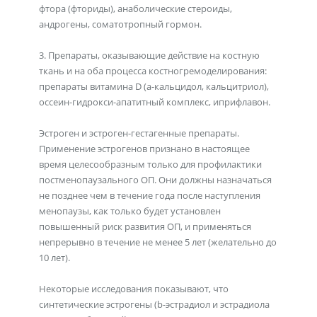
фтора (фториды), анаболические стероиды,
андрогены, соматотропный гормон.
3. Препараты, оказывающие действие на костную
ткань и на оба процесса костногремоделирования:
препараты витамина D (a-кальцидол, кальцитриол),
оссеин-гидрокси-апатитный комплекс, иприфлавон.
Эстроген и эстроген-гестагенные препараты.
Применение эстрогенов признано в настоящее
время целесообразным только для профилактики
постменопаузального ОП. Они должны назначаться
не позднее чем в течение года после наступления
менопаузы, как только будет установлен
повышенный риск развития ОП, и применяться
непрерывно в течение не менее 5 лет (желательно до
10 лет).
Некоторые исследования показывают, что
синтетические эстрогены (b-эстрадиол и эстрадиола