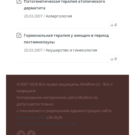
Патогенетическая терапия атопического
дерматита
20.03.2007 /
Аллергология
0
Гормональная терапия у женщин в период
постменопаузы
20.03.2007 /
Акушерство и гинекология
0
©
2007-2026
Все права защищены Medline.Uz - Все о
медицине
Копирование материалов сайта Medline.Uz
допускается только
с письменного разрешения администрации сайта.
Создание сайта
Life Style
IT Blog все об ИТ в Узбекистане