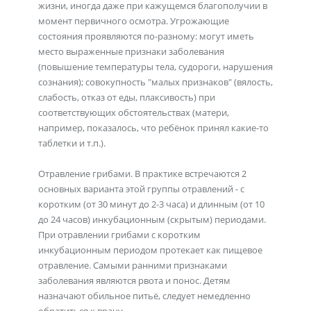
жизни, иногда даже при кажущемся благополучии в
момент первичного осмотра. Угрожающие
состояния проявляются по-разному: могут иметь
место выраженные признаки заболевания
(повышение температуры тела, судороги, нарушения
сознания); совокупность "малых признаков" (вялость,
слабость, отказ от еды, плаксивость) при
соответствующих обстоятельствах (матери,
например, показалось, что ребёнок принял какие-то
таблетки и т.п.).
Отравление грибами. В практике встречаются 2
основных варианта этой группы отравлений - с
коротким (от 30 минут до 2-3 часа) и длинным (от 10
до 24 часов) инкубационным (скрытым) периодами.
При отравлении грибами с коротким
инкубационным периодом протекает как пищевое
отравление. Самыми ранними признаками
заболевания являются рвота и понос. Детям
назначают обильное питьё, следует немедленно