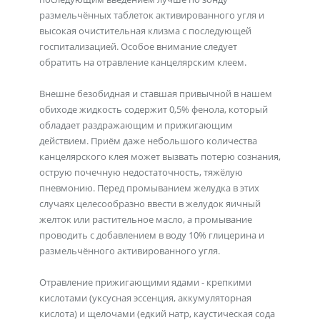
размельчённых таблеток активированного угля и
высокая очистительная клизма с последующей
госпитализацией. Особое внимание следует
обратить на отравление канцелярским клеем.
Внешне безобидная и ставшая привычной в нашем
обиходе жидкость содержит 0,5% фенола, который
обладает раздражающим и прижигающим
действием. Приём даже небольшого количества
канцелярского клея может вызвать потерю сознания,
острую почечную недостаточность, тяжёлую
пневмонию. Перед промыванием желудка в этих
случаях целесообразно ввести в желудок яичный
желток или растительное масло, а промывание
проводить с добавлением в воду 10% глицерина и
размельчённого активированного угля.
Отравление прижигающими ядами - крепкими
кислотами (уксусная эссенция, аккумуляторная
кислота) и щелочами (едкий натр, каустическая сода