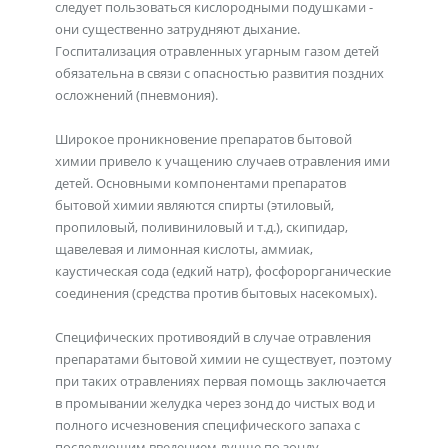
следует пользоваться кислородными подушками -
они существенно затрудняют дыхание.
Госпитализация отравленных угарным газом детей
обязательна в связи с опасностью развития поздних
осложнений (пневмония).
Широкое проникновение препаратов бытовой
химии привело к учащению случаев отравления ими
детей. Основными компонентами препаратов
бытовой химии являются спирты (этиловый,
пропиловый, поливиниловый и т.д.), скипидар,
щавелевая и лимонная кислоты, аммиак,
каустическая сода (едкий натр), фосфорорганические
соединения (средства против бытовых насекомых).
Специфических противоядий в случае отравления
препаратами бытовой химии не существует, поэтому
при таких отравлениях первая помощь заключается
в промывании желудка через зонд до чистых вод и
полного исчезновения специфического запаха с
последующим введением лучше по зонду