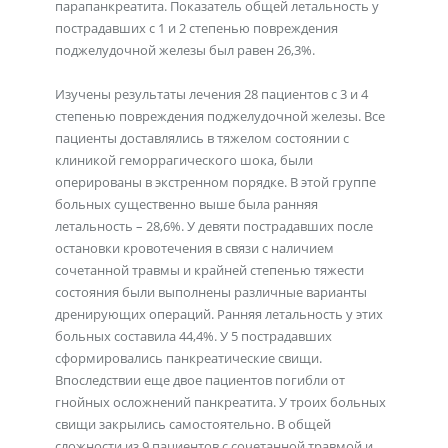
парапанкреатита. Показатель общей летальность у
пострадавших с 1 и 2 степенью повреждения
поджелудочной железы был равен 26,3%.
Изучены результаты лечения 28 пациентов с 3 и 4
степенью повреждения поджелудочной железы. Все
пациенты доставлялись в тяжелом состоянии с
клиникой геморрагического шока, были
оперированы в экстренном порядке. В этой группе
больных существенно выше была ранняя
летальность – 28,6%. У девяти пострадавших после
остановки кровотечения в связи с наличием
сочетанной травмы и крайней степенью тяжести
состояния были выполнены различные варианты
дренирующих операций. Ранняя летальность у этих
больных составила 44,4%. У 5 пострадавших
сформировались панкреатические свищи.
Впоследствии еще двое пациентов погибли от
гнойных осложнений панкреатита. У троих больных
свищи закрылись самостоятельно. В общей
сложности из 9 пациентов с сочетанной травмой и