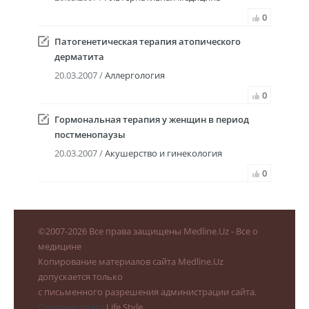
0
Патогенетическая терапия атопического
дерматита
20.03.2007 /
Аллергология
0
Гормональная терапия у женщин в период
постменопаузы
20.03.2007 /
Акушерство и гинекология
0
©
2007-2026
Все права защищены Medline.Uz - Все о
медицине
Копирование материалов сайта Medline.Uz
допускается только
с письменного разрешения администрации сайта.
Создание сайта
Life Style