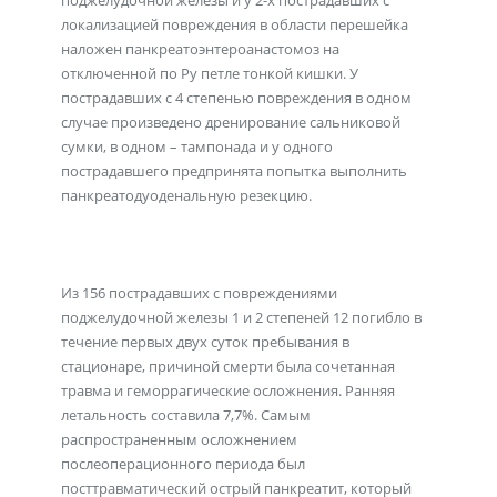
поджелудочной железы и у 2-х пострадавших с
локализацией повреждения в области перешейка
наложен панкреатоэнтероанастомоз на
отключенной по Ру петле тонкой кишки. У
пострадавших с 4 степенью повреждения в одном
случае произведено дренирование сальниковой
сумки, в одном – тампонада и у одного
пострадавшего предпринята попытка выполнить
панкреатодуоденальную резекцию.
Из 156 пострадавших с повреждениями
поджелудочной железы 1 и 2 степеней 12 погибло в
течение первых двух суток пребывания в
стационаре, причиной смерти была сочетанная
травма и геморрагические осложнения. Ранняя
летальность составила 7,7%. Самым
распространенным осложнением
послеоперационного периода был
посттравматический острый панкреатит, который