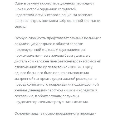
Один в раннем послеоперационном периоде от
шока и острой сердечной сосудистой
недостаточности. У второго пациента развился
панкреонекроз, флегмона забрюшинной клетчатки,
сепсис.
Особую сложность представляет лечение больных с
локализацией разрыва в области головки
поджелудочной железы. У двух пациентов
проксимальная часть железы была ушита, а с
дистальной наложен панкреатоэнтероанастомоз на
отключенной по Ру петле тонкой кишки. Еще у
одного больного была попытка выполнения
экстренной панкреатодуоденальной резекции по
поводу сочетанного повреждения поджелудочной
железы, двенадцатиперстной кишки и холедоха. К
сожалению, в обоих случаях получены
неудовлетворительные результаты лечения.
Основная задача послеоперационного периода –