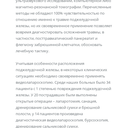
ультразвукового исследований, компьютерной либо
магнитно-резонансной томографии. Перечисленные
методы не обладают 100% чувствительностью по
отношению именно к травме поджелудочной
железы, но их своевременное применение позволяет
вовремя диагностировать осложнения травмы, в
частности, посттравматический панкреатит и
флегмону забрюшинной клетчатки, обосновать
лечебную тактику.
Учитывая особенности расположения
поджелудочной железы, в некоторых клинических
ситуациях необходимо своевременно применять
видеолапароскопию. Среди наших больных было 34
пациента с 1 степенью повреждения поджелудочной
железы. У 20 пострадавших были выполнены
открытые операции – лапаротомия, санация,
дренирование сальниковой сумки и брюшной
полости, у 14 пациентов произведена
диагностическая видеолапароскопия, бурсоскопия,
дренирование сальниковой сумки.