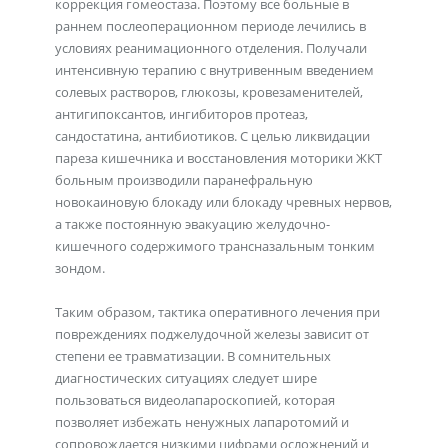
коррекция гомеостаза. Поэтому все больные в
раннем послеоперационном периоде лечились в
условиях реанимационного отделения. Получали
интенсивную терапию с внутривенным введением
солевых растворов, глюкозы, кровезаменителей,
антигипоксантов, ингибиторов протеаз,
сандостатина, антибиотиков. С целью ликвидации
пареза кишечника и восстановления моторики ЖКТ
больным производили паранефральную
новокаиновую блокаду или блокаду чревных нервов,
а также постоянную эвакуацию желудочно-
кишечного содержимого трансназальным тонким
зондом.
Таким образом, тактика оперативного лечения при
повреждениях поджелудочной железы зависит от
степени ее травматизации. В сомнительных
диагностических ситуациях следует шире
пользоваться видеолапароскопией, которая
позволяет избежать ненужных лапаротомий и
сопровождается низкими цифрами осложнений и