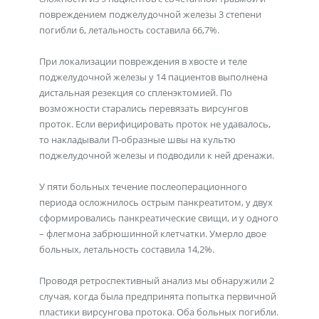
повреждением поджелудочной железы 3 степени
погибли 6, летальность составила 66,7%.
При локализации повреждения в хвосте и теле
поджелудочной железы у 14 пациентов выполнена
дистальная резекция со спленэктомией. По
возможности старались перевязать вирсунгов
проток. Если верифицировать проток не удавалось,
то накладывали П-образные швы на культю
поджелудочной железы и подводили к ней дренажи.
У пяти больных течение послеоперационного
периода осложнилось острым панкреатитом, у двух
сформировались панкреатические свищи, и у одного
– флегмона забрюшинной клетчатки. Умерло двое
больных, летальность составила 14,2%.
Проводя ретроспективный анализ мы обнаружили 2
случая, когда была предпринята попытка первичной
пластики вирсунгова протока. Оба больных погибли.