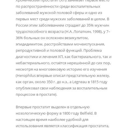
Хронический простатит (ХП) занимает первое место
по распространённости среди воспалительных
заболеваний мужской половой сферы и одно из
первых мест среди мужских заболеваний в целом. В
России этим заболеванием страдает до 35% мужчин
трудоспособного возраста (Н.А. Лопаткин, 1998), у 7–
36% больных он осложнен везикулитом,
эпидидимитом, расстройствами мочеиспускания,
репродуктивной и половой функций. Проблема
диагностики и лечения ХП, как бактериального, так и
небактериального, остаётся нерешённой до сих пор,
несмотря на многовековую историю его изучения
(Herophilus впервые описал предстательную железу,
как орган, около 350 г. до н.э., а Legneau в 1815 году
опубликовал свои наблюдения за воспалительным
процессом в простате).
Впервые простатит выделен в отдельную
нозологическую форму в 1800 году Belfield. В
настоящее время наиболее удобной для
использования является классификация простатита,