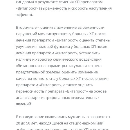
синдрома в результате лечения ХП препаратом
«Витапрост» (выраженность и скорость наступления
эффекта).
Вторичные – оценить изменение выраженности
нарушений мочеиспускания у больных ХП после
лечения препаратом «Витапрост», оценить степень
улучшения половой функции у больных ХП после
лечения препаратом «Витапрост», установить
наличие и характер клинического воздействия
«Витапроста» на параметры эякулята и секрета
предстательной железы, оценить изменение
качества ночного сна у больных ХП после лечения
препаратом «Витапрост», а также оценить
переносимость препарата «Витапрост» на основе
анализа зарегистрированных нежелательных
явлений.
В исследование включались мужчины в возрасте от
20 до 50 лет, находящиеся на стационарном или
амбулаторном лечении с диагнозом ХП, у которых