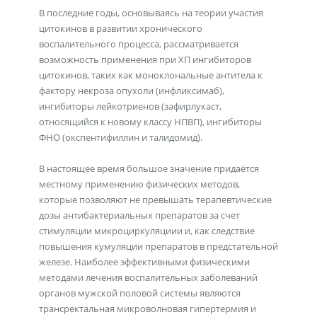
В последние годы, основываясь на теории участия
цитокинов в развитии хронического
воспалительного процесса, рассматривается
возможность применения при ХП ингибиторов
цитокинов, таких как моноклональные антитела к
фактору некроза опухоли (инфликсимаб),
ингибиторы лейкотриенов (зафирлукаст,
относящийся к новому классу НПВП), ингибиторы
ФНО (окспентифиллин и талидомид).
В настоящее время большое значение придаётся
местному применению физических методов,
которые позволяют не превышать терапевтические
дозы антибактериальных препаратов за счет
стимуляции микроциркуляциии и, как следствие
повышения кумуляции препаратов в предстательной
железе. Наиболее эффективными физическими
методами лечения воспалительных заболеваний
органов мужской половой системы являются
трансректальная микроволновая гипертермия и