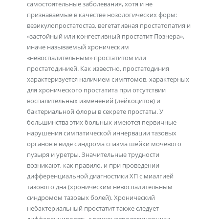
самостоятельные заболевания, хотя и не
признаваемые в качестве нозологических форм:
везикулопростатостаз, вегетативная простатопатия и
«застойный или конгестивный простатит Познера»,
иначе называемый хроническим
«невоспалительным» простатитом или
простатодинией. Как известно, простатодиния
характеризуется наличием симптомов, характерных
для хронического простатита при отсутствии
воспалительных изменений (лейкоцитов) и
бактериальной флоры в секрете простаты. У
большинства этих больных имеются первичные
нарушения симпатической иннервации тазовых
органов в виде синдрома спазма шейки мочевого
пузыря и уретры. Значительные трудности
возникают, как правило, и при проведении
дифференциальной диагностики ХП с миалгией
тазового дна (хроническим невоспалительным
синдромом тазовых болей). Хронический
небактериальный простатит также следует