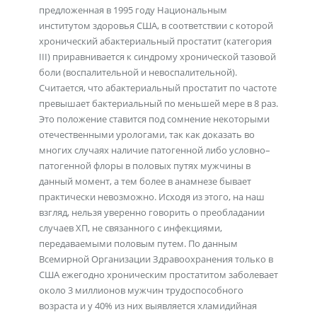
предложенная в 1995 году Национальным
институтом здоровья США, в соответствии с которой
хронический абактериальный простатит (категория
III) приравнивается к синдрому хронической тазовой
боли (воспалительной и невоспалительной).
Считается, что абактериальный простатит по частоте
превышает бактериальный по меньшей мере в 8 раз.
Это положение ставится под сомнение некоторыми
отечественными урологами, так как доказать во
многих случаях наличие патогенной либо условно–
патогенной флоры в половых путях мужчины в
данный момент, а тем более в анамнезе бывает
практически невозможно. Исходя из этого, на наш
взгляд, нельзя уверенно говорить о преобладании
случаев ХП, не связанного с инфекциями,
передаваемыми половым путем. По данным
Всемирной Организации Здравоохранения только в
США ежегодно хроническим простатитом заболевает
около 3 миллионов мужчин трудоспособного
возраста и у 40% из них выявляется хламидийная