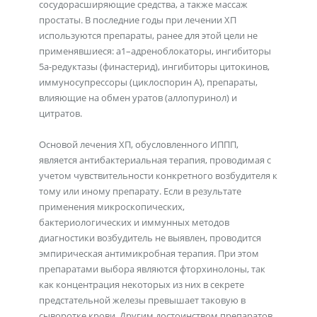
сосудорасширяющие средства, а также массаж
простаты. В последние годы при лечении ХП
используются препараты, ранее для этой цели не
применявшиеся: a1–адреноблокаторы, ингибиторы
5a-редуктазы (финастерид), ингибиторы цитокинов,
иммуносупрессоры (циклоспорин А), препараты,
влияющие на обмен уратов (аллопуринол) и
цитратов.
Основой лечения ХП, обусловленного ИППП,
является антибактериальная терапия, проводимая с
учетом чувствительности конкретного возбудителя к
тому или иному препарату. Если в результате
применения микроскопических,
бактериологических и иммунных методов
диагностики возбудитель не выявлен, проводится
эмпирическая антимикробная терапия. При этом
препаратами выбора являются фторхинолоны, так
как концентрация некоторых из них в секрете
предстательной железы превышает таковую в
сыворотке крови. Другим достоинством препаратов