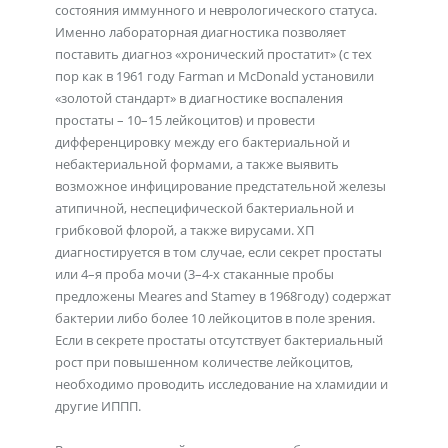
состояния иммунного и неврологического статуса.
Именно лабораторная диагностика позволяет
поставить диагноз «хронический простатит» (с тех
пор как в 1961 году Farman и McDonald установили
«золотой стандарт» в диагностике воспаления
простаты – 10–15 лейкоцитов) и провести
дифференцировку между его бактериальной и
небактериальной формами, а также выявить
возможное инфицирование предстательной железы
атипичной, неспецифической бактериальной и
грибковой флорой, а также вирусами. ХП
диагностируется в том случае, если секрет простаты
или 4–я проба мочи (3–4-х стаканные пробы
предложены Meares and Stamey в 1968году) содержат
бактерии либо более 10 лейкоцитов в поле зрения.
Если в секрете простаты отсутствует бактериальный
рост при повышенном количестве лейкоцитов,
необходимо проводить исследование на хламидии и
другие ИППП.