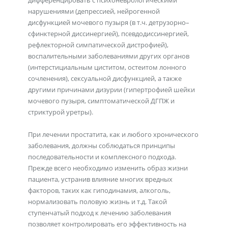
дифференцировать с психоневрологическими
нарушениями (депрессией, нейрогенной
дисфункцией мочевого пузыря (в т.ч. детрузорно–
сфинктерной диссинергией), псевдодиссинергией,
рефлекторной симпатической дистрофией),
воспалительными заболеваниями других органов
(интерстициальным циститом, остеитом лонного
сочленения), сексуальной дисфункцией, а также
другими причинами дизурии (гипертрофией шейки
мочевого пузыря, симптоматической ДГПЖ и
стриктурой уретры).
При лечении простатита, как и любого хронического
заболевания, должны соблюдаться принципы
последовательности и комплексного подхода.
Прежде всего необходимо изменить образ жизни
пациента, устранив влияние многих вредных
факторов, таких как гиподинамия, алкоголь,
нормализовать половую жизнь и т.д. Такой
ступенчатый подход к лечению заболевания
позволяет контролировать его эффективность на