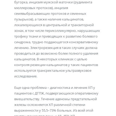
бугорка, инцизия мужской маточки (рудимента
мюллеровых протоков), инцизия
семявыбрасывающих протоков и семенных
пузырьков), а также наличие кальцинатов,
локализующихся в центральной и транзиторной
зонах, в том числе периколликулярно, нарушающих
трофику ткани и приводящих к развитию болевого
синдрома, трудно поддающегося консервативному
лечению. Электрорезекция в таких случаях должна
проводиться до возможно более полного удаления
кальцинатов. В некоторых клиниках с целью
контроля резекции кальцинатов у таких пациентов
используется трансректальное ультразвуковое
исследование.
Еще одна проблема – диагностика и лечение ХП у
пациентов с ДГПЖ, подвергающихся оперативному
вмешательству. Течение аденомы предстательной
железы осложняется ХП различной степени
выраженности у 55,5–73% больных. Из всей этой