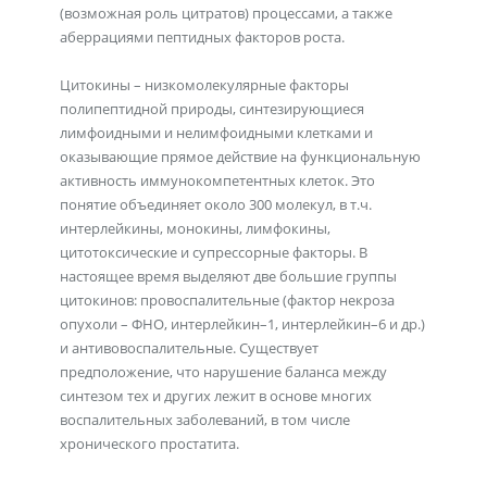
(возможная роль цитратов) процессами, а также
аберрациями пептидных факторов роста.
Цитокины – низкомолекулярные факторы
полипептидной природы, синтезирующиеся
лимфоидными и нелимфоидными клетками и
оказывающие прямое действие на функциональную
активность иммунокомпетентных клеток. Это
понятие объединяет около 300 молекул, в т.ч.
интерлейкины, монокины, лимфокины,
цитотоксические и супрессорные факторы. В
настоящее время выделяют две большие группы
цитокинов: провоспалительные (фактор некроза
опухоли – ФНО, интерлейкин–1, интерлейкин–6 и др.)
и антивовоспалительные. Существует
предположение, что нарушение баланса между
синтезом тех и других лежит в основе многих
воспалительных заболеваний, в том числе
хронического простатита.