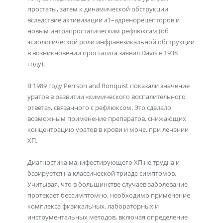
простаты, затем к динамической обструкции
вследствие активизации a1–адренорецепторов и
новым интрапростатическим рефлюксам (об
этиологической роли инфравезикальной обструкции
в возникновении простатита заявил Davis в 1938
году).
В 1989 году Perrson and Ronquist показали значение
уратов в развитии «химического воспалительного
ответа», связанного с рефлюксом. Это сделало
возможным применение препаратов, снижающих
концентрацию уратов в крови и моче, при лечении
ХП.
Диагностика манифестирующего ХП не трудна и
базируется на классической триаде симптомов.
Учитывая, что в большинстве случаев заболевание
протекает бессимптомно, необходимо применение
комплекса физикальных, лабораторных и
инструментальных методов, включая определение