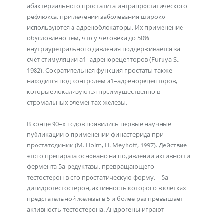
абактериального простатита интрапростатического
рефлюкса, при лечении заболевания широко
используются a-адреноблокаторы. Их применение
обусловлено тем, что у человека до 50%
внутриуретрального давления поддерживается за
счёт стимуляции a1–адренорецепторов (Furuya S.,
1982). Сократительная функция простаты также
находится под контролем a1–адренорецепторов,
которые локализуются преимущественно в
стромальных элементах железы.
В конце 90–х годов появились первые научные
публикации о применении финастерида при
простатодинии (M. Holm, H. Meyhoff, 1997). Действие
этого препарата основано на подавлении активности
фермента 5a-редуктазы, превращающего
тестостерон в его простатическую форму, – 5a-
дигидротестостерон, активность которого в клетках
предстательной железы в 5 и более раз превышает
активность тестостерона. Андрогены играют