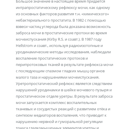
Большое значение в настоящее время придается
интрапростатическому рефлюксу мочи, как одному
из основных факторов развития т.н. «химического»
небактериального простатита. В 1982 с помощью
взвеси частиц углерода была доказана возможность
заброса мочи в простатические протоки во время
мочеиспускания (Kirby R.S. и соавт.). В 1987 году
Hellstrom и соавт., используя радиоизотопные и
уродинамические методы исследования, наблюдали
воспаление простатических протоков и
перипротоковых тканей в результате рефлюкса мочи
с последующим спазмом гладких мышц органов
малого таза и нарушениями мочеиспускания.
Уретропростатический рефлюкс является следствием
нарушений уродинамки в шейке мочевого пузыря и
простатическом отделе уретры. В результате заброса
мочи запускается комплекс воспалительных
тканевых и сосудистых реакций с развитием отёка и
синтезом медиаторов воспаления, что приводит к
нарушению нервной и гуморальной регуляции
тонуса гладкомышечных элементов уретры и