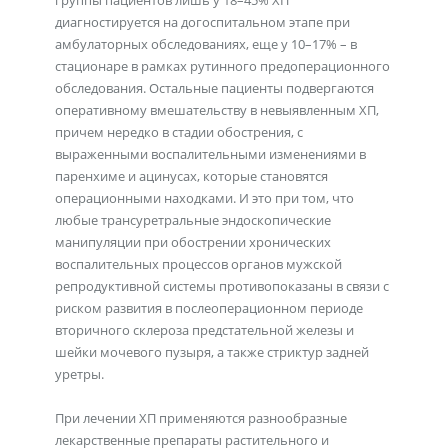
группы пациентов лишь у 18–45% ХП
диагностируется на догоспитальном этапе при
амбулаторных обследованиях, еще у 10–17% – в
стационаре в рамках рутинного предоперационного
обследования. Остальные пациенты подвергаются
оперативному вмешательству в невыявленным ХП,
причем нередко в стадии обострения, с
выраженными воспалительными изменениями в
паренхиме и ацинусах, которые становятся
операционными находками. И это при том, что
любые трансуретральные эндоскопические
манипуляции при обострении хронических
воспалительных процессов органов мужской
репродуктивной системы противопоказаны в связи с
риском развития в послеоперационном периоде
вторичного склероза предстательной железы и
шейки мочевого пузыря, а также стриктур задней
уретры.
При лечении ХП применяются разнообразные
лекарственные препараты растительного и