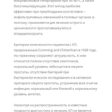
микроволновой гипертермии при 39–40°С, а также
биостимулирующее. Этот метод наиболее
эффективен при преобладании конгестивно –
инфильтративных изменений в половых органах и,
поэтому, применяется для лечения острого и
хронического простатовезикулита и
эпидидимоорхита.
Критерии излеченности пациентов с ХП,
предложенные Cumming and Chittenham в 1938 году,
по–прежнему сохраняют актуальность. К ним
относится полное отсутствие симптомов,
нормальный уровень лейкоцитов в секрете
простаты, отсутствие бактерий при
бактериологическом исследовании и в нативном
препарате секрета простаты, устранение всех очагов
инфекции, нормальный или близкий к нормальному
уровень антител.
Несмотря на распространенность и известные
трудности диагностики и лечения, ХП не является