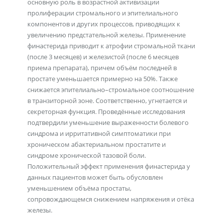
основную роль в возрастной активизации
пролиферации стромального и эпителиального
компонентов и других процессов, приводящих к
увеличению предстательной железы. Применение
финастерида приводит к атрофии стромальной ткани
(после 3 месяцев) и железистой (после 6 месяцев
приема препарата), причем объём последней в
простате уменьшается примерно на 50%. Также
снижается эпителиально–стромальное соотношение
в транзиторной зоне. Соответственно, угнетается и
секреторная функция. Проведённые исследования
подтвердили уменьшение выраженности болевого
синдрома и ирритативной симптоматики при
хроническом абактериальном простатите и
синдроме хронической тазовой боли.
Положительный эффект применения финастерида у
данных пациентов может быть обусловлен
уменьшением объёма простаты,
сопровождающемся снижением напряжения и отёка
железы.