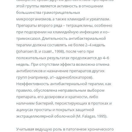
этой группы является активность в отношении
большинства грамотрицательных
микроорганизмов, а также хламидий и уреаплазм.
Препараты второго ряда – тетрациклины, особенно
при подозрении на хламидийную инфекцию и ко–
тримоксазол. Длительность антибактериальной
терапии должна составлять не более 2–4 недель
(Johansen B. и соавт., 1998), после чего при
положительных результатах продолжается до 4–6
недель. При отсутствии эффекта возможна отмена
антибиотиков и назначение препаратов других
групп (например, a1–адреноблокаторов).
Неэффективность антибактериальной терапии, как
правило, обусловлена неправильным выбором
препарата, его дозировки и кратности, либо
наличием бактерий, персистирующих в протоках и
ацинусах простаты и покрытых защитной
экстрацеллюлярной оболочкой (M. Falagas, 1995).
Учитывая ведущую роль в патогенезе хронического