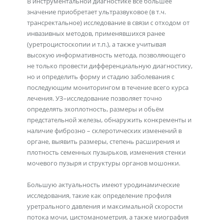
В инструментальной диагностике все большее
значение приобретает ультразвуковое (в т.ч.
трансректальное) исследование в связи с отходом от
инвазивных методов, применявшихся ранее
(уретроцистоскопии и т.п.), а также учитывая
высокую информативность метода, позволяющего
не только провести дифференциальную диагностику,
но и определить форму и стадию заболевания с
последующим мониторингом в течение всего курса
лечения. УЗ–исследование позволяет точно
определять эхоплотность, размеры и обьём
предстательной железы, обнаружить конкременты и
наличие фиброзно – склеротических изменений в
органе, выявить размеры, степень расширения и
плотность семенных пузырьков, изменения стенки
мочевого пузыря и структуры органов мошонки.
Большую актуальность имеют уродинамические
исследования, такие как определение профиля
уретрального давления и максимальной скорости
потока мочи, цистоманометрия, а также миография