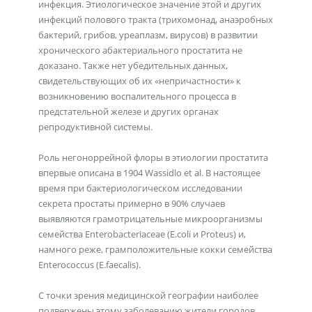
инфекция. Этиологическое значение этой и других
инфекций полового тракта (трихомонад, анаэробных
бактерий, грибов, уреаплазм, вирусов) в развитии
хронического абактериального простатита не
доказано. Также нет убедительных данных,
свидетельствующих об их «непричастности» к
возникновению воспалительного процесса в
предстательной железе и других органах
репродуктивной системы.
Роль негоноррейной флоры в этиологии простатита
впервые описана в 1904 Wassidlo et al. В настоящее
время при бактериологическом исследовании
секрета простаты примерно в 90% случаев
выявляются грамотрицательные микроорганизмы
семейства Enterobacteriaceae (E.coli и Proteus) и,
намного реже, грамположительные кокки семейства
Enterococcus (E.faecalis).
C точки зрения медицинской географии наиболее
подвержены этому заболеванию жители городов,