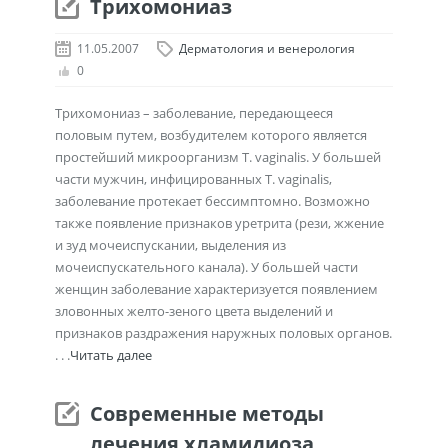
Tрихомониаз
11.05.2007
Дерматология и венерология
0
Трихомониаз – заболевание, передающееся
половым путем, возбудителем которого является
простейший микроорганизм T. vaginalis. У большей
части мужчин, инфицированных T. vaginalis,
заболевание протекает бессимптомно. Возможно
также появление признаков уретрита (рези, жжение
и зуд мочеиспускании, выделения из
мочеиспускательного канала). У большей части
женщин заболевание характеризуется появлением
зловонных желто-зеного цвета выделений и
признаков раздражения наружных половых органов.
. . .
Читать далее
Современные методы
лечения хламидиоза