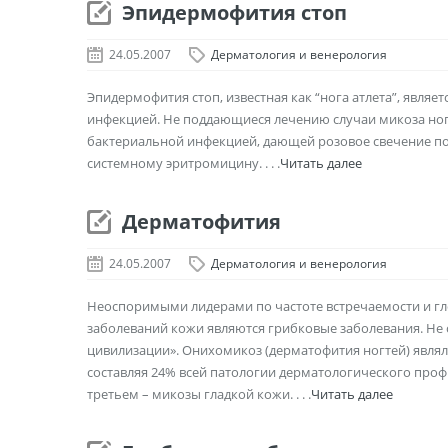
Эпидермофития стоп
24.05.2007
Дерматология и венерология
Эпидермофития стоп, известная как “нога атлета”, явля
инфекцией. Не поддающиеся лечению случаи микоза ног
бактериальной инфекцией, дающей розовое свечение по
системному эритромицину. . . .
Читать далее
Дерматофития
24.05.2007
Дерматология и венерология
Неоспоримыми лидерами по частоте встречаемости и г
заболеваний кожи являются грибковые заболевания. Не 
цивилизации». Онихомикоз (дерматофития ногтей) явля
составляя 24% всей патологии дерматологического профи
третьем – микозы гладкой кожи. . . .
Читать далее