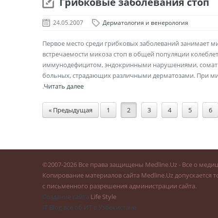
Грибковые заболевания стоп
24.05.2007
Дерматология и венерология
Первое место среди грибковых заболеваний занимает ми
встречаемости микоза стоп в общей популяции колеблетс
иммунодефицитом, эндокринными нарушениями, соматич
больных, страдающих различными дерматозами. При мико
.
Читать далее
« Предыдущая
1
2
3
4
5
6
©
2007-2026
Все права защищены Medline.Uz - Все о меди
Копирование материалов сайта Medline.Uz допускается т
с письменного разрешения администрации сайта.
Создание сайта
Life Style
IT Blog все об ИТ в Узбекистане