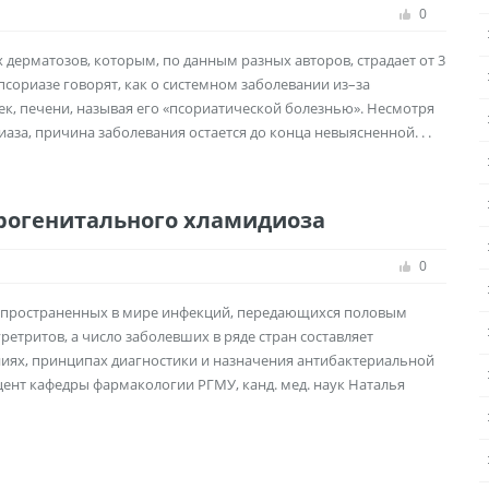
0
дерматозов, которым, по данным разных авторов, страдает от 3
псориазе говорят, как о системном заболевании из–за
чек, печени, называя его «псориатической болезнью». Несмотря
за, причина заболевания остается до конца невыясненной. . .
рогенитального хламидиоза
0
аспространенных в мире инфекций, передающихся половым
ретритов, а число заболевших в ряде стран составляет
ниях, принципах диагностики и назначения антибактериальной
цент кафедры фармакологии РГМУ, канд. мед. наук Наталья