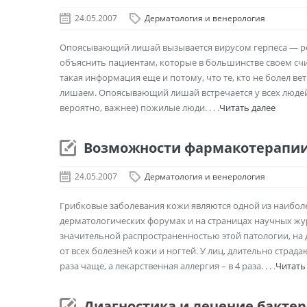
24.05.2007
Дерматология и венерология
Опоясывающий лишай вызывается вирусом герпеса — ре
объяснить пациентам, которые в большинстве своем счи
такая информация еще и потому, что те, кто не болел 
лишаем. Опоясывающий лишай встречается у всех людей н
вероятно, важнее) пожилые люди. . . .
Читать далее
Возможности фармакотерапи
24.05.2007
Дерматология и венерология
Грибковые заболевания кожи являются одной из наибол
дерматологических форумах и на страницах научных жур
значительной распространенностью этой патологии, на 
от всех болезней кожи и ногтей. У лиц, длительно стра
раза чаще, а лекарственная аллергия – в 4 раза. . . .
Читать
Диагностика и лечение бакт