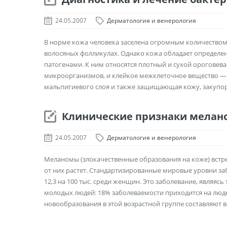
24.05.2007
Дерматология и венерология
B норме кожа человека заселена огромным количеством
волосяных фолликулах. Однако кожа обладает определ
патогенами. К ним относятся плотный и сухой орогове
микроорганизмов, и клейкое межклеточное вещество — 
мальпигиевого слоя и также защищающая кожу, закупорив
Клинические признаки мела
24.05.2007
Дерматология и венерология
Меланомы (злокачественные образования на коже) встре
от них растет. Стандартизированные мировые уровни забо
12,3 на 100 тыс. среди женщин. Это заболевание, являя
молодых людей: 18% заболеваемости приходится на людей 
новообразования в этой возрастной группе составляют всег