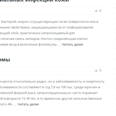
0
 бактерий, мирно сосуществующих на ее поверхности или в
енными свойствами, защищающими ее от инфицирования
вающий слой, практически непроницаемый для
сложная смесь липидов, плотно соединяющая клетки
ая вход в волосяные фолликулы. . . .
Читать далее
номы
0
чаются относительно редко, но и заболеваемость и смертность
леваемости составляют в год 7,8 на 100 тыс. среди мужчин и
сь тяжелой формой рака, непропорционально часто поражает
в возрасте 15-39 лет, в то время как другие злокачественные
о 4%. . . .
Читать далее