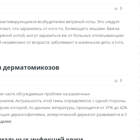
0
активирующимся возбудителем ветряной оспы. Это следует
тают, что заразились от кого-то, болеющего лишаем. Важна
ветряной оспой, могут заразиться ею от больных опоясывающим
езависимо от возраста: заболевают и маленькие дети, и (что,
и дерматомикозов
0
ее часто обсуждаемых проблем на различных
налов. Актуальность этой темы определяется, с одной стороны,
долю которой, по данным литературы, приходится от 37% до 42%
дающих дерматофитиями, аллергический дерматит развивается в 3
 далее
ериальных инфекций кожи