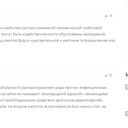
0
ется наиболее распространенной человеческой грибковой
 могут быть в действительности обусловлены эритразмой,
д лампой Вуда и чувствительной к местным тетрациклинам или
0
лобальности распространения среди прочих инфекционных
случайно их называют «всенародной заразой», «возмездием
лся преобладающим среди всех диагнозов дерматофитий,
ля. На втором месте по встречаемости был микоз стоп, на