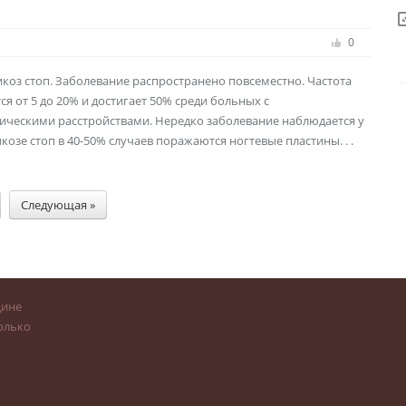
0
коз стоп. Заболевание распространено повсеместно. Частота
я от 5 до 20% и достигает 50% среди больных с
ескими расстройствами. Нередко заболевание наблюдается у
зе стоп в 40-50% случаев поражаются ногтевые пластины. . .
Следующая »
цине
олько