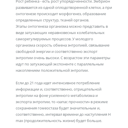
Рост ребенка - есть рост упорядоченности. Эмбрион
развивается из одной оплодотворенной клетки, а при
онтогенезе происходит морфогенез, образование
определенных структур, тканей органов.
Этапы онтогенеза организма можно представить в
виде затухающих неравновесных колебательных
саморегулируемых процессов. У молодого
организма скорость обмена энтропией, связывание
свободной энергии и соответственно экспорт
энтропии очень высоки. С возрастом эти параметры
идут по затухающей экспоненте с параллельным
накоплением положительной энтропии.
Если до 21 года идет интенсивное потребление
информации и, соответственно, отрицательной
энтропии на фоне усиленного метаболизма и
экспорта энтропии, то «запас прочности» в режиме
сохранения гомеостаза будет значительным и,
соответственно, интервал времени до наступления Н
max (продолжительность жизни) будет больше.