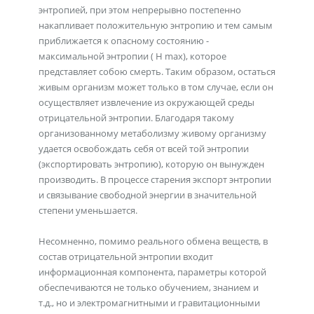
энтропией, при этом непрерывно постепенно
накапливает положительную энтропию и тем самым
приближается к опасному состоянию -
максимальной энтропии ( Н max), которое
представляет собою смерть. Таким образом, остаться
живым организм может только в том случае, если он
осуществляет извлечение из окружающей среды
отрицательной энтропии. Благодаря такому
организованному метаболизму живому организму
удается освобождать себя от всей той энтропии
(экспортировать энтропию), которую он вынужден
производить. В процессе старения экспорт энтропии
и связывание свободной энергии в значительной
степени уменьшается.
Несомненно, помимо реального обмена веществ, в
состав отрицательной энтропии входит
информационная компонента, параметры которой
обеспечиваются не только обучением, знанием и
т.д., но и электромагнитными и гравитационными