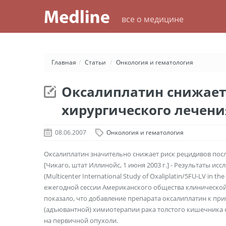
все о медицине
Главная
/
Статьи
/
Онкология и гематология
Оксалиплатин снижает
хирургического лечени
08.06.2007
Онкология и гематология
Оксалиплатин значительно снижает риск рецидивов посл
[Чикаго, штат Иллинойс, 1 июня 2003 г.] - Результаты 
(Multicenter International Study of Oxaliplatin/5FU-LV in 
ежегодной сессии Американского общества клинической
показало, что добавление препарата оксалиплатин к пр
(адъювантной) химиотерапии рака толстого кишечника 
на первичной опухоли.