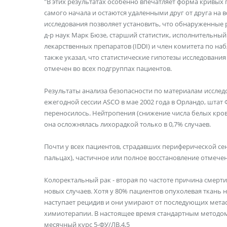
"В этих результатах особенно впечатляет форма кривых
самого начала и остаются удаленными друг от друга на
исследования позволяет установить, что обнаруженные 
д-р наук Марк Бюзе, старший статистик, исполнительны
лекарственных препаратов (IDDI) и член комитета по н
также указал, что статистические гипотезы исследовани
отмечен во всех подгруппах пациентов.
Результаты анализа безопасности по материалам исслед
ежегодной сессии ASCO в мае 2002 года в Орландо, штат
переносилось. Нейтропения (снижение числа белых кро
она осложнялась лихорадкой только в 0,7% случаев.
Почти у всех пациентов, страдавших периферической се
пальцах), частичное или полное восстановление отмечен
Колоректальный рак - вторая по частоте причина смерти
новых случаев. Хотя у 80% пациентов опухолевая ткань 
наступает рецидив и они умирают от последующих мета
химиотерапии. В настоящее время стандартным методом
месячный курс 5-ФУ/ЛВ.4,5