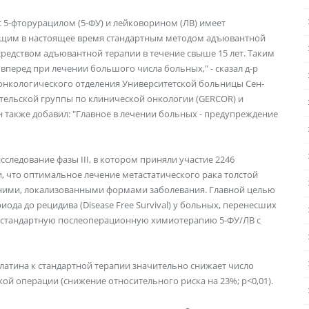
с 5-фторурацилом (5-ФУ) и лейковорином (ЛВ) имеет
ющим в настоящее время стандартным методом адъювантной
редством адъювантной терапии в течение свыше 15 лет. Таким
перед при лечении большого числа больных," - сказал д-р
онкологического отделения Университетской больницы Сен-
тельской группы по клинической онкологии (GERCOR) и
 также добавил: "Главное в лечении больных - предупреждение
ледование фазы III, в котором приняли участие 2246
, что оптимальное лечение метастатического рака толстой
нними, локализованными формами заболевания. Главной целью
да до рецидива (Disease Free Survival) у больных, перенесших
 стандартную послеоперационную химиотерапию 5-ФУ/ЛВ с
латина к стандартной терапии значительно снижает число
ой операции (снижение относительного риска на 23%; p<0,01).