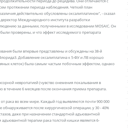
 продолжительности периода до рецидива. Они отличаются с
 всем протяжении периода наблюдения. Четкий план
различия действительно обусловлены оксалиплатином", - сказал
й деректор Международного института разработки
аблюдению за данными, полученными в исследовании MOSAIC. Он
я были проверены, и что эффект исследуемого препарата
ования были впервые представлены и обсуждены на 38-й
 Флорида3. Добавление оксалиплатина к 5-ФУ и ЛВ хорошо
вяных клеток) была самым частым побочным эффектом, однако
нсорной невропатией (чувство онемения покалывания в
о в течение 6 месяцев после окончания приема препарата.
 от рака во всем мире. Каждый год выявляются почти 900 000
не обнаруживается после хирургической операции, у 30 - 40%
стазов, даже при назначении стандартной адъювантной
 адъювантной терапии рака толстой кишки является 6-