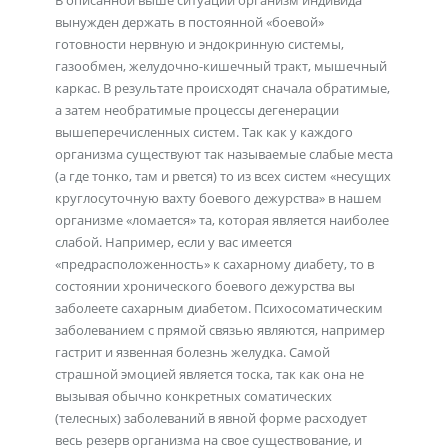
В описанной выше ситуации организм индивида
вынужден держать в постоянной «боевой»
готовности нервную и эндокринную системы,
газообмен, желудочно-кишечный тракт, мышечный
каркас. В результате происходят сначала обратимые,
а затем необратимые процессы дегенерации
вышеперечисленных систем. Так как у каждого
организма существуют так называемые слабые места
(а где тонко, там и рвется) то из всех систем «несущих
круглосуточную вахту боевого дежурства» в нашем
организме «ломается» та, которая является наиболее
слабой. Например, если у вас имеется
«предрасположенность» к сахарному диабету, то в
состоянии хронического боевого дежурства вы
заболеете сахарным диабетом. Психосоматическим
заболеванием с прямой связью являются, например
гастрит и язвенная болезнь желудка. Самой
страшной эмоцией является тоска, так как она не
вызывая обычно конкретных соматических
(телесных) заболеваний в явной форме расходует
весь резерв организма на свое существование, и