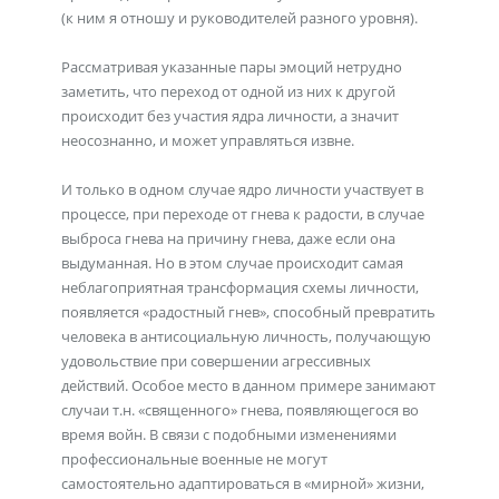
(к ним я отношу и руководителей разного уровня).
Рассматривая указанные пары эмоций нетрудно
заметить, что переход от одной из них к другой
происходит без участия ядра личности, а значит
неосознанно, и может управляться извне.
И только в одном случае ядро личности участвует в
процессе, при переходе от гнева к радости, в случае
выброса гнева на причину гнева, даже если она
выдуманная. Но в этом случае происходит самая
неблагоприятная трансформация схемы личности,
появляется «радостный гнев», способный превратить
человека в антисоциальную личность, получающую
удовольствие при совершении агрессивных
действий. Особое место в данном примере занимают
случаи т.н. «священного» гнева, появляющегося во
время войн. В связи с подобными изменениями
профессиональные военные не могут
самостоятельно адаптироваться в «мирной» жизни,