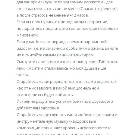
для вас время (лучше перед самым рассветом), для
этого рассчитывать сон не менее 7 часов (в среднем),
а после стрессов не менее 9 –12 часов.
Если вы проснулись в приподнятом настроении,
постарайтесь продлить это состояние еще несколько
мгновений.
Если у вас бывают периоды немотивированной
радости, т.е. не связанной с событиями жизни, цените
их и считайте самым ценным эликсиром.
Смотрите на мелочи жизни с точки зрения Тибетских
лам: « Я с этим сталкиваюсь, но моя душа выше
этого».
Старайтесь чаще радовать тех, кто с вами рядом, так
как от них зависит, в какой эмоциональной
атмосфере вы будете обитать.
Искренне радуйтесь успехам близких и друзей, это
добавит вам здоровья.
Старайтесь чаще слушать ваши любимые мелодии и
инструментальную музыку (хардроковые
композиции повышают уровень агрессивности и
деформируют электрическую активность мозга), а