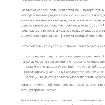
Различают две разновидности петтинга — поверхностны
непосредствен­ное раздражение эрогенных зон, в повс
(в том числе генитальные) раздражаются только через о
сознательное форсирование поцелуев и тесных объятий д
предполагает прямое мануальное раздражение эрогенны
мастурбация представляет феномен, который может быть
Вестибулярный коитус обычно применяется в одном из т
как средство предотвратить нарушение девственной
когда ослабленная эрекция не позволяет осуществит
сдавление члена между vestibulum vulvae и лобком 
когда оргазм у женщины наступает только при интен
фрикции не дают ей пол­ного удовлетворения, безра
Coitus intra femora обычно применяется для достижени
вестибулярного коитуса.
Кейра является родовым понятием, обозначающим ороге