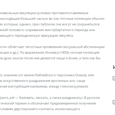
ро­извольные эякуляции (условно противопоставляемые
происходящие большей частью во сне. Ночные поллюции обычно
 которые, однако, при глубоком сне могут не сохраняться в
ений полового созревания; вне пубертатного периода они
вающего периодическую эвакуацию эякулята.
сти» облегчает тягост­ные проявления сексуальной абстиненции
екции и др.). По выражению Иноевса (1850), ночная поллюция
 духа: мысли после нее делаются чище и яснее, а тело как бы
ю), онанизм (от имени библейского персонажа Онана), или
м искусственного раздражения эрогенных зон, чаще
имная мастурбация (например, между гомосексуалами).
(англ,
pet
— баловать, ласкать, а также раздражать). В русском
логический термин и обозначает преднамеренное получение
с­ловиях двустороннего контакта, исключающего