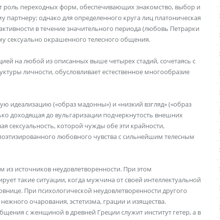
т роль переходных форм, обеспечивающих знакомство, выбор и
му партнеру; однако для определенного круга лиц платоническая
активности в течение значитель­ного периода (любовь Петрарки
орму сексуально окрашенного телесного общения.
ией на любой из описанных выше четырех стадий, сочетаясь с
уктуры личности, обусловливает естественное многообразие
ю идеализацию («образ мадонны») и «низкий взгляд» («образ
ько доходящая до вульгаризации подчеркнутость внешних
я сексуальность, которой чужды обе эти крайности,
поэтизированного любовного чувства с сильнейшим телесным
м из источников неудовлетворенно­сти. При этом
рует такие ситуации, когда мужчина от своей интеллекту­альной
овнице. При психологической неудовлетворенности другого
ежного очаро­вания, эстетизма, грации и изящества.
бщения с женщиной в древней Греции служит институт гетер, а в