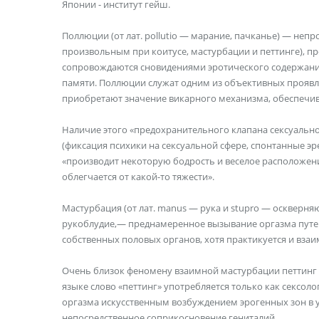
Японии - институт гейш.
Поллюции (от лат. pollutio — марание, пачканье) — неп
произвольным при коитусе, мастурбации и петтинге), 
сопровождаются сновидениями эротического содержания,
памяти. Поллюции служат од­ним из объективных проявл
приобретают значение викарного механизма, обеспечи
Наличие это­го «предохранительного клапана сексуально
(фиксация психики на сексуальной сфере, спонтанные эр
«производит некоторую бодрость и веселое расположение
облегчается от какой-то тяжести».
Мастурбация (от лат. manus — рука и stupro — оскверня
рукоблу­дие,— преднамеренное вызывание оргазма путе
собственных половых органов, хотя практикуется и вза
Очень близок феномену взаимной мастурбации петтинг 
языке слово «петтинг» употребляется только как сексо
оргазма искусственным возбуждением эрогенных зон в у
непосредственное соприкосновение гениталий.