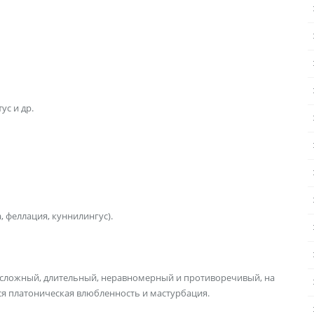
ус и др.
, феллация, куннилингус).
сложный, длительный, неравномерный и противоречивый, на
ся платоническая влюб­ленность и мастурбация.