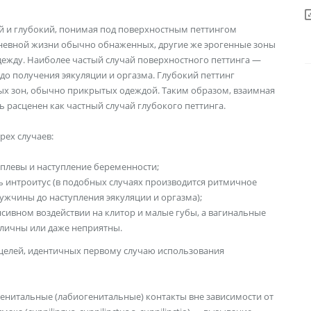
й и глубокий, понимая под поверхностным петтингом
едневной жизни обычно обнаженных, другие же эрогенные зоны
дежду. Наиболее частый случай по­верхностного петтинга —
о получения эякуляции и оргазма. Глубокий пет­тинг
х зон, обычно прикрытых одеждой. Таким образом, взаимная
 расценен как частный случай глубокого петтинга.
рех случаев:
 плевы и наступление беременности;
ь интроитус (в подобных случаях про­изводится ритмичное
мужчины до наступления эякуляции и оргазма);
сивном воздействии на клитор и малые губы, а вагинальные
зличны или даже неприятны.
я целей, идентичных первому случаю использования
нитальные (лабиогенитальные) контакты вне зависимости от