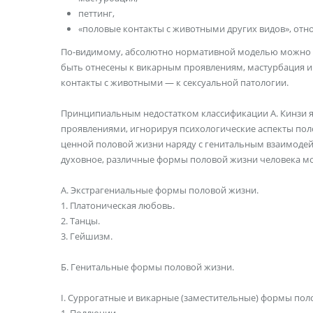
петтинг,
«половые контакты с жи­вотными других видов», отно
По-ви­димому, абсолютно нормативной моделью можно 
быть отнесены к ви­карным проявлениям, мастурбация и
контакты с животными — к сексуальной патологии.
Принципиальным недостатком классифи­кации А. Кинзи я
проявлениями, игнорируя психологические аспекты поло
ценной половой жизни наряду с генитальным взаимодей
духовное, различные формы половой жизни человека м
А. Экстрагениальные формы половой жизни.
1. Платоническая любовь.
2. Танцы.
3. Гейшизм.
Б. Генитальные формы половой жизни.
I. Суррогатные и викарные (заместительные) формы пол