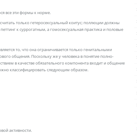
ся все эти формы к норме.
считать только гетеросексуальный коитус; поллюции должны
 петтинг к суррогатным, а гомосексуальная практика и половые
вляется то, что она ограничивается только генитальными
вого общения. Поскольку же у человека в понятие полно­
ствием в качестве обязательного компонента входит и общение
ожно классифициро­вать следующим образом.
овой активности.