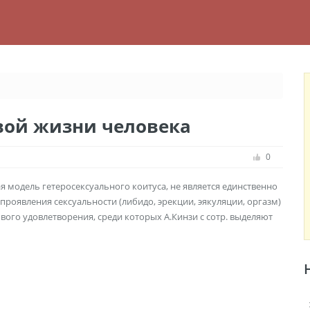
ой жизни человека
0
я модель гетеросексуального коитуса, не является единственно
оявления сексуальности (либидо, эрекции, эякуляции, оргазм)
ого удовлетворения, среди которых А.Кинзи с сотр. выделяют