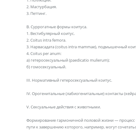
1. Поллюции.
2. Мастурбация.
3. Петтинг.
В. Суррогатные формы коитуса.
1. Вестибулярный коитус.
2. Coitus intra femora.
3. Нарвасадата (coitus intra mammae), подмышечный коит
4. Coitus per anum:
а) гетеросексуальный (paedicatio mulierum);
б) гомосексуальный.
III. Нормативный гетеросексуальный коитус.
IV. Орогенитальные (лабиогенитальные) контакты (кейра
V. Сексуальные действия с животными.
Формирование гармоничной половой жизни — процесс 
пути к завер­шению которого, например, могут сочетать