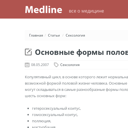
все о медицине
Главная
/
Статьи
/
Сексология
Основные формы полов
08.05.2007
Сексология
Копулятивный цикл, в основе которого лежит нормаль­на
возможной формой половой жизни человека. Основные пр
могут складываться в самые разнообразные формы полов
шесть основных форм:
гетеросексуальный коитус,
гомосексуальный коитус,
поллюция,
мастурбация,