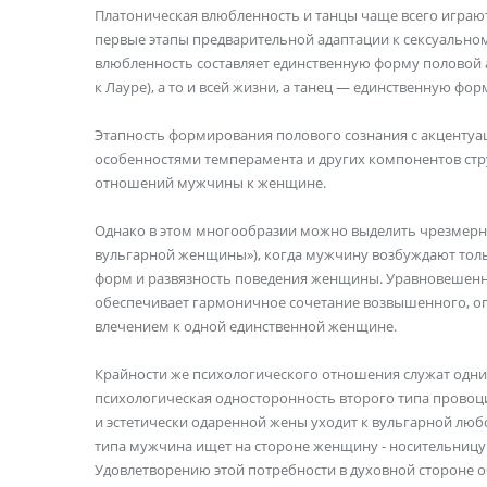
Платоническая влюбленность и танцы чаще всего играю
первые эта­пы предварительной адаптации к сексуально
влюбленность состав­ляет единственную форму половой 
к Лауре), а то и всей жизни, а танец — единственную ф
Этапность формирования полового сознания с акцентуац
особенно­стями темперамента и других компонентов стр
отношений мужчины к женщине.
Однако в этом многообразии можно выделить чрезмерну
вуль­гарной женщины»), когда мужчину возбуждают тол
форм и развязность по­ведения женщины. Уравновешенна
обеспечивает гармоничное сочетание возвышен­ного, о
влечением к одной единственной женщине.
Крайности же психологи­ческого отношения служат одни
психологическая односторонность второго типа про­воци
и эстетически одаренной жены уходит к вульгарной люб
типа мужчина ищет на стороне женщину - носительницу н
Удовлетворению этой по­требности в духовной стороне о