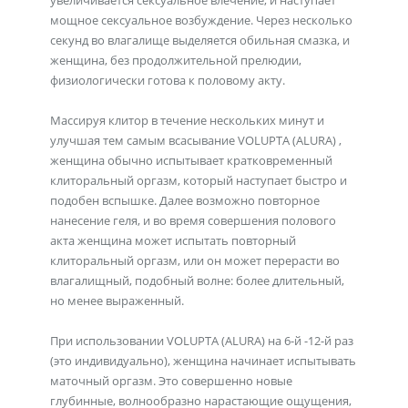
увеличивается сексуальное влечение, и наступает
мощное сексуальное возбуждение. Через нес­колько
секунд во влагалище выделяется обильная смазка, и
женщина, без продолжительной прелюдии,
физиологически готова к половому акту.
Массируя кли­тор в течение нескольких минут и
улучшая тем самым всасывание VOLUPTA (ALURA) ,
женщина обычно испытывает кратковременный
клиторальный оргазм, ко­торый наступает быстро и
подобен вспышке. Далее возможно повторное
нанесение геля, и во время совершения полового
акта женщина может испытать повторный
клиторальный оргазм, или он может перерасти во
влагалищный, подобный волне: более длительный,
но менее выраженный.
При использовании VOLUPTA (ALURA) на 6-й -12-й раз
(это индивидуально), женщина начинает испытывать
маточный оргазм. Это совершенно новые
глубинные, волнообразно нарастающие ощу­щения,