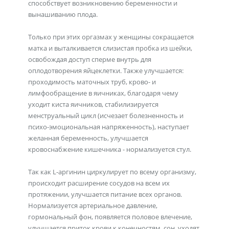
способствует возникновению беременности и
вынашиванию плода.
Только при этих оргазмах у женщины сокращается
матка и выталкивается слизистая пробка из шейки,
освобождая доступ сперме внутрь для
оплодотворения яйцеклетки. Также улучшается:
проходимость маточных труб, крово- и
лимфообращение в яичниках, благодаря чему
уходит киста яичников, стабилизируется
менструальный цикл (исчезает болезненность и
психо-эмоциональная напряженность), наступает
желанная беременность, улучшается
кровоснабжение кишечника - нормализуется стул.
Так как L-аргинин циркулирует по всему организму,
происходит расширение сосудов на всем их
протяжении, улучшается питание всех органов.
Нормализуется артериальное давление,
гормональный фон, появляется половое влечение,
улучшается приток крови к конечностям, сон, уходят