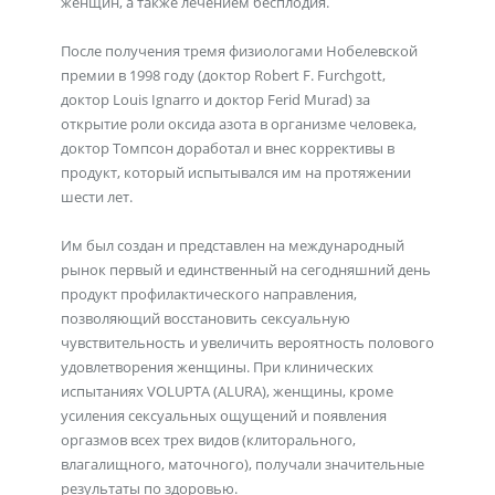
женщин, а также лечением бесплодия.
После получения тремя физиологами Нобелевской
премии в 1998 году (док­тор Robert F. Furchgott,
доктор Louis Ignarro и доктор Ferid Murad) за
открытие ро­ли оксида азота в организме человека,
доктор Томпсон доработал и внес коррективы в
продукт, который испытывался им на протяжении
шести лет.
Им был создан и представлен на международный
рынок первый и единственный на сегодняшний день
продукт профилактического направления,
позволяющий восстановить сексуальную
чувствительность и увеличить вероятность полового
удовлетворения женщины. При клинических
испытаниях VOLUPTA (ALURA), женщины, кроме
усиления сексуальных ощущений и появления
оргазмов всех трех видов (клиторального,
влагалищного, маточного), получали значительные
результаты по здоровью.