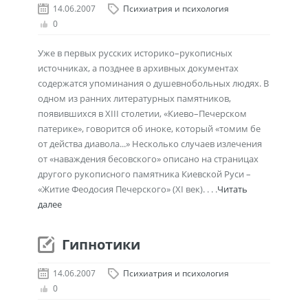
14.06.2007
Психиатрия и психология
0
Уже в первых русских историко–рукописных
источниках, а позднее в архивных документах
содержатся упоминания о душевнобольных людях. В
одном из ранних литературных памятников,
появившихся в XIII столетии, «Киево–Печерском
патерике», говорится об иноке, который «томим бе
от действа диавола...» Несколько случаев излечения
от «наваждения бесовского» описано на страницах
другого рукописного памятника Киевской Руси –
«Житие Феодосия Печерского» (XI век). . . .
Читать
далее
Гипнотики
14.06.2007
Психиатрия и психология
0