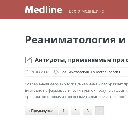
все о медицине
Реаниматология и
Антидоты, применяемые при 
30.03.2007
Реаниматология и анестезиология
Современная фармакология динамична и отображает про
Ежегодно на фармацевтический рынок поступают десятк
препаратов с новыми торговыми названиями в разнообра
« Предыдущая
1
2
3
4