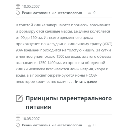
18.05.2007
Реаниматология и анестезиология
0
В толстой кишке завершаются процессы всасывания
и формируются каловые массы. Ее длина колеблется
от 90 до 150 см. Из всего временного цикла
прохождения по желудочно-кишечному тракту (ЖКТ)
90% времени приходится на толстую кишку. За сутки
в нее поступает около 1500 мл воды, из этого объема
всасывается 1350-1400 мл. из просвета ободочной
кишки человека всасываются ионы натрия, хлора и
воды, а в просвет секретируются ионы НСО3- ,
некоторое количество калия. . . .
Читать далее
Принципы парентерального
питания
18.05.2007
Реаниматология и анестезиология
0