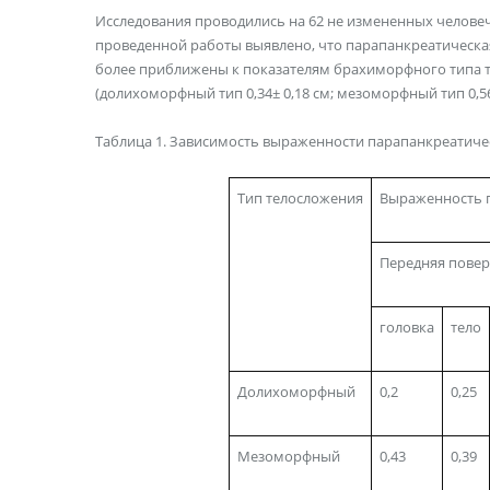
Исследования проводились на 62 не измененных человеч
проведенной работы выявлено, что парапанкреатическая
более приближены к показателям брахиморфного типа те
(долихоморфный тип 0,34± 0,18 см; мезоморфный тип 0,56±
Таблица 1. Зависимость выраженности парапанкреатичес
Тип телосложения
Выраженность п
Передняя повер
головка
тело
Долихоморфный
0,2
0,25
Мезоморфный
0,43
0,39