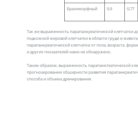
Брахиморфный
0,9
0,77
Так же выраженность парапанкреатической клетчатки д
подкожной жировой клетчатки в области груди и живота
парапанкреатической клетчатки от пола, возраста, фо
и других показателей нами не обнаружено.
Таким образом, выраженность парапанктеатической клет
прогнозировании обширности развития парапанкреатиче
способа и объема дренирования.