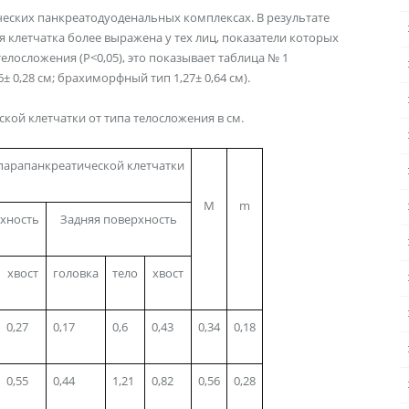
еских панкреатодуоденальных комплексах. В результате
 клетчатка более выражена у тех лиц, показатели которых
лосложения (Р<0,05), это показывает таблица № 1
 0,28 см; брахиморфный тип 1,27± 0,64 см).
кой клетчатки от типа телосложения в см.
арапанкреатической клетчатки
M
m
хность
Задняя поверхность
хвост
головка
тело
хвост
0,27
0,17
0,6
0,43
0,34
0,18
0,55
0,44
1,21
0,82
0,56
0,28