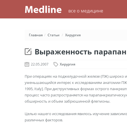
все о медицине
Главная
/
Статьи
/
Хирургия
Выраженность парапан
22.05.2007
Хирургия
При операциях на поджелудочной железе (ПЖ) широко и
уменьшающийся интерес к исследованиям анатомии ПЖ [Hanne
1995, Italy]. При диструктивных формах острого панкре
процесс часто распространяется на парапанкреатическу
обширность и объем забрюшинной флегмоны.
Целью нашего исследования явилось изучение зависимо
различных факторов.