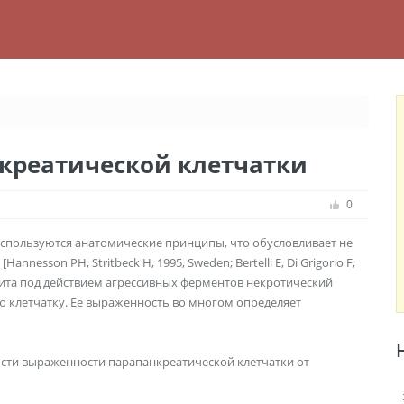
креатической клетчатки
0
спользуются анатомические принципы, что обусловливает не
sson PH, Stritbeck H, 1995, Sweden; Bertelli E, Di Grigorio F,
атита под действием агрессивных ферментов некротический
ю клетчатку. Ее выраженность во многом определяет
сти выраженности парапанкреатической клетчатки от