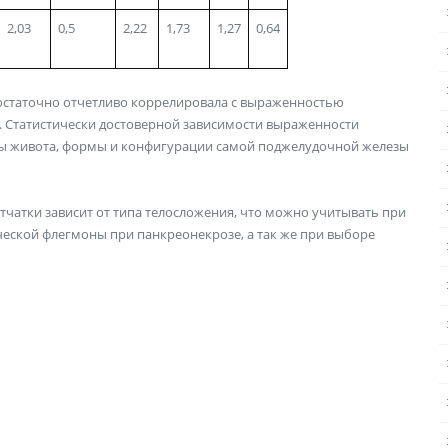
2,03
0,5
2,22
1,73
1,27
0,64
остаточно отчетливо коррелировала с выраженностью
. Статистически достоверной зависимости выраженности
рмы живота, формы и конфигурации самой поджелудочной железы
чатки зависит от типа телосложения, что можно учитывать при
ской флегмоны при панкреонекрозе, а так же при выборе