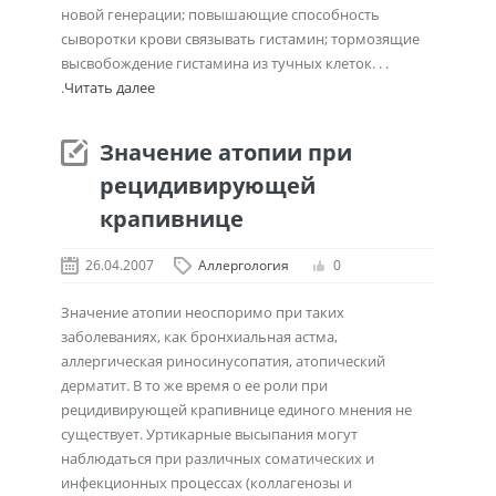
новой генерации; повышающие способность
сыворотки крови связывать гистамин; тормозящие
высвобождение гистамина из тучных клеток. . .
.
Читать далее
Значение атопии при
рецидивирующей
крапивнице
26.04.2007
Аллергология
0
Значение атопии неоспоримо при таких
заболеваниях, как бронхиальная астма,
аллергическая риносинусопатия, атопический
дерматит. В то же время о ее роли при
рецидивирующей крапивнице единого мнения не
существует. Уртикарные высыпания могут
наблюдаться при различных соматических и
инфекционных процессах (коллагенозы и