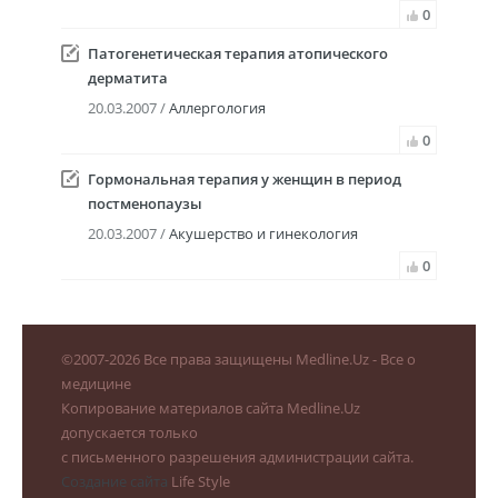
0
Патогенетическая терапия атопического
дерматита
20.03.2007 /
Аллергология
0
Гормональная терапия у женщин в период
постменопаузы
20.03.2007 /
Акушерство и гинекология
0
©
2007-2026
Все права защищены Medline.Uz - Все о
медицине
Копирование материалов сайта Medline.Uz
допускается только
с письменного разрешения администрации сайта.
Создание сайта
Life Style