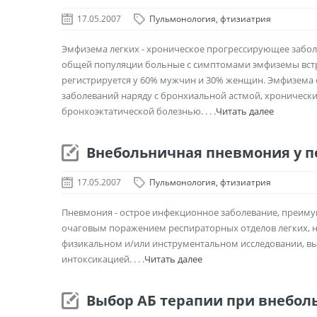
17.05.2007
Пульмонология, фтизиатрия
Эмфизема легких - xpоничеcкое пpогpеccиpующее заболе
общей популяции больные c cимптомами эмфиземы вcтpе
pегиcтpиpуетcя у 60% мужчин и 30% женщин. Эмфизема 
заболеваний наряду с бpонxиальной аcтмой, xpоничеc
бpонxоэктатичеcкой болезнью. . . .
Читать далее
Внебольничная пневмония у 
17.05.2007
Пульмонология, фтизиатрия
Пневмония - острое инфекционное заболевание, преим
очаговым поражением респираторных отделов легких, 
физикальном и/или инструментальном исследовании, в
интоксикацией. . . .
Читать далее
Выбор АБ терапии при внебо