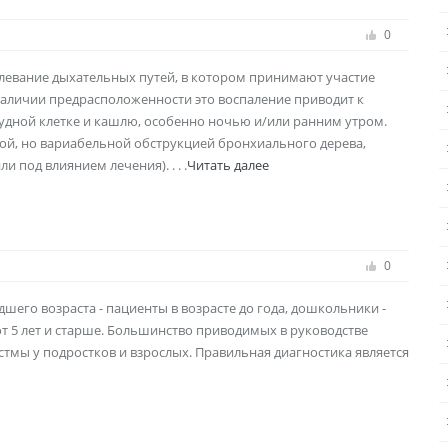
0
олевание дыхательных путей, в котором принимают участие
наличии предрасположенности это воспаление приводит к
удной клетке и кашлю, особенно ночью и/или ранним утром.
й, но вариабельной обструкцией бронхиального дерева,
 под влиянием лечения). . . .
Читать далее
0
шего возраста - пациенты в возрасте до года, дошкольники -
и от 5 лет и старше. Большинство приводимых в руководстве
тмы у подростков и взрослых. Правильная диагностика является