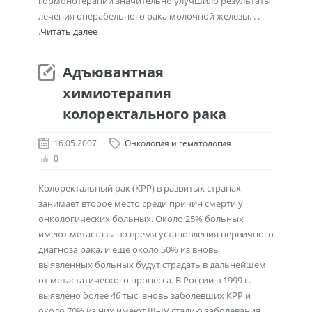
гормонотерапии значительно улучшило результаты
лечения операбельного рака молочной железы. . .
.
Читать далее
Адъювантная
химиотерапия
колоректального рака
16.05.2007
Онкология и гематология
0
Колоректальный рак (КРР) в развитых странах
занимает второе место среди причин смерти у
онкологических больных. Около 25% больных
имеют метастазы во время установления первичного
диагноза рака, и еще около 50% из вновь
выявленных больных будут страдать в дальнейшем
от метастатического процесса. В России в 1999 г.
выявлено более 46 тыс. вновь заболевших КРР и
около 70% из них имеют III–IV стадию заболевания. . .