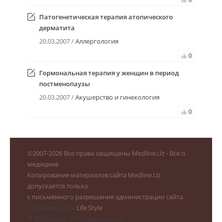
Патогенетическая терапия атопического
дерматита
20.03.2007 /
Аллергология
0
Гормональная терапия у женщин в период
постменопаузы
20.03.2007 /
Акушерство и гинекология
0
©
2007-2026
Все права защищены Medline.Uz - Все о
медицине
Копирование материалов сайта Medline.Uz
допускается только
с письменного разрешения администрации сайта.
Создание сайта
Life Style
IT Blog все об ИТ в Узбекистане