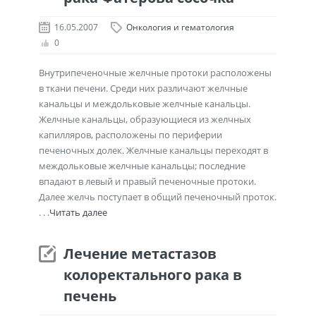
16.05.2007
Онкология и гематология
0
Внутрипеченочные желчные протоки расположены
в ткани печени. Среди них различают желчные
канальцы и междольковые желчные канальцы.
Желчные канальцы, образующиеся из желчных
капилляров, расположены по периферии
печеночных долек. Желчные канальцы переходят в
междольковые желчные канальцы; последние
впадают в левый и правый печеночные протоки.
Далее желчь поступает в общий печеночный проток.
. . .
Читать далее
Лечение метастазов
колоректального рака в
печень