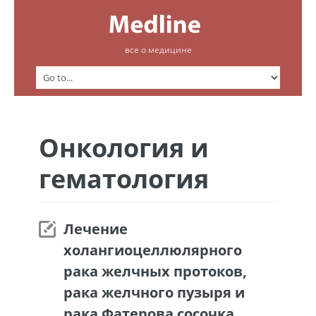
все о медицине
Онкология и
гематология
Лечение
холангиоцеллюлярного
рака желчных протоков,
рака желчного пузыря и
рака Фатерова сосочка